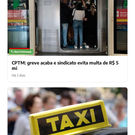
NOTÍCIAS
🏷️ Seu interesse
CPTM: greve acaba e sindicato evita multa de R$ 5
mi
Há 2 dias