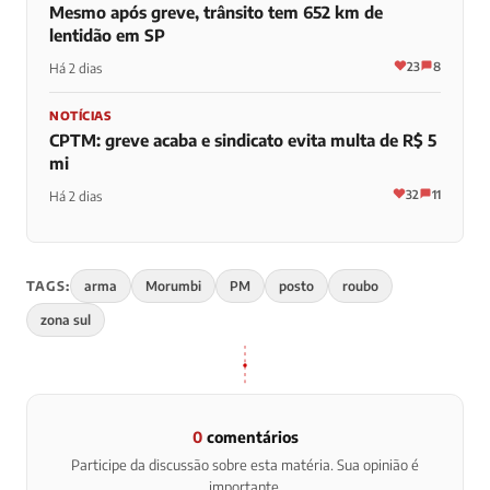
Mesmo após greve, trânsito tem 652 km de
lentidão em SP
23
8
Há 2 dias
NOTÍCIAS
CPTM: greve acaba e sindicato evita multa de R$ 5
mi
32
11
Há 2 dias
TAGS:
arma
Morumbi
PM
posto
roubo
zona sul
0
comentários
Participe da discussão sobre esta matéria. Sua opinião é
importante.