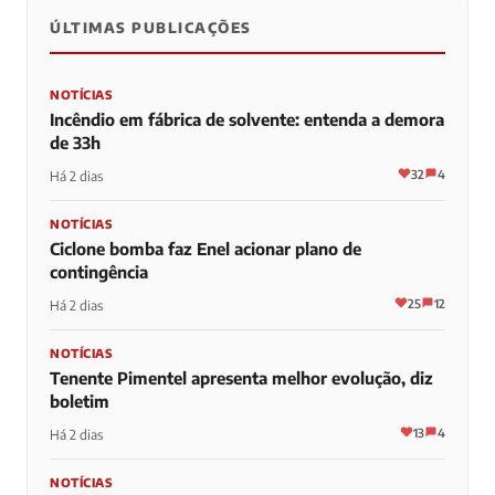
ÚLTIMAS PUBLICAÇÕES
NOTÍCIAS
Incêndio em fábrica de solvente: entenda a demora
de 33h
32
4
Há 2 dias
NOTÍCIAS
Ciclone bomba faz Enel acionar plano de
contingência
25
12
Há 2 dias
NOTÍCIAS
Tenente Pimentel apresenta melhor evolução, diz
boletim
13
4
Há 2 dias
NOTÍCIAS