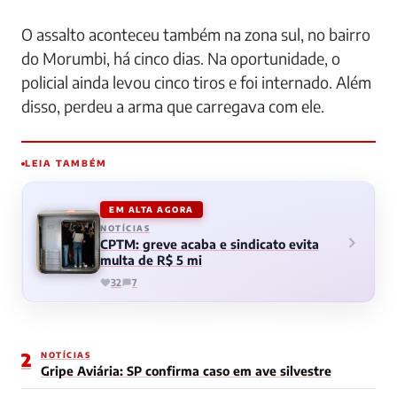
O assalto aconteceu também na zona sul, no bairro
do Morumbi, há cinco dias. Na oportunidade, o
policial ainda levou cinco tiros e foi internado. Além
disso, perdeu a arma que carregava com ele.
LEIA TAMBÉM
EM ALTA AGORA
NOTÍCIAS
CPTM: greve acaba e sindicato evita
multa de R$ 5 mi
32
7
2
NOTÍCIAS
Gripe Aviária: SP confirma caso em ave silvestre