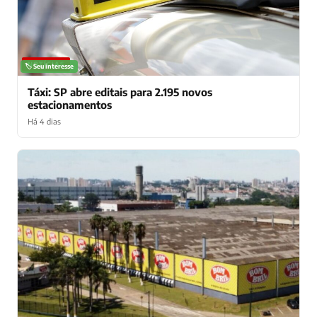
NOTÍCIAS
🏷️ Seu interesse
Táxi: SP abre editais para 2.195 novos
estacionamentos
Há 4 dias