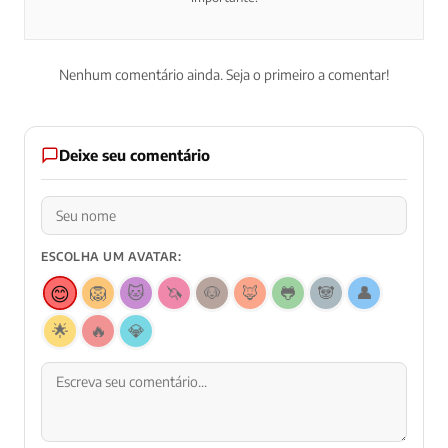
Nenhum comentário ainda. Seja o primeiro a comentar!
Deixe seu comentário
ESCOLHA UM AVATAR:
😊
🦁
🐱
🦄
🐶
🦊
🐸
🐼
👤
🌟
🔥
💎