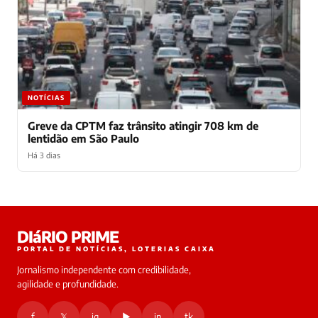
NOTÍCIAS
Greve da CPTM faz trânsito atingir 708 km de
lentidão em São Paulo
Há 3 dias
Laura
DIáRIO PRIME
online
PORTAL DE NOTÍCIAS, LOTERIAS CAIXA
Jornalismo independente com credibilidade,
HOJE
agilidade e profundidade.
🔒 As
nsagens
f
𝕏
ig
▶
in
tk