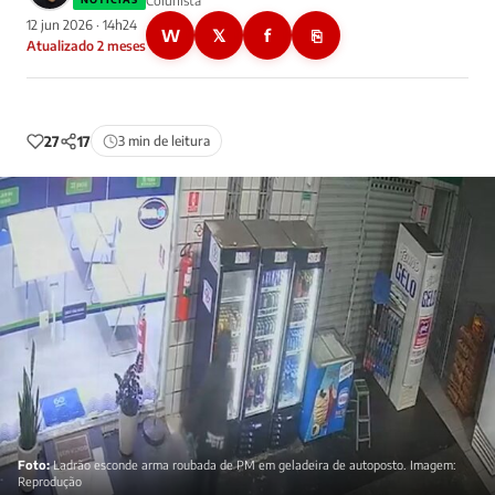
Colunista
12 jun 2026 · 14h24
W
𝕏
f
⎘
Atualizado 2 meses
27
17
3 min de leitura
Foto:
Ladrão esconde arma roubada de PM em geladeira de autoposto. Imagem:
Reprodução