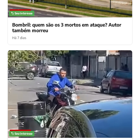
NOTÍCIAS
🏷️ Seu interesse
Bombril: quem são os 3 mortos em ataque? Autor
também morreu
Há 7 dias
NOTÍCIAS
🏷️ Seu interesse