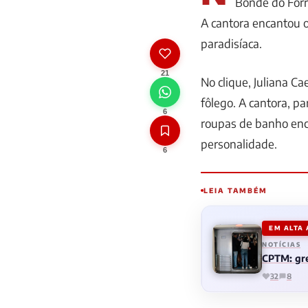
Bonde do For
A cantora encantou 
paradisíaca.
21
No clique, Juliana C
fôlego. A cantora, p
6
roupas de banho en
personalidade.
6
LEIA TAMBÉM
EM ALTA
NOTÍCIAS
CPTM: gre
32
8