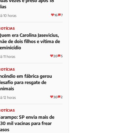
duas vezes é preso após 18
ias
16
7
á 10 horas
NOTÍCIAS
Quem era Carolina Jasevicius,
ãe de dois filhos e vítima de
feminicídio
20
5
á 11 horas
NOTÍCIAS
Incêndio em fábrica gerou
desafio para resgate de
animais
30
2
á 12 horas
NOTÍCIAS
Sarampo: SP envia mais de
30 mil vacinas para frear
casos