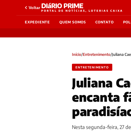
DIáRIO PRIME
Voltar
PORTAL DE NOTÍCIAS, LOTERIAS CAIXA
EXPEDIENTE
QUEM SOMOS
CONTATO
POL
Início
/
Entretenimento
/
Juliana Ca
ENTRETENIMENTO
Juliana C
encanta f
paradisía
Nesta segunda-feira, 27 de