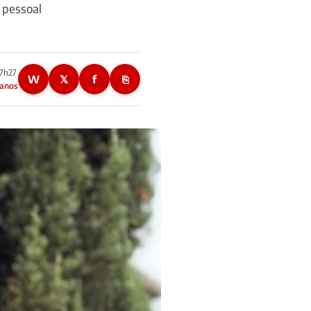
 pessoal
17h27
W
𝕏
f
⎘
 anos