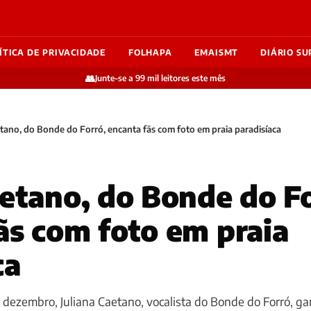
ÍTICA DE PRIVACIDADE
FOLHAPA
EMAISMT
DIÁRIO SU
👥
Junte-se a 99 mil leitores este mês
etano, do Bonde do Forró, encanta fãs com foto em praia paradisíaca
aetano, do Bonde do Fo
ãs com foto em praia
ca
 dezembro, Juliana Caetano, vocalista do Bonde do Forró, 