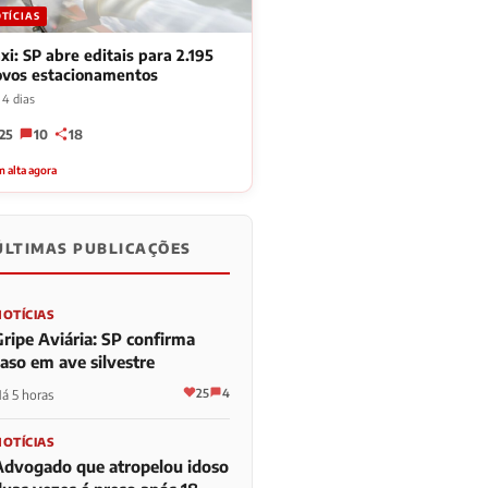
TÍCIAS
xi: SP abre editais para 2.195
ovos estacionamentos
 4 dias
25
10
18
 alta agora
ÚLTIMAS PUBLICAÇÕES
NOTÍCIAS
Gripe Aviária: SP confirma
caso em ave silvestre
25
4
á 5 horas
NOTÍCIAS
Advogado que atropelou idoso