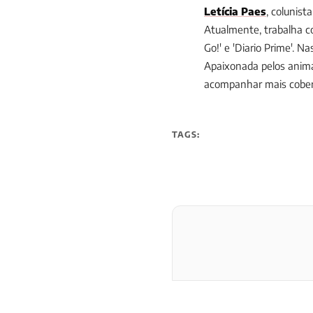
Letícia Paes
, colunist
Atualmente, trabalha c
Go!' e 'Diario Prime'. 
Apaixonada pelos anima
acompanhar mais cobert
TAGS: