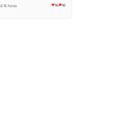
16
10
á 16 horas