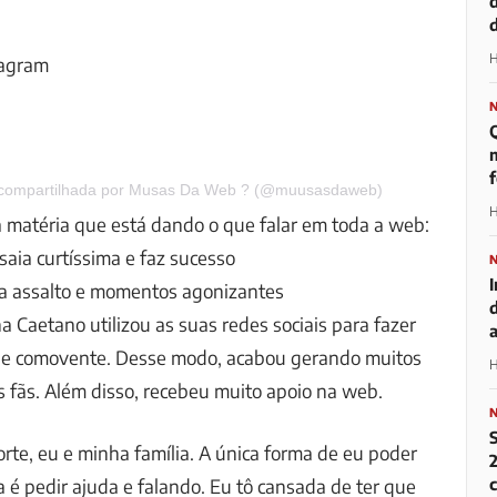
d
H
tagram
m
 compartilhada por Musas Da Web ? (@muusasdaweb)
H
a matéria que está dando o que falar em toda a web:
aia curtíssima e faz sucesso
ta assalto e momentos agonizantes
a Caetano utilizou as suas redes sociais para fazer
ue comovente. Desse modo, acabou gerando muitos
H
 fãs. Além disso, recebeu muito apoio na web.
te, eu e minha família. A única forma de eu poder
2
a é pedir ajuda e falando. Eu tô cansada de ter que