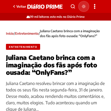
DIáRIO PRIME
Voltar
👥
99 mil leitores este mês no Diário Prime
Juliana Caetano brinca com a imaginação
Início
/
Entretenimento
/
dos fãs após foto ousada: “OnlyFans?”
ENTRETENIMENTO
Juliana Caetano brinca com a
imaginação dos fãs após foto
ousada: “OnlyFans?”
Juliana Caetano resolveu brincar com a imaginação de
todos os seus fãs nesta segunda-feira, 31 de janeiro.
Desse modo, acabou rendendo muitos comentários e,
claro, muitos elogios. Tudo aconteceu quando um
clique de Juliana…