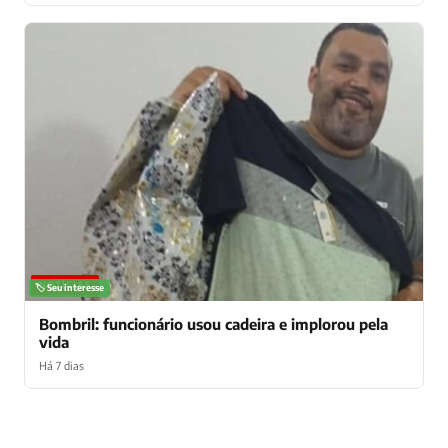
NOTÍCIAS
🏷️ Seu interesse
Bombril: funcionário usou cadeira e implorou pela
vida
Há 7 dias