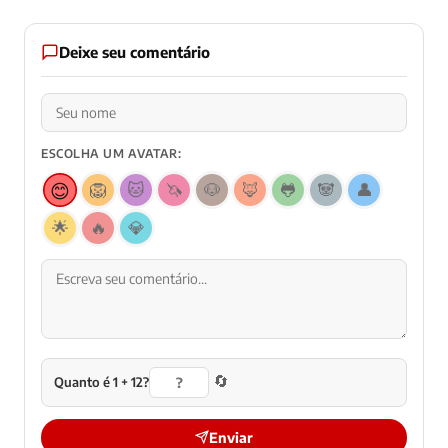
Deixe seu comentário
ESCOLHA UM AVATAR:
😊
🦁
🐱
🦄
🐶
🦊
🐸
🐼
👤
🌟
🔥
💎
🔄
Quanto é 1 + 12?
Enviar