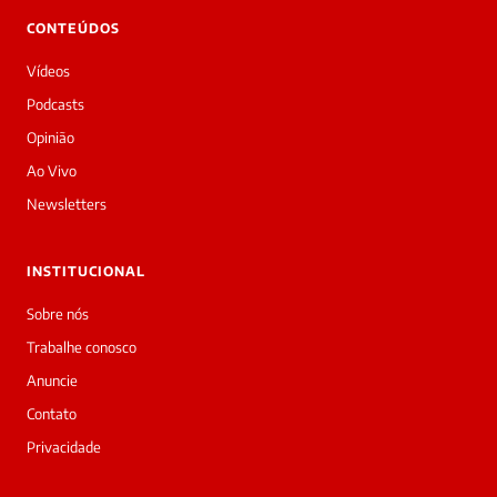
👋
CONTEÚDOS
Bom
dia!
Vídeos
Sou
a
Podcasts
Laura,
Opinião
daqui
do
Ao Vivo
Diário
Newsletters
Prime.
O
jornalista
INSTITUCIONAL
Letícia
Paes
Sobre nós
acabou
Trabalhe conosco
de
cobrir
Anuncie
essa
Contato
matéria
—
Privacidade
e
a