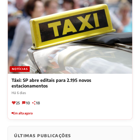
NOTÍCIAS
Táxi: SP abre editais para 2.195 novos
estacionamentos
Há 6 dias
25
10
18
Em alta agora
ÚLTIMAS PUBLICAÇÕES