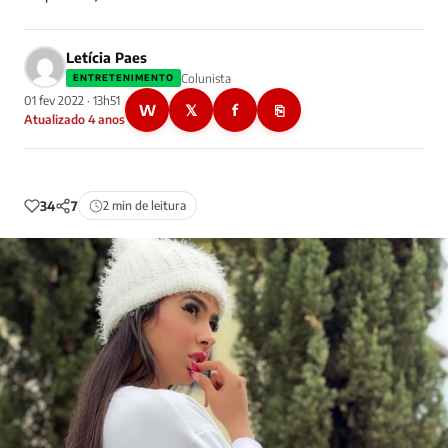
Letícia Paes
Colunista
ENTRETENIMENTO
01 fev 2022 · 13h51
W
𝕏
f
⎘
Atualizado 4 anos
34
7
2 min de leitura