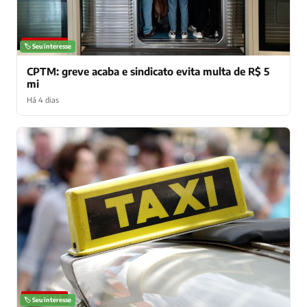
NOTÍCIAS
🏷️ Seu interesse
CPTM: greve acaba e sindicato evita multa de R$ 5
mi
Há 4 dias
NOTÍCIAS
🏷️ Seu interesse