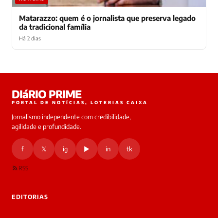
Matarazzo: quem é o jornalista que preserva legado
da tradicional família
Há 2 dias
Laura
DIáRIO PRIME
online
PORTAL DE NOTÍCIAS, LOTERIAS CAIXA
Jornalismo independente com credibilidade,
HOJE
agilidade e profundidade.
🔒 As
nsagens
f
𝕏
ig
▶
in
tk
desta
onversa
são
RSS
rivadas
tre você
 Laura.
EDITORIAS
Laura
Oi!