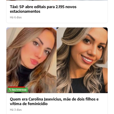
Táxi: SP abre editais para 2.195 novos
estacionamentos
Há 6 dias
NOTÍCIAS
🏷️ Seu interesse
Quem era Carolina Jasevicius, mãe de dois filhos e
vítima de feminicídio
Há 3 dias