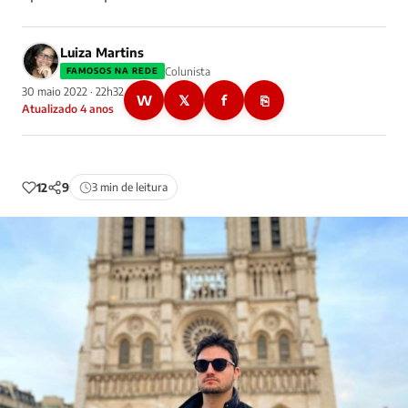
Luiza Martins
Colunista
FAMOSOS NA REDE
30 maio 2022 · 22h32
W
𝕏
f
⎘
Atualizado 4 anos
12
9
3 min de leitura