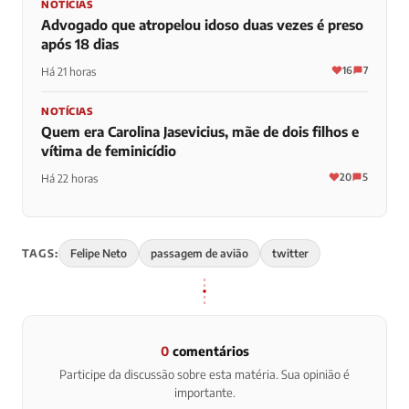
NOTÍCIAS
Advogado que atropelou idoso duas vezes é preso
após 18 dias
16
7
Há 21 horas
NOTÍCIAS
Quem era Carolina Jasevicius, mãe de dois filhos e
vítima de feminicídio
20
5
Há 22 horas
TAGS:
Felipe Neto
passagem de avião
twitter
0
comentários
Participe da discussão sobre esta matéria. Sua opinião é
importante.