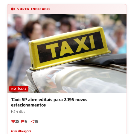
⚡ SUPER INDICADO
NOTÍCIAS
Táxi: SP abre editais para 2.195 novos
estacionamentos
Há 4 dias
25
6
18
Em alta agora