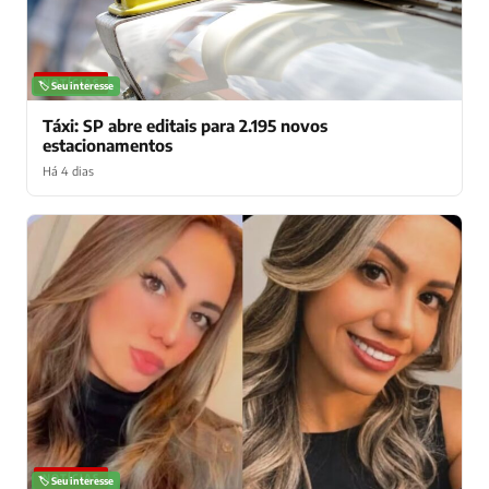
NOTÍCIAS
🏷️ Seu interesse
Táxi: SP abre editais para 2.195 novos
estacionamentos
Há 4 dias
NOTÍCIAS
🏷️ Seu interesse