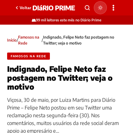
DIáRIO PRIME
Voltar
👥
99 mil leitores este mês no Diário Prime
Famosos na
Indignado, Felipe Neto faz postagem no
Início
/
/
Rede
Twitter; veja o motivo
FAMOSOS NA REDE
Indignado, Felipe Neto faz
postagem no Twitter; veja o
motivo
Viçosa, 30 de maio, por Luiza Martins para Diário
Prime – Felipe Neto postou em seu Twitter uma
reclamação nesta segunda-feira (30). Nos
comentários, muitos usuários da rede social deram
apoio ao empresário e…