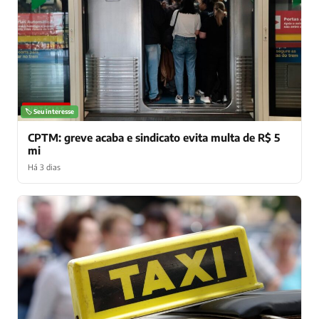
NOTÍCIAS
🏷️ Seu interesse
CPTM: greve acaba e sindicato evita multa de R$ 5
mi
Há 3 dias