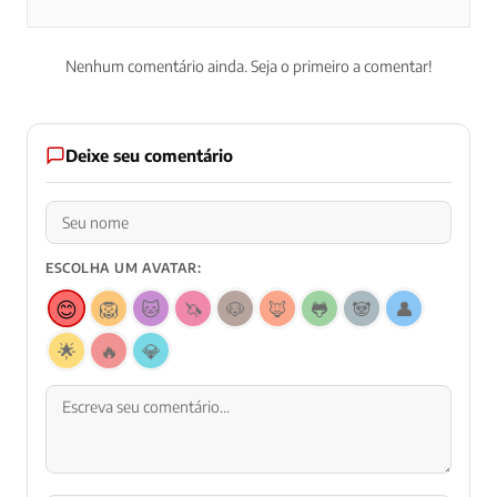
Nenhum comentário ainda. Seja o primeiro a comentar!
Deixe seu comentário
ESCOLHA UM AVATAR:
😊
🦁
🐱
🦄
🐶
🦊
🐸
🐼
👤
🌟
🔥
💎