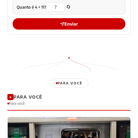
🔄
Quanto é 4 + 11?
Enviar
PARA VOCÊ
PARA VOCÊ
✦
Para você