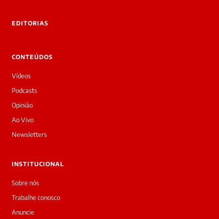
tre você
 Laura.
EDITORIAS
Laura
Oi!
👋
CONTEÚDOS
Boa
tarde!
Vídeos
Sou
a
Podcasts
Laura,
Opinião
daqui
do
Ao Vivo
Diário
Newsletters
Prime.
O
jornalista
INSTITUCIONAL
Luiza
Martins
Sobre nós
acabou
Trabalhe conosco
de
cobrir
Anuncie
essa