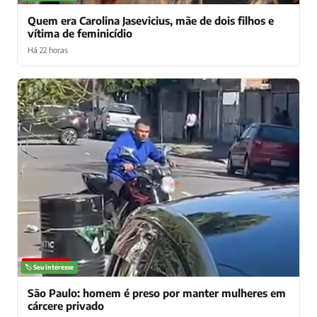
Quem era Carolina Jasevicius, mãe de dois filhos e
vítima de feminicídio
Há 22 horas
NOTÍCIAS
🏷️ Seu interesse
São Paulo: homem é preso por manter mulheres em
cárcere privado