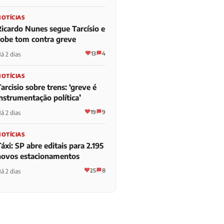
NOTÍCIAS
Ricardo Nunes segue Tarcísio e
sobe tom contra greve
13
4
á 2 dias
NOTÍCIAS
arcisio sobre trens: ‘greve é
instrumentação política’
19
9
á 2 dias
NOTÍCIAS
áxi: SP abre editais para 2.195
novos estacionamentos
25
8
á 2 dias