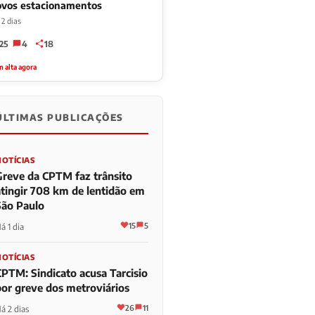
ovos estacionamentos
2 dias
25
4
18
 alta agora
ÚLTIMAS PUBLICAÇÕES
NOTÍCIAS
Greve da CPTM faz trânsito
atingir 708 km de lentidão em
São Paulo
15
5
á 1 dia
NOTÍCIAS
CPTM: Sindicato acusa Tarcisio
por greve dos metroviários
26
11
á 2 dias