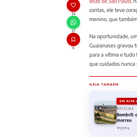
leste de São Paulo
, 
contas, ele teve cor
14
menino, que também 
17
Na oportunidade, um
Guaianases gravou tod
5
para a vítima e tudo
que cuidados nunca 
LEIA TAMBÉM
EM ALTA
NOTÍCIAS
Bombril:
morreu
31
4