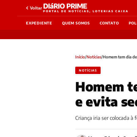
DIáRIO PRIME
Voltar
PORTAL DE NOTÍCIAS, LOTERIAS CAIXA
EXPEDIENTE
QUEM SOMOS
CONTATO
POL
Início
/
Notícias
/
Homem tem dia de 
NOTÍCIAS
Homem te
e evita s
Criança iria ser colocada à