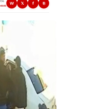
3h56
W
𝕏
f
⎘
meses