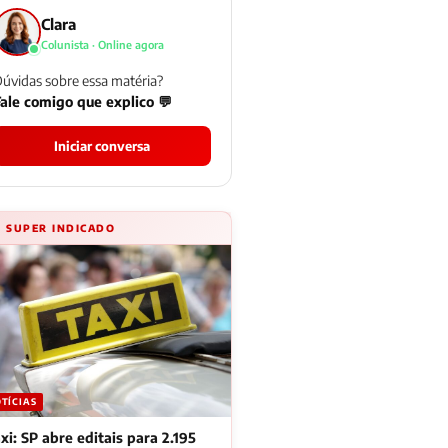
Clara
Colunista · Online agora
úvidas sobre essa matéria?
ale comigo que explico 💬
Iniciar conversa
⚡ SUPER INDICADO
TÍCIAS
xi: SP abre editais para 2.195