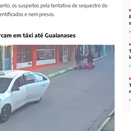
anto, os suspeitos pela tentativa de sequestro do
entificados e nem presos.
H
am em táxi até Guaianases
T
H
T
H