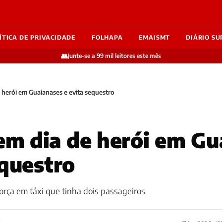
ÍTICA DE PRIVACIDADE
FOLHAPA
EMAISMT
DIÁRIO SU
👥
Junte-se a 99 mil leitores este mês
herói em Guaianases e evita sequestro
m dia de herói em Gu
equestro
 força em táxi que tinha dois passageiros