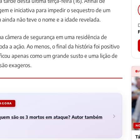
na tarde desta última terça-feira (16). Afinal de
agem e iniciativa para impedir o sequestro de um
ainda não teve o nome e a idade revelada.
D
F
a câmera de segurança em uma residência de
a a ação. Ao menos, o final da história foi positivo
 ficou apenas como um grande susto e uma lição de
são exageros.
 AGORA
 quem são os 3 mortos em ataque? Autor também
NO
Tá