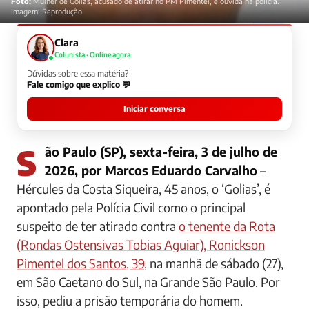
Foto:
Mulher de Golias, acusado de atirar no PM Pimentel, é ouvida na polícia.
Imagem: Reprodução
Clara
Colunista · Online agora
Dúvidas sobre essa matéria?
Fale comigo que explico 💬
Iniciar conversa
São Paulo (SP), sexta-feira, 3 de julho de
2026, por Marcos Eduardo Carvalho
–
Hércules da Costa Siqueira, 45 anos, o ‘Golias’, é
apontado pela Polícia Civil como o principal
suspeito de ter atirado contra
o tenente da Rota
(Rondas Ostensivas Tobias Aguiar), Ronickson
Pimentel dos Santos, 39
, na manhã de sábado (27),
em São Caetano do Sul, na Grande São Paulo. Por
isso, pediu a prisão temporária do homem.