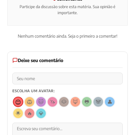
Participe da discussão sobre esta matéria. Sua opinião é
importante.
Nenhum comentário ainda. Seja o primeiro a comentar!
Deixe seu comentário
ESCOLHA UM AVATAR:
😊
🦁
🐱
🦄
🐶
🦊
🐸
🐼
👤
🌟
🔥
💎