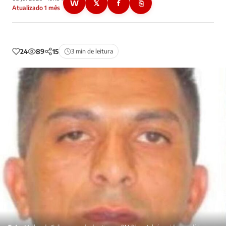
W
𝕏
f
⎘
Atualizado 1 mês
24
89
15
3 min de leitura