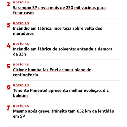
2
NOTÍCIAS
Sarampo: SP envia mais de 230 mil vacinas para
frear casos
3
NOTÍCIAS
Incêndio em fábrica: incerteza sobre volta dos
moradores
4
NOTÍCIAS
Incêndio em fábrica de solvente: entenda a demora
de 33h
5
NOTÍCIAS
Ciclone bomba faz Enel acionar plano de
contingência
6
NOTÍCIAS
Tenente Pimentel apresenta melhor evolução, diz
boletim
7
NOTÍCIAS
Mesmo após greve, trânsito tem 652 km de lentidão
em SP