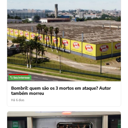
NOTÍCIAS
🏷️ Seu interesse
Bombril: quem são os 3 mortos em ataque? Autor
também morreu
Há 6 dias