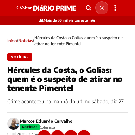
DIáRIO PRIME
Voltar
👥
Mais de 99 mil visitas este mês
Hércules da Costa, o Golias: quem é o suspeito de
Início
/
Notícias
/
atirar no tenente Pimentel
NOTÍCIAS
Hércules da Costa, o Golias:
quem é o suspeito de atirar no
tenente Pimentel
Crime aconteceu na manhã do último sábado, dia 27
Marcos Eduardo Carvalho
Colunista
NOTÍCIAS
03 jul 2026 · 10h54