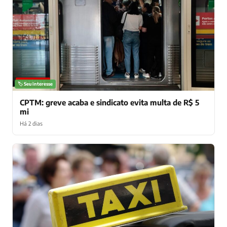
NOTÍCIAS
🏷️ Seu interesse
CPTM: greve acaba e sindicato evita multa de R$ 5
mi
Há 2 dias