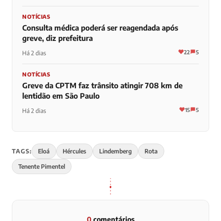
NOTÍCIAS
Consulta médica poderá ser reagendada após
greve, diz prefeitura
22
5
Há 2 dias
NOTÍCIAS
Greve da CPTM faz trânsito atingir 708 km de
lentidão em São Paulo
15
5
Há 2 dias
TAGS:
Eloá
Hércules
Lindemberg
Rota
Tenente Pimentel
0
comentários