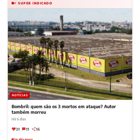
⚡ SUPER INDICADO
NOTÍCIAS
Bombril: quem são os 3 mortos em ataque? Autor
também morreu
Há 6 dias
31
11
16
Em alta agora