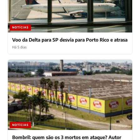
NOTÍCIAS
Voo da Delta para SP desvia para Porto Rico e atrasa
Há 5 dias
NOTÍCIAS
Bombril: quem são os 3 mortos em ataque? Autor