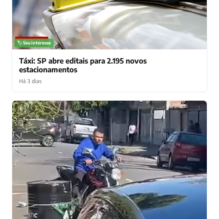
NOTÍCIAS
🏷️ Seu interesse
Táxi: SP abre editais para 2.195 novos
estacionamentos
Há 3 dias