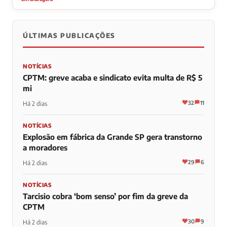
ÚLTIMAS PUBLICAÇÕES
NOTÍCIAS
CPTM: greve acaba e sindicato evita multa de R$ 5
mi
32
11
Há 2 dias
NOTÍCIAS
Explosão em fábrica da Grande SP gera transtorno
a moradores
29
6
Há 2 dias
NOTÍCIAS
Tarcisio cobra ‘bom senso’ por fim da greve da
CPTM
30
9
Há 2 dias