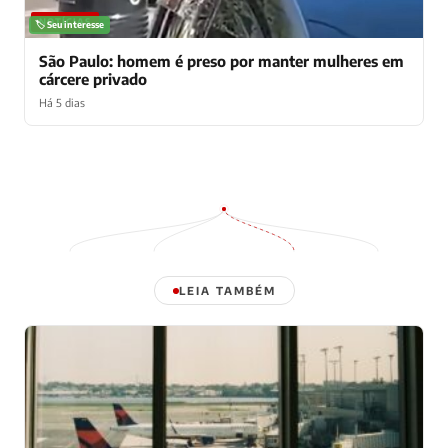
NOTÍCIAS
🏷️ Seu interesse
São Paulo: homem é preso por manter mulheres em
cárcere privado
Há 5 dias
LEIA TAMBÉM