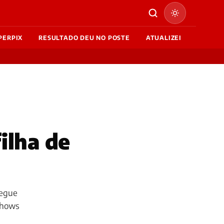
PERPIX
RESULTADO DEU NO POSTE
ATUALIZEI
ilha de
segue
 shows