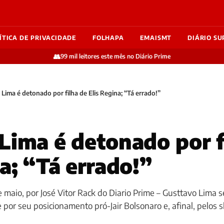
ÍTICA DE PRIVACIDADE
FOLHAPA
EMAISMT
DIÁRIO SU
👥
99 mil leitores este mês no Diário Prime
Lima é detonado por filha de Elis Regina; “Tá errado!”
Lima é detonado por f
na; “Tá errado!”
e maio, por José Vitor Rack do Diario Prime – Gusttavo Lima 
por seu posicionamento pró-Jair Bolsonaro e, afinal, pelos