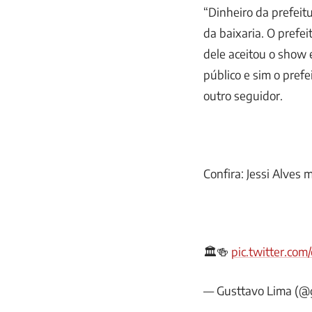
“Dinheiro da prefeit
da baixaria. O prefe
dele aceitou o show 
público e sim o pref
outro seguidor.
Confira: Jessi Alves
🏛🍻
pic.twitter.co
— Gusttavo Lima (@