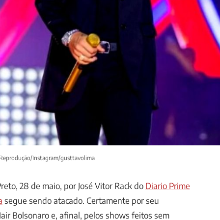
 Reprodução/Instagram/gusttavolima
Preto, 28 de maio, por José Vitor Rack do
Diario Prime
a
segue sendo atacado. Certamente por seu
air Bolsonaro e, afinal, pelos shows feitos sem