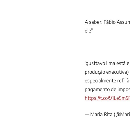
A saber: Fábio Assun
ele”
‘gusttavo lima está e
produção executiva) 
especialmente ref.: à
pagamento de impost
https://t.co/91Le5m
— Maria Rita (@Mari