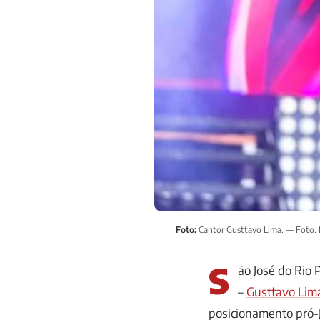
Foto:
Cantor Gusttavo Lima. — Foto:
S
ão José do Rio 
–
Gusttavo Lim
posicionamento pró-J