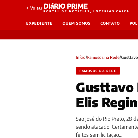
DIáRIO PRIME
Voltar
PORTAL DE NOTÍCIAS, LOTERIAS CAIXA
EXPEDIENTE
QUEM SOMOS
CONTATO
POL
Início
/
Famosos na Rede
/
Gusttavo 
FAMOSOS NA REDE
Gusttavo 
Elis Regi
São José do Rio Preto, 28 d
sendo atacado. Certamente 
feitos sem licitação…