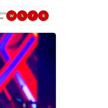
20h14
W
𝕏
f
⎘
nos