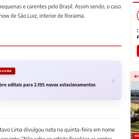
 pequenas e carentes pelo Brasil. Assim sendo, o caso
how de São Luiz, interior de Roraima.
D
F
 AGORA
abre editais para 2.195 novos estacionamentos
ttavo Lima divulgou nota na quinta-feira em nome
NO
eguinte: “Não cabe ao artista fiscalizar as contas