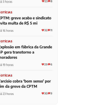
23
8
á 3 horas
NOTÍCIAS
CPTM: greve acaba e sindicato
evita multa de R$ 5 mi
32
11
á 16 horas
NOTÍCIAS
Explosão em fábrica da Grande
SP gera transtorno a
moradores
29
6
á 19 horas
NOTÍCIAS
Tarcisio cobra ‘bom senso’ por
fim da greve da CPTM
30
9
á 23 horas