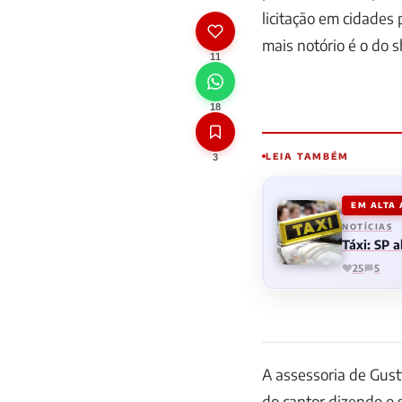
licitação em cidades
mais notório é o do s
11
18
LEIA TAMBÉM
3
EM ALTA
NOTÍCIAS
Táxi: SP 
25
5
A assessoria de Gus
do cantor dizendo o s