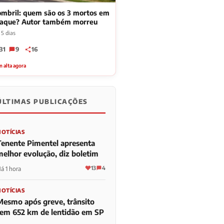
mbril: quem são os 3 mortos em
taque? Autor também morreu
 5 dias
31
9
16
 alta agora
ÚLTIMAS PUBLICAÇÕES
NOTÍCIAS
Tenente Pimentel apresenta
melhor evolução, diz boletim
13
4
á 1 hora
NOTÍCIAS
Mesmo após greve, trânsito
tem 652 km de lentidão em SP