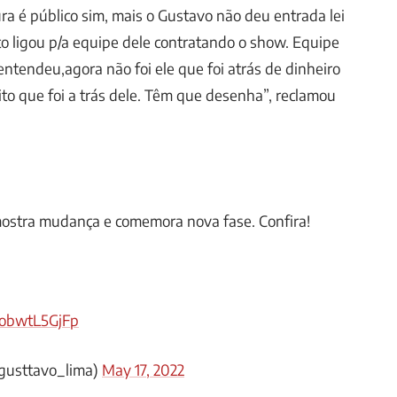
ura é público sim, mais o Gustavo não deu entrada lei
ito ligou p/a equipe dele contratando o show. Equipe
entendeu,agora não foi ele que foi atrás de dinheiro
eito que foi a trás dele. Têm que desenha”, reclamou
 mostra mudança e comemora nova fase. Confira!
m/obwtL5GjFp
gusttavo_lima)
May 17, 2022