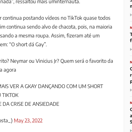
nada”, ressaltou mais uminternauta.
H
er continua postando vídeos no TikTok quase todos
im continua sendo alvo de chacota, pois, na maioria
 usando a mesma roupa. Assim, fizeram até um
m: “O short dá Gay”.
H
ito? Neymar ou Vinicius Jr? Quem será o favorito da
ra agora
p
AIS VER A GKAY DANÇANDO COM UM SHORT
H
 TIKTOK
 DA CRISE DE ANSIEDADE
osta_)
May 23, 2022
H