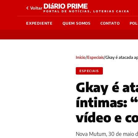
DIáRIO PRIME
Voltar
PORTAL DE NOTÍCIAS, LOTERIAS CAIXA
EXPEDIENTE
QUEM SOMOS
CONTATO
POL
Início
/
Especiais
/
Gkay é atacada ap
ESPECIAIS
Gkay é at
íntimas: 
vídeo e c
Nova Mutum, 30 de maio de