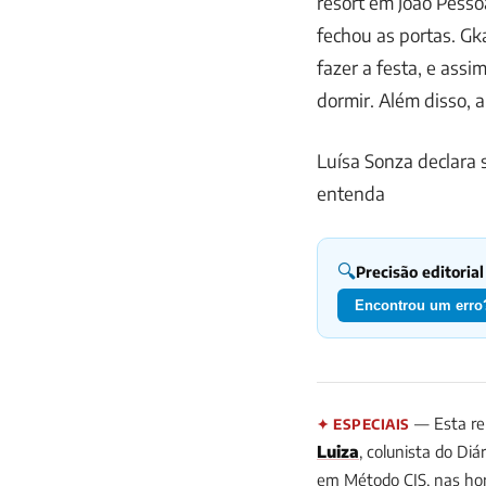
resort em João Pesso
fechou as portas. Gk
fazer a festa, e ass
dormir. Além disso, 
Luísa Sonza declara
entenda
🔍
Precisão editorial
Encontrou um erro?
— Esta re
✦ ESPECIAIS
Luiza
, colunista do Diá
em Método CIS, nas hor