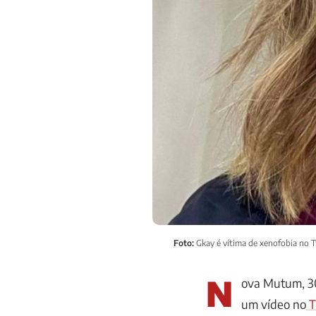
Foto:
Gkay é vítima de xenofobia no T
N
ova Mutum, 30
um vídeo no
T