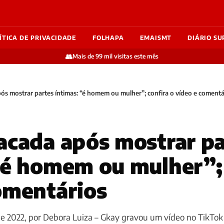
ÍTICA DE PRIVACIDADE
FOLHAPA
EMAISMT
DIÁRIO SU
👥
Mais de 99 mil visitas este mês
ós mostrar partes íntimas: “é homem ou mulher”; confira o vídeo e comentá
acada após mostrar pa
“é homem ou mulher”; 
omentários
 2022, por Debora Luiza – Gkay gravou um vídeo no TikTok