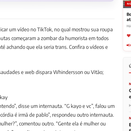
NO
Bo
a
Há
icar um vídeo no TikTok, no qual mostrou sua roupa
rnautas começaram a zombar da humorista em todos
Em
té achando que ela seria trans. Confira o vídeos e
 saudades e web dispara Whindersson ou Vitão;
Gkay
ntendo”, disse um internauta. “G kayo e vc”, falou um
H
icórdia é irmã de pablo”, respondeu outro internauta.
mulher?”, comentou outro. “Gente ela é mulher ou