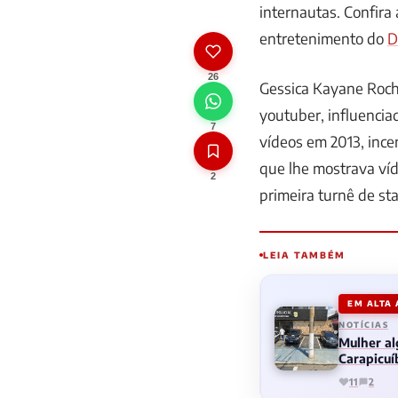
internautas. Confira
entretenimento do
D
26
Gessica Kayane Roch
youtuber, influenciad
7
vídeos em 2013, incen
que lhe mostrava ví
2
primeira turnê de st
LEIA TAMBÉM
EM ALTA
NOTÍCIAS
Mulher al
Carapicuí
11
2