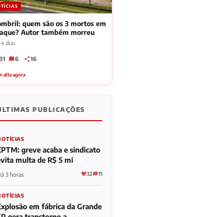
TÍCIAS
mbril: quem são os 3 mortos em
taque? Autor também morreu
 4 dias
31
6
16
 alta agora
ÚLTIMAS PUBLICAÇÕES
NOTÍCIAS
CPTM: greve acaba e sindicato
evita multa de R$ 5 mi
32
11
á 3 horas
NOTÍCIAS
Explosão em fábrica da Grande
SP gera transtorno a