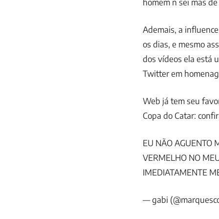
homem ñ sei mas de 
Ademais, a influenc
os dias, e mesmo ass
dos vídeos ela está
Twitter em homenage
Web já tem seu favor
Copa do Catar: confi
EU NÃO AGUENTO M
VERMELHO NO MEU
IMEDIATAMENTE ME
— gabi (@marquesc