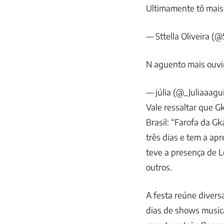
Ultimamente tô mais
— Sttella Oliveira (@
N aguento mais ouvir
— júlia (@_Juliaaagu
Vale ressaltar que Gk
Brasil: “Farofa da Gk
três dias e tem a ap
teve a presença de L
outros.
A festa reúne diversa
dias de shows musica