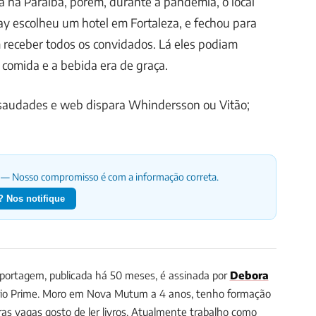
a na Paraíba, porém, durante a pandemia, o local
ay escolheu um hotel em Fortaleza, e fechou para
im receber todos os convidados. Lá eles podiam
a comida e a bebida era de graça.
 saudades e web dispara Whindersson ou Vitão;
— Nosso compromisso é com a informação correta.
 Nos notifique
portagem, publicada há 50 meses, é assinada por
Debora
rio Prime.
Moro em Nova Mutum a 4 anos, tenho formação
as vagas gosto de ler livros. Atualmente trabalho como