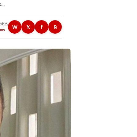
o…
19h25
W
𝕏
f
⎘
nos