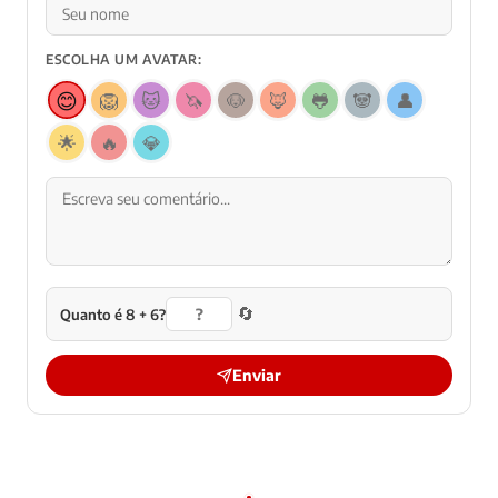
ESCOLHA UM AVATAR:
😊
🦁
🐱
🦄
🐶
🦊
🐸
🐼
👤
🌟
🔥
💎
🔄
Quanto é 8 + 6?
Enviar