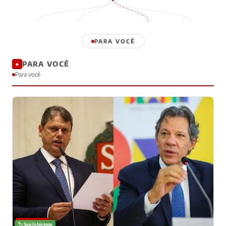
PARA VOCÊ
PARA VOCÊ
✦
Para você
NOTÍCIAS
🏷️ Seu interesse