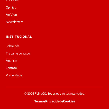
a
Podcasts
Laura,
Opinião
daqui
do
Ao Vivo
Diário
Newsletters
Prime.
O
jornalista
INSTITUCIONAL
Marcos
Eduardo
Sobre nós
Carvalho
Trabalhe conosco
acabou
de
Anuncie
cobrir
Contato
essa
matéria
Privacidade
—
e
a
galera
© 2026 FolhaGO. Todos os direitos reservados.
já
Termos
Privacidade
Cookies
interagiu
33