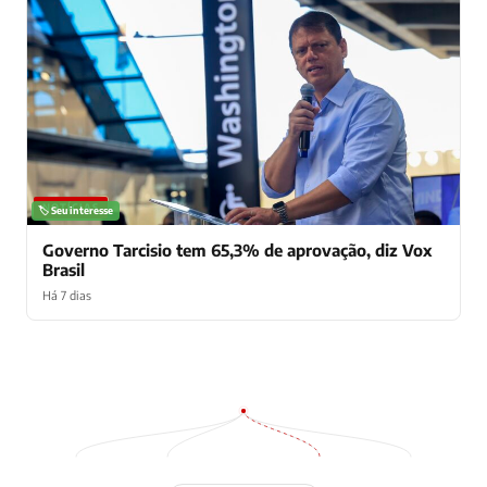
NOTÍCIAS
🏷️ Seu interesse
Governo Tarcisio tem 65,3% de aprovação, diz Vox
Brasil
Há 7 dias