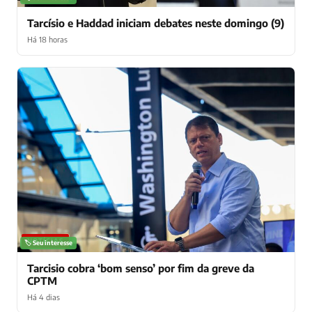
Tarcísio e Haddad iniciam debates neste domingo (9)
Há 18 horas
NOTÍCIAS
🏷️ Seu interesse
Tarcisio cobra ‘bom senso’ por fim da greve da
CPTM
Há 4 dias