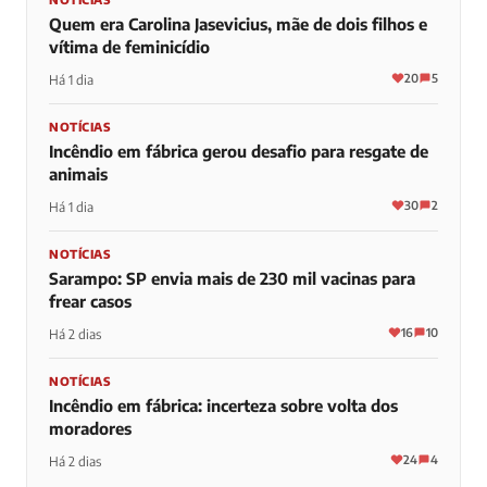
Quem era Carolina Jasevicius, mãe de dois filhos e
vítima de feminicídio
20
5
Há 1 dia
NOTÍCIAS
Incêndio em fábrica gerou desafio para resgate de
animais
30
2
Há 1 dia
NOTÍCIAS
Sarampo: SP envia mais de 230 mil vacinas para
frear casos
16
10
Há 2 dias
NOTÍCIAS
Incêndio em fábrica: incerteza sobre volta dos
moradores
24
4
Há 2 dias