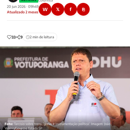
Colunista
20 jun 2026 · 09h49
W
𝕏
f
⎘
Atualizado 2 meses
33
9
2 min de leitura
Foto:
Tarcisio sobre trens: 'greve é instrumentação política'. Imagem: João
Valério/Governo Estado SP