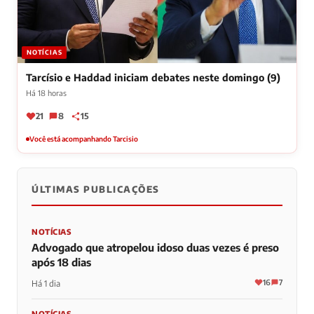
NOTÍCIAS
Tarcísio e Haddad iniciam debates neste domingo (9)
Há 18 horas
21
8
15
Você está acompanhando Tarcisio
ÚLTIMAS PUBLICAÇÕES
NOTÍCIAS
Advogado que atropelou idoso duas vezes é preso
após 18 dias
16
7
Há 1 dia
NOTÍCIAS