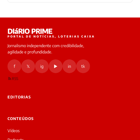
Laura
DIáRIO PRIME
online
PORTAL DE NOTÍCIAS, LOTERIAS CAIXA
Jornalismo independente com credibilidade,
HOJE
agilidade e profundidade.
🔒 As
nsagens
f
𝕏
ig
▶
in
tk
desta
onversa
são
RSS
rivadas
tre você
 Laura.
EDITORIAS
Laura
Oi!
👋
CONTEÚDOS
Bom
dia!
Vídeos
Sou