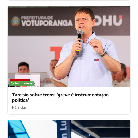
NOTÍCIAS
🏷️ Seu interesse
Tarcisio sobre trens: ‘greve é instrumentação
política’
Há 4 dias