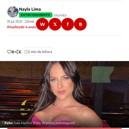
Nayla Lima
Colunista
ENTRETENIMENTO
31 jul 2021 · 22h46
W
𝕏
f
⎘
Atualizado 4 anos
8
6
2 min de leitura
Foto:
Gabi Martins (Foto: Reprodução/Instagram)