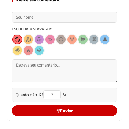
ESCOLHA UM AVATAR:
😊
🦁
🐱
🦄
🐶
🦊
🐸
🐼
👤
🌟
🔥
💎
🔄
Quanto é 2 + 12?
Enviar