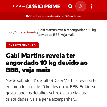
DIáRIO PRIME
Voltar
👥
99 mil leitores este mês no Diário Prime
Gabi Martins revela ter engordado 10 kg
Início
/
Entretenimento
/
devido ao BBB, veja mais
ENTRETENIMENTO
Gabi Martins revela ter
engordado 10 kg devido ao
BBB, veja mais
Neste sábado (31 de julho), Gabi Martins revelou ter
engordado mais de 10 kg devido ao BBB. Então, se
gosta saber os detalhes sobre o dia a dia das
celebridades, vale a pena acompanhar…