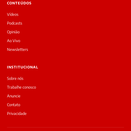
CONTEÚDOS
Boa
noite!
Vídeos
Sou
a
Podcasts
Laura,
Opinião
daqui
do
Ao Vivo
Diário
Newsletters
Prime.
O
jornalista
INSTITUCIONAL
Nayla
Lima
Sobre nós
acabou
Trabalhe conosco
de
cobrir
Anuncie
essa
Contato
matéria
—
Privacidade
e
a
galera