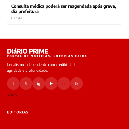
Consulta médica poderá ser reagendada após greve,
diz prefeitura
Há 1 dia
Laura
DIáRIO PRIME
online
PORTAL DE NOTÍCIAS, LOTERIAS CAIXA
Jornalismo independente com credibilidade,
HOJE
agilidade e profundidade.
🔒 As
nsagens
f
𝕏
ig
▶
in
tk
desta
onversa
são
RSS
rivadas
tre você
 Laura.
EDITORIAS
Laura
Oi!
👋