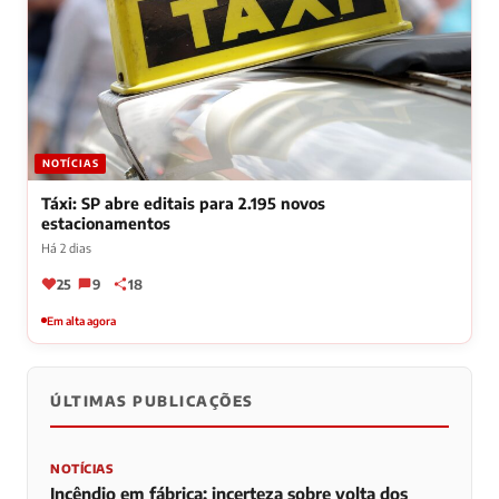
NOTÍCIAS
Táxi: SP abre editais para 2.195 novos
estacionamentos
Há 2 dias
25
9
18
Em alta agora
ÚLTIMAS PUBLICAÇÕES
NOTÍCIAS
Incêndio em fábrica: incerteza sobre volta dos