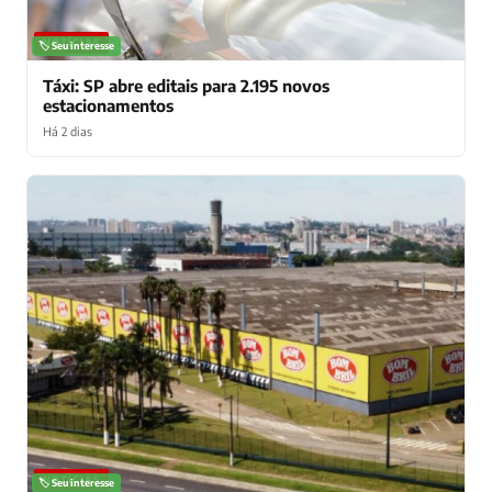
NOTÍCIAS
🏷️ Seu interesse
Táxi: SP abre editais para 2.195 novos
estacionamentos
Há 2 dias
NOTÍCIAS
🏷️ Seu interesse