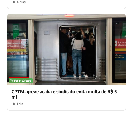
Há 4 dias
NOTÍCIAS
🏷️ Seu interesse
CPTM: greve acaba e sindicato evita multa de R$ 5
mi
Há 1 dia