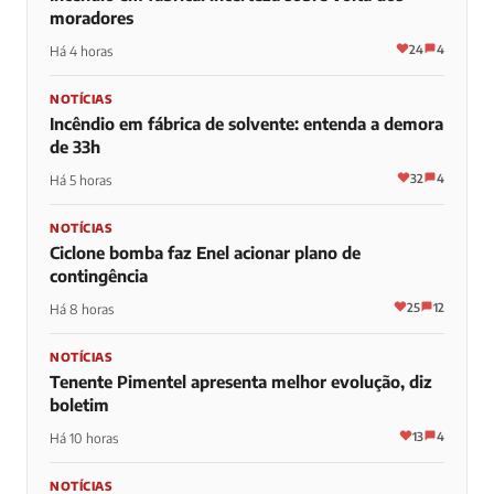
moradores
24
4
Há 4 horas
NOTÍCIAS
Incêndio em fábrica de solvente: entenda a demora
de 33h
32
4
Há 5 horas
NOTÍCIAS
Ciclone bomba faz Enel acionar plano de
contingência
25
12
Há 8 horas
NOTÍCIAS
Tenente Pimentel apresenta melhor evolução, diz
boletim
13
4
Há 10 horas
NOTÍCIAS