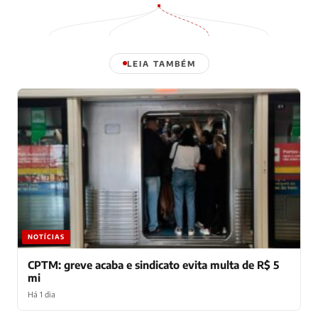
LEIA TAMBÉM
NOTÍCIAS
CPTM: greve acaba e sindicato evita multa de R$ 5
mi
Há 1 dia