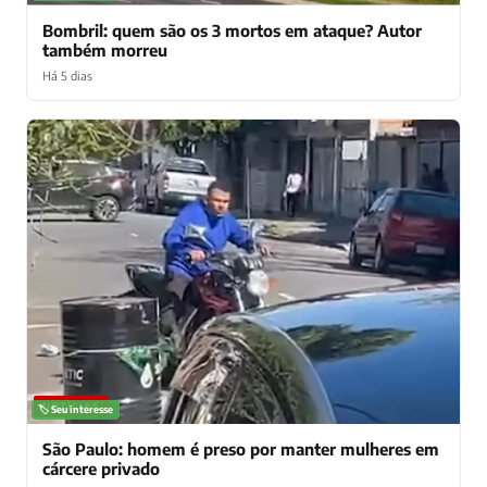
Bombril: quem são os 3 mortos em ataque? Autor
também morreu
Há 5 dias
NOTÍCIAS
🏷️ Seu interesse
São Paulo: homem é preso por manter mulheres em
cárcere privado