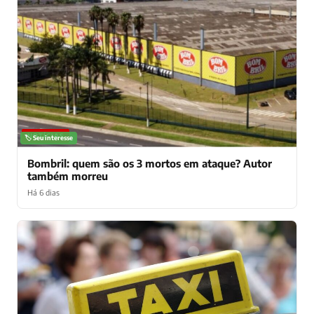
NOTÍCIAS
🏷️ Seu interesse
Bombril: quem são os 3 mortos em ataque? Autor
também morreu
Há 6 dias