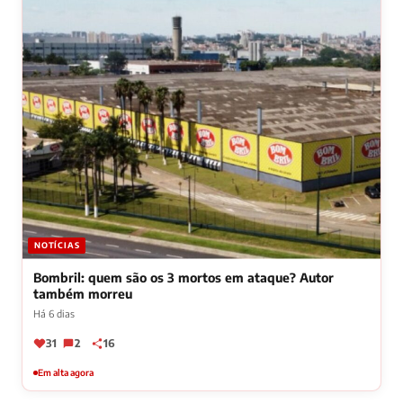
NOTÍCIAS
Bombril: quem são os 3 mortos em ataque? Autor
também morreu
Há 6 dias
31
2
16
Em alta agora