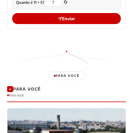
🔄
Quanto é 11 + 5?
Enviar
PARA VOCÊ
PARA VOCÊ
✦
Para você