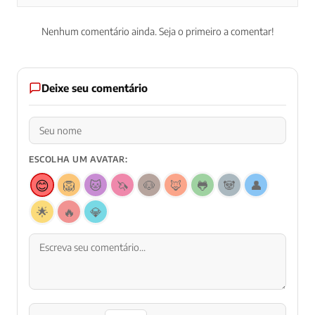
Nenhum comentário ainda. Seja o primeiro a comentar!
Deixe seu comentário
ESCOLHA UM AVATAR:
😊
🦁
🐱
🦄
🐶
🦊
🐸
🐼
👤
🌟
🔥
💎