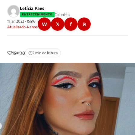
Letícia Paes
Colunista
ENTRETENIMENTO
11 jan 2022 · 15h16
W
𝕏
f
⎘
Atualizado 4 anos
16
18
2 min de leitura