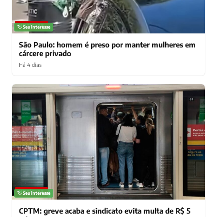
NOTÍCIAS
🏷️ Seu interesse
São Paulo: homem é preso por manter mulheres em
cárcere privado
Há 4 dias
NOTÍCIAS
🏷️ Seu interesse
CPTM: greve acaba e sindicato evita multa de R$ 5