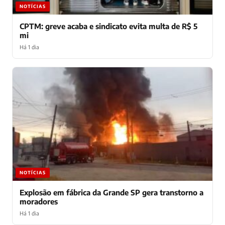
NOTÍCIAS
CPTM: greve acaba e sindicato evita multa de R$ 5
mi
Há 1 dia
NOTÍCIAS
Explosão em fábrica da Grande SP gera transtorno a
moradores
Há 1 dia