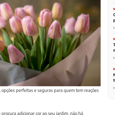
H
H
H
s, opções perfeitas e seguras para quem tem reações
 procura adicionar cor ao seu jardim, não há