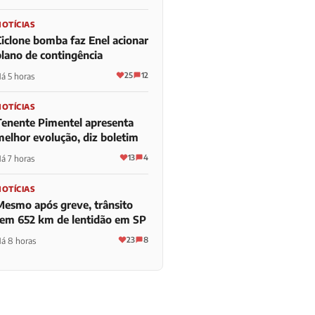
NOTÍCIAS
Ciclone bomba faz Enel acionar
plano de contingência
25
12
á 5 horas
NOTÍCIAS
Tenente Pimentel apresenta
melhor evolução, diz boletim
13
4
á 7 horas
NOTÍCIAS
Mesmo após greve, trânsito
tem 652 km de lentidão em SP
23
8
á 8 horas