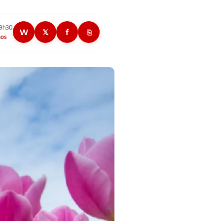
19h30
W
𝕏
f
⎘
nos