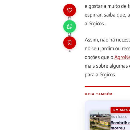
e gostaria muito de 
espirrar, saiba que,
23
alérgicos.
17
Assim, não há necess
no seu jardim ou rec
5
opções que o
AgroN
mais sobre algumas 
para alérgicos.
LEIA TAMBÉM
EM ALTA
NOTÍCIAS
Bombril:
morreu