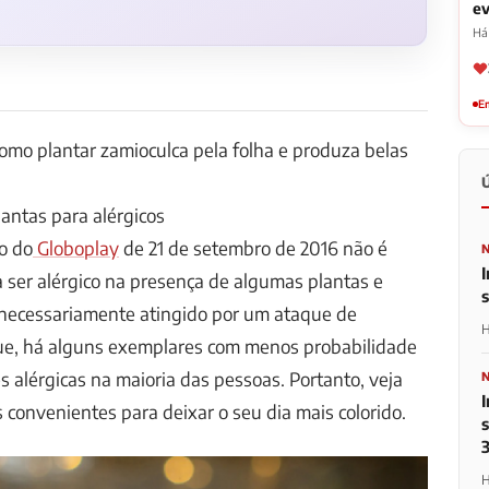
ev
Há 
Em
omo plantar zamioculca pela folha e produza belas
antas para alérgicos
o do
Globoplay
de 21 de setembro de 2016 não é
I
ser alérgico na presença de algumas plantas e
 necessariamente atingido por um ataque de
H
que, há alguns exemplares com menos probabilidade
s alérgicas na maioria das pessoas. Portanto, veja
convenientes para deixar o seu dia mais colorido.
H