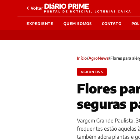
DIáRIO PRIME
Voltar
PORTAL DE NOTÍCIAS, LOTERIAS CAIXA
EXPEDIENTE
QUEM SOMOS
CONTATO
POL
Início
/
AgroNews
/
Flores para alé
AGRONEWS
Flores par
seguras p
Vargem Grande Paulista, 3
frequentes estão aquelas à
também adora plantas e go