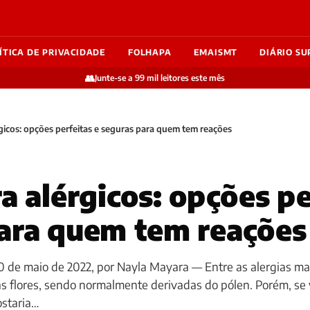
ÍTICA DE PRIVACIDADE
FOLHAPA
EMAISMT
DIÁRIO SU
👥
Junte-se a 99 mil leitores este mês
rgicos: opções perfeitas e seguras para quem tem reações
a alérgicos: opções pe
ara quem tem reações
0 de maio de 2022, por Nayla Mayara — Entre as alergias ma
s flores, sendo normalmente derivadas do pólen. Porém, se
staria…