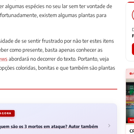
ter algumas espécies no seu lar sem ter vontade de
 afortunadamente, existem algumas plantas para
D
F
idade de se sentir frustrado por não ter estes itens
eber como presente, basta apenas conhecer as
ews
abordará no decorrer do texto. Portanto, veja
opções coloridas, bonitas e que também são plantas
 AGORA
NO
 quem são os 3 mortos em ataque? Autor também
CP