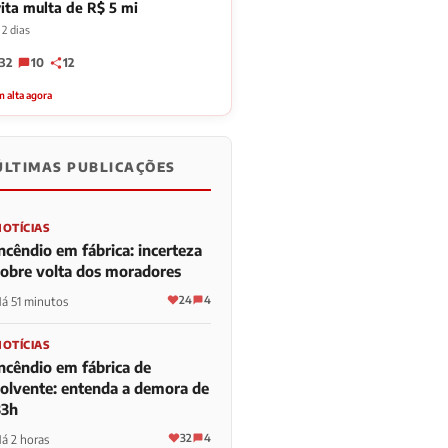
ita multa de R$ 5 mi
2 dias
32
10
12
 alta agora
ÚLTIMAS PUBLICAÇÕES
NOTÍCIAS
ncêndio em fábrica: incerteza
sobre volta dos moradores
24
4
á 51 minutos
NOTÍCIAS
Incêndio em fábrica de
solvente: entenda a demora de
33h
32
4
á 2 horas