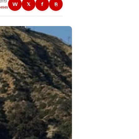
22h19
W
𝕏
f
⎘
meses