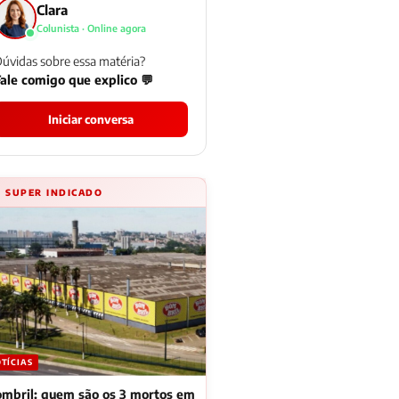
Clara
Colunista · Online agora
úvidas sobre essa matéria?
ale comigo que explico 💬
Iniciar conversa
⚡ SUPER INDICADO
TÍCIAS
mbril: quem são os 3 mortos em