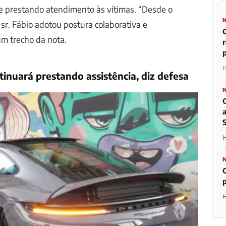
e prestando atendimento às vítimas. “Desde o
sr. Fábio adotou postura colaborativa e
um trecho da nota.
p
H
tinuará prestando assistência, diz defesa
H
H