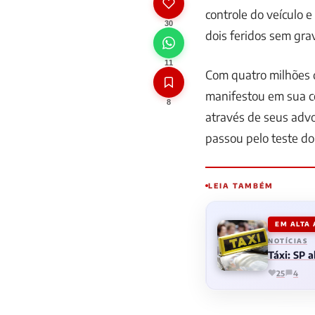
controle do veículo e
30
dois feridos sem gra
11
Com quatro milhões d
manifestou em sua co
8
através de seus advo
passou pelo teste do
LEIA TAMBÉM
EM ALTA
NOTÍCIAS
Táxi: SP 
25
4