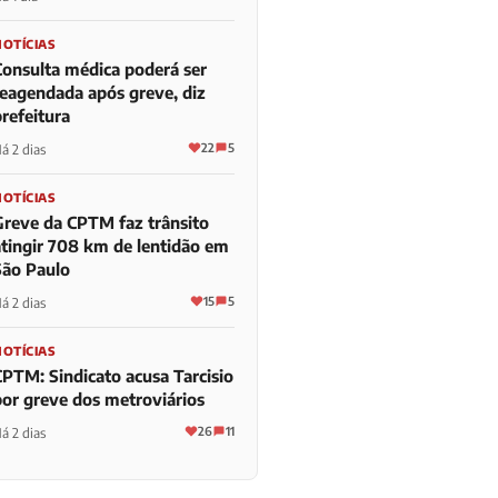
NOTÍCIAS
Consulta médica poderá ser
reagendada após greve, diz
refeitura
22
5
á 2 dias
NOTÍCIAS
Greve da CPTM faz trânsito
atingir 708 km de lentidão em
São Paulo
15
5
á 2 dias
NOTÍCIAS
CPTM: Sindicato acusa Tarcisio
por greve dos metroviários
26
11
á 2 dias