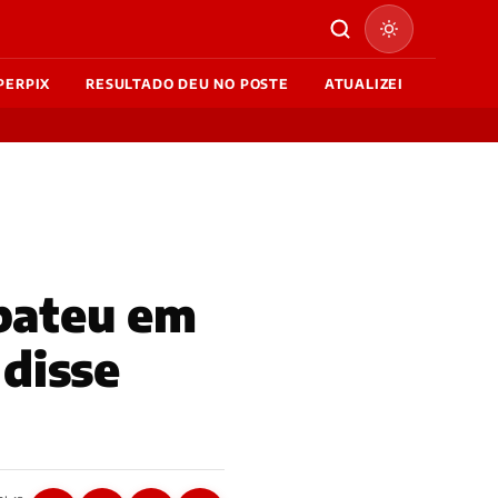
PERPIX
RESULTADO DEU NO POSTE
ATUALIZEI
 bateu em
 disse