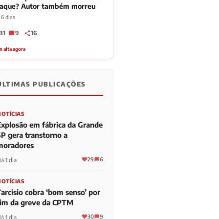
taque? Autor também morreu
 6 dias
31
9
16
 alta agora
ÚLTIMAS PUBLICAÇÕES
NOTÍCIAS
Explosão em fábrica da Grande
SP gera transtorno a
moradores
29
6
á 1 dia
NOTÍCIAS
Tarcisio cobra ‘bom senso’ por
fim da greve da CPTM
30
9
á 1 dia