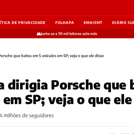
ÍTICA DE PRIVACIDADE
FOLHAPA
EMAISMT
DIÁRIO SU
👥
Junte-se a 99 mil leitores este mês
Porsche que bateu em 5 veículos em SP; veja o que ele disse
a dirigia Porsche que
 em SP; veja o que ele
 4 milhões de seguidores