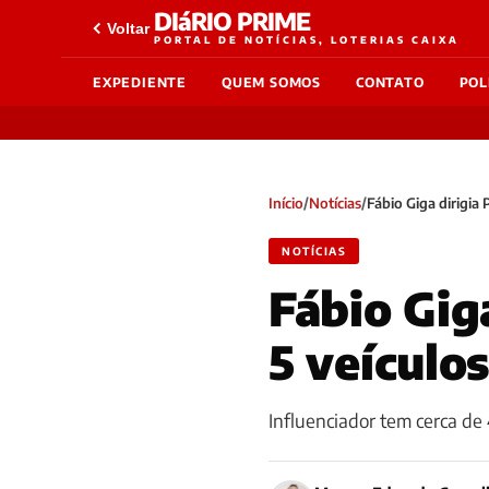
DIáRIO PRIME
Voltar
PORTAL DE NOTÍCIAS, LOTERIAS CAIXA
EXPEDIENTE
QUEM SOMOS
CONTATO
POL
Início
/
Notícias
/
Fábio Giga dirigia 
NOTÍCIAS
Fábio Gig
5 veículos
Influenciador tem cerca de