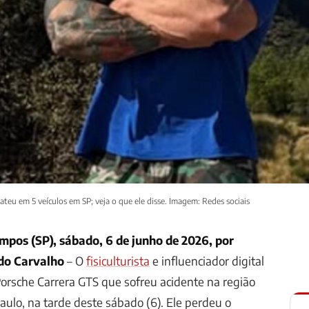
ateu em 5 veículos em SP; veja o que ele disse. Imagem: Redes sociais
mpos (SP), sábado, 6 de junho de 2026, por
do Carvalho
– O
fisiculturista
e influenciador digital
 Porsche Carrera GTS que sofreu acidente na região
ulo, na tarde deste sábado (6). Ele perdeu o