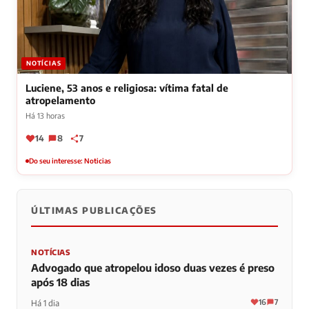
NOTÍCIAS
Luciene, 53 anos e religiosa: vítima fatal de
atropelamento
Há 13 horas
14
8
7
Do seu interesse: Noticias
ÚLTIMAS PUBLICAÇÕES
NOTÍCIAS
Advogado que atropelou idoso duas vezes é preso
após 18 dias
16
7
Há 1 dia