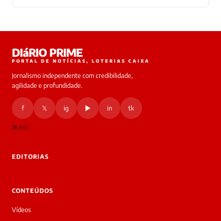
Laura
DIáRIO PRIME
online
PORTAL DE NOTÍCIAS, LOTERIAS CAIXA
Jornalismo independente com credibilidade,
HOJE
agilidade e profundidade.
🔒 As
nsagens
f
𝕏
ig
▶
in
tk
desta
onversa
são
RSS
rivadas
tre você
 Laura.
EDITORIAS
Laura
Oi!
👋
CONTEÚDOS
Boa
noite!
Vídeos
Sou