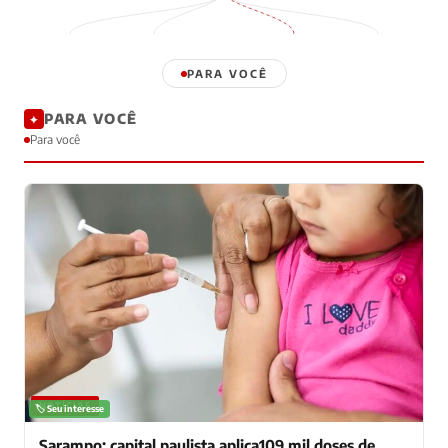
PARA VOCÊ
PARA VOCÊ
✦
Para você
NOTÍCIAS
🏷️ Seu interesse
Sarampo: capital paulista aplica109 mil doses de