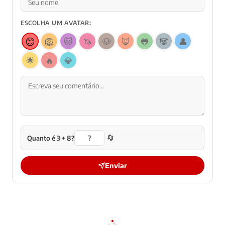
ESCOLHA UM AVATAR:
😊
🦁
🐱
🦄
🐶
🦊
🐸
🐼
👤
🌟
🔥
💎
🔄
Quanto é 3 + 8?
Enviar