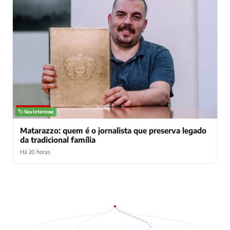
NOTÍCIAS
🏷️ Seu interesse
Matarazzo: quem é o jornalista que preserva legado
da tradicional família
Há 20 horas