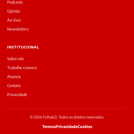
a
Podcasts
Laura,
Opinião
daqui
do
Ao Vivo
Diário
Newsletters
Prime.
O
jornalista
INSTITUCIONAL
Victor
de
Sobre nós
Freitas
Trabalhe conosco
acabou
de
Anuncie
cobrir
Contato
essa
matéria
Privacidade
—
e
a
galera
© 2026 FolhaGO. Todos os direitos reservados.
já
Termos
Privacidade
Cookies
interagiu
30