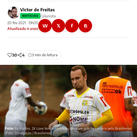
Victor de Freitas
Colunista
NOTÍCIAS
20 fev 2021 · 13h05
W
𝕏
f
⎘
Atualizado 4 anos
30
4
3 min de leitura
Foto:
Ex-Santos, Zé Love tem temporada com mais gols na carreira pelo Brasiliense
(Foto: Divulgação / Brasiliense)