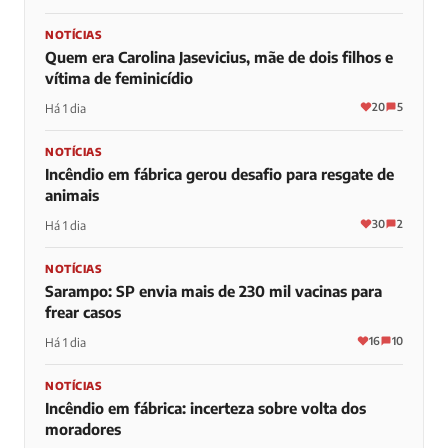
NOTÍCIAS
Quem era Carolina Jasevicius, mãe de dois filhos e
vítima de feminicídio
20
5
Há 1 dia
NOTÍCIAS
Incêndio em fábrica gerou desafio para resgate de
animais
30
2
Há 1 dia
NOTÍCIAS
Sarampo: SP envia mais de 230 mil vacinas para
frear casos
16
10
Há 1 dia
NOTÍCIAS
Incêndio em fábrica: incerteza sobre volta dos
moradores