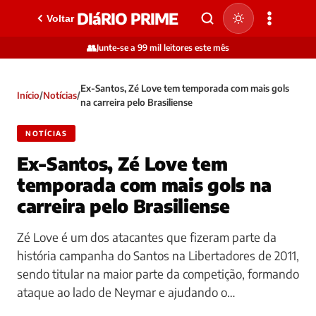
DIáRIO PRIME
Voltar
👥
Junte-se a 99 mil leitores este mês
Ex-Santos, Zé Love tem temporada com mais gols
Início
/
Notícias
/
na carreira pelo Brasiliense
NOTÍCIAS
Ex-Santos, Zé Love tem
temporada com mais gols na
carreira pelo Brasiliense
Zé Love é um dos atacantes que fizeram parte da
história campanha do Santos na Libertadores de 2011,
sendo titular na maior parte da competição, formando
ataque ao lado de Neymar e ajudando o…