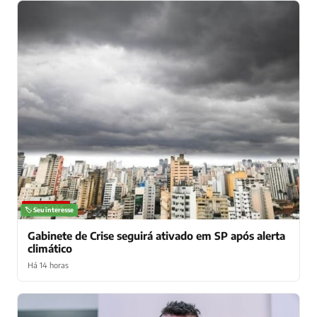
NOTÍCIAS
🏷️ Seu interesse
Gabinete de Crise seguirá ativado em SP após alerta
climático
Há 14 horas