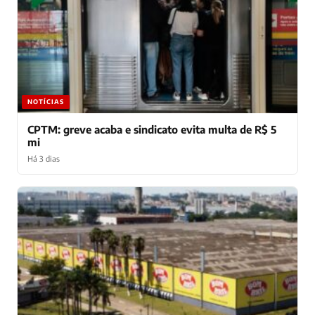
NOTÍCIAS
CPTM: greve acaba e sindicato evita multa de R$ 5
mi
Há 3 dias