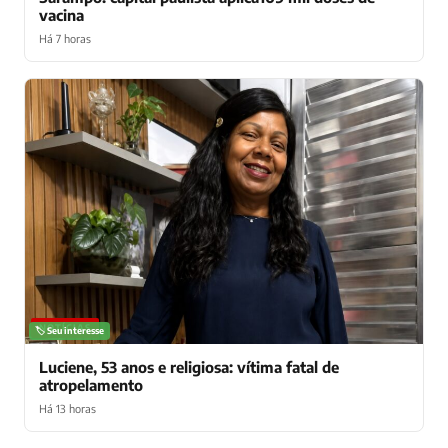
vacina
Há 7 horas
NOTÍCIAS
🏷️ Seu interesse
Luciene, 53 anos e religiosa: vítima fatal de
atropelamento
Há 13 horas