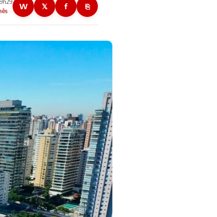
09h29
W
𝕏
f
⎘
mês