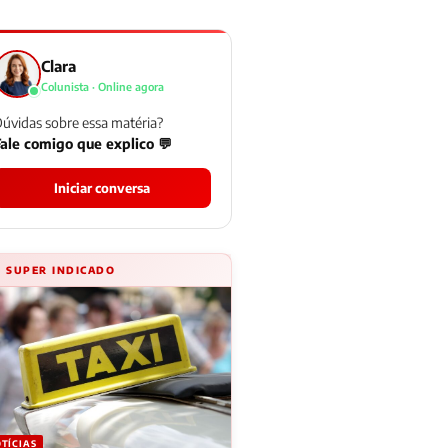
Clara
Colunista · Online agora
úvidas sobre essa matéria?
ale comigo que explico 💬
Iniciar conversa
⚡ SUPER INDICADO
TÍCIAS