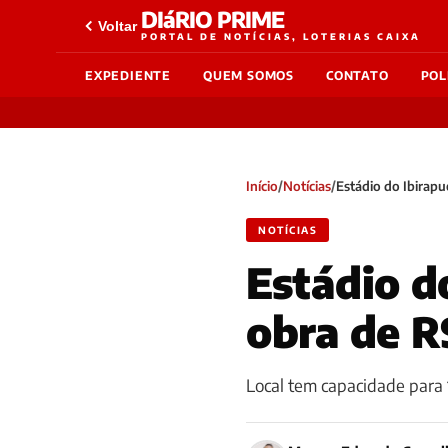
DIáRIO PRIME
Voltar
PORTAL DE NOTÍCIAS, LOTERIAS CAIXA
EXPEDIENTE
QUEM SOMOS
CONTATO
POL
Início
/
Notícias
/
Estádio do Ibirapu
NOTÍCIAS
Estádio d
obra de R
Local tem capacidade para 