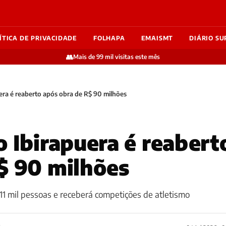
ÍTICA DE PRIVACIDADE
FOLHAPA
EMAISMT
DIÁRIO SU
👥
Mais de 99 mil visitas este mês
era é reaberto após obra de R$ 90 milhões
o Ibirapuera é reabert
$ 90 milhões
11 mil pessoas e receberá competições de atletismo