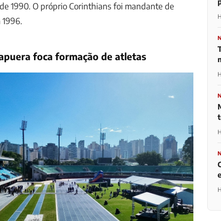
 de 1990. O próprio Corinthians foi mandante de
H
 1996.
rapuera foca formação de atletas
H
H
H