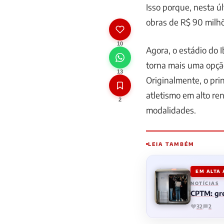
Isso porque, nesta ú
obras de R$ 90 milhõ
10
Agora, o estádio do 
torna mais uma opção
13
Originalmente, o prin
atletismo em alto r
2
modalidades.
LEIA TAMBÉM
EM ALTA
NOTÍCIAS
CPTM: gre
32
2