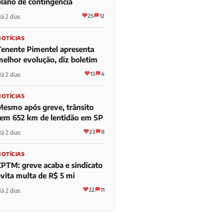
plano de contingência
25
12
á 2 dias
NOTÍCIAS
Tenente Pimentel apresenta
melhor evolução, diz boletim
13
4
á 2 dias
NOTÍCIAS
Mesmo após greve, trânsito
tem 652 km de lentidão em SP
23
8
á 2 dias
NOTÍCIAS
CPTM: greve acaba e sindicato
evita multa de R$ 5 mi
32
11
á 2 dias