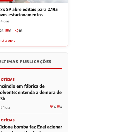
xi: SP abre editais para 2.195
ovos estacionamentos
 4 dias
25
6
18
 alta agora
ÚLTIMAS PUBLICAÇÕES
NOTÍCIAS
Incêndio em fábrica de
solvente: entenda a demora de
33h
32
4
á 1 dia
NOTÍCIAS
Ciclone bomba faz Enel acionar