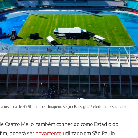
o após obra de R$ 90 milhões. Imagem: Sergio Barzaghi/Prefeitura de São Paulo
 de Castro Mello, também conhecido como Estádio do
nfim, poderá ser
novamente
utilizado em São Paulo.