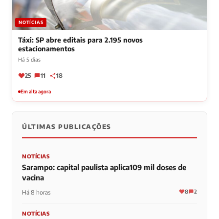
NOTÍCIAS
Táxi: SP abre editais para 2.195 novos
estacionamentos
Há 5 dias
25
11
18
Em alta agora
ÚLTIMAS PUBLICAÇÕES
NOTÍCIAS
Sarampo: capital paulista aplica109 mil doses de
vacina
8
2
Há 8 horas
NOTÍCIAS