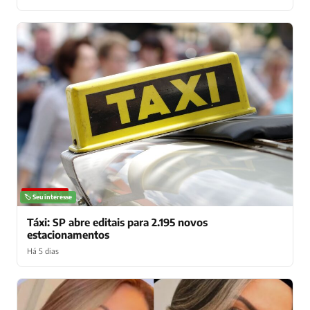
NOTÍCIAS
🏷️ Seu interesse
Táxi: SP abre editais para 2.195 novos
estacionamentos
Há 5 dias