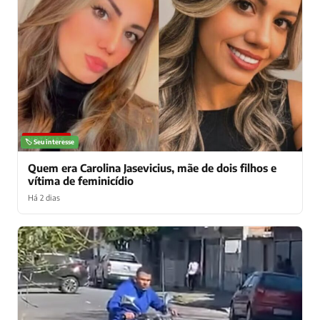
NOTÍCIAS
🏷️ Seu interesse
Quem era Carolina Jasevicius, mãe de dois filhos e
vítima de feminicídio
Há 2 dias