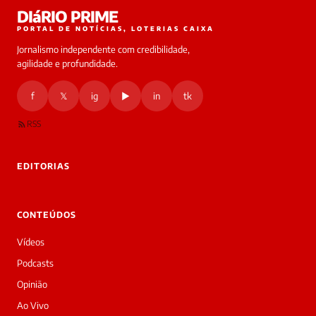
Laura
DIáRIO PRIME
online
PORTAL DE NOTÍCIAS, LOTERIAS CAIXA
Jornalismo independente com credibilidade,
HOJE
agilidade e profundidade.
🔒 As
nsagens
f
𝕏
ig
▶
in
tk
desta
onversa
são
RSS
rivadas
tre você
 Laura.
EDITORIAS
Laura
Oi!
👋
CONTEÚDOS
Bom
dia!
Vídeos
Sou
a
Podcasts
Laura,
Opinião
daqui
do
Ao Vivo