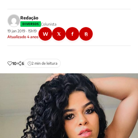
Redação
Colunista
DIVERSOS
19 jan 2019 · 15h19
W
𝕏
f
⎘
Atualizado 4 anos
10
6
2 min de leitura