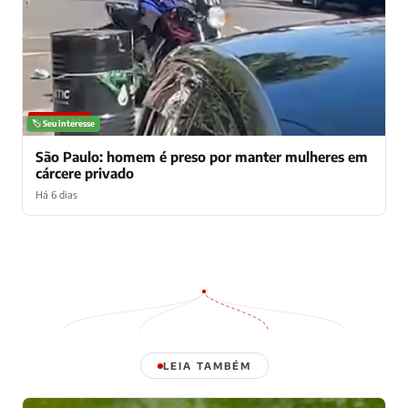
NOTÍCIAS
🏷️ Seu interesse
São Paulo: homem é preso por manter mulheres em
cárcere privado
Há 6 dias
LEIA TAMBÉM