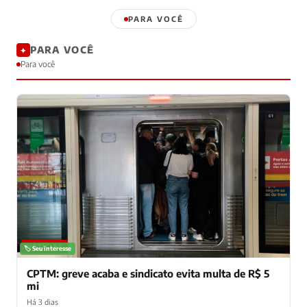
PARA VOCÊ
PARA VOCÊ
✦
Para você
NOTÍCIAS
🏷️ Seu interesse
CPTM: greve acaba e sindicato evita multa de R$ 5
mi
Há 3 dias