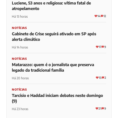
Luciene, 53 anos e religiosa: vítima fatal de
atropelamento
14
12
Há 13 horas
NOTÍCIAS
Gabinete de Crise seguirá ativado em SP após
alerta climático
17
9
Há 14 horas
NOTÍCIAS
Matarazzo: quem é o jornalista que preserva
legado da tradicional família
13
2
Há 20 horas
NOTÍCIAS
Tarcísio e Haddad iniciam debates neste domingo
(9)
21
9
Há 23 horas