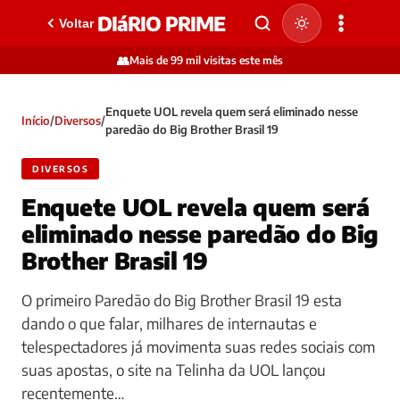
DIáRIO PRIME
Voltar
👥
Mais de 99 mil visitas este mês
Enquete UOL revela quem será eliminado nesse
Início
/
Diversos
/
paredão do Big Brother Brasil 19
DIVERSOS
Enquete UOL revela quem será
eliminado nesse paredão do Big
Brother Brasil 19
O primeiro Paredão do Big Brother Brasil 19 esta
dando o que falar, milhares de internautas e
telespectadores já movimenta suas redes sociais com
suas apostas, o site na Telinha da UOL lançou
recentemente…