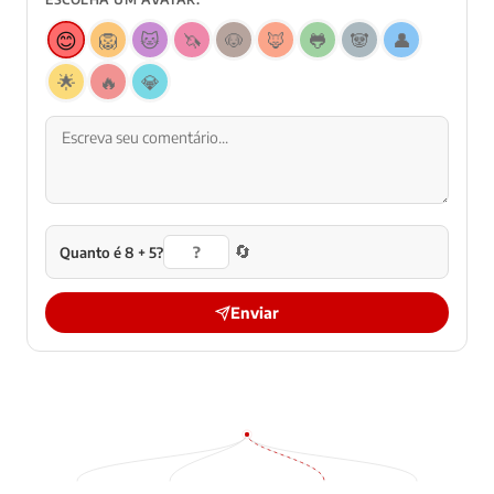
😊
🦁
🐱
🦄
🐶
🦊
🐸
🐼
👤
🌟
🔥
💎
🔄
Quanto é 8 + 5?
Enviar