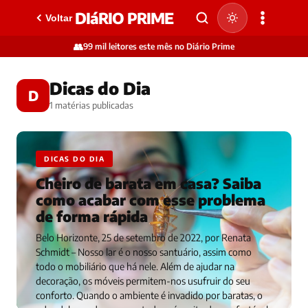
DIáRIO PRIME
Voltar
👥
99 mil leitores este mês no Diário Prime
Dicas do Dia
D
1 matérias publicadas
DICAS DO DIA
Cheiro de barata em casa? Saiba
como acabar com esse problema
de forma rápida
Belo Horizonte, 25 de setembro de 2022, por Renata
Schmidt – Nosso lar é o nosso santuário, assim como
todo o mobiliário que há nele. Além de ajudar na
decoração, os móveis permitem-nos usufruir do seu
conforto. Quando o ambiente é invadido por baratas, o