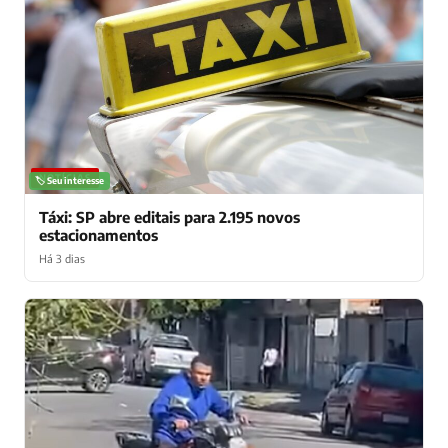
NOTÍCIAS
🏷️ Seu interesse
Táxi: SP abre editais para 2.195 novos
estacionamentos
Há 3 dias