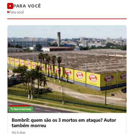
PARA VOCÊ
✦
Para você
NOTÍCIAS
🏷️ Seu interesse
Bombril: quem são os 3 mortos em ataque? Autor
também morreu
Há 6 dias