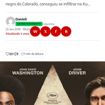
negro do Colorado, conseguiu se infiltrar na Ku…
Danieli
Colunista
ENTRETENIMENTO
23 nov 2018 · 16h24
W
𝕏
f
⎘
Atualizado 4 anos
23
9
1 min de leitura