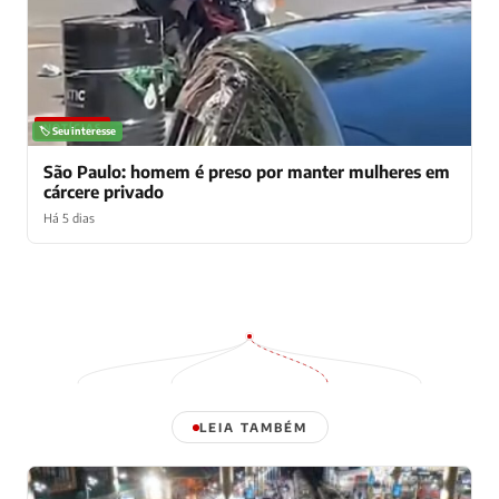
NOTÍCIAS
🏷️ Seu interesse
São Paulo: homem é preso por manter mulheres em
cárcere privado
Há 5 dias
LEIA TAMBÉM