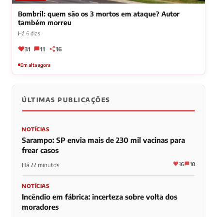
Bombril: quem são os 3 mortos em ataque? Autor
também morreu
Há 6 dias
31
11
16
Em alta agora
ÚLTIMAS PUBLICAÇÕES
NOTÍCIAS
Sarampo: SP envia mais de 230 mil vacinas para
frear casos
16
10
Há 22 minutos
NOTÍCIAS
Incêndio em fábrica: incerteza sobre volta dos
moradores