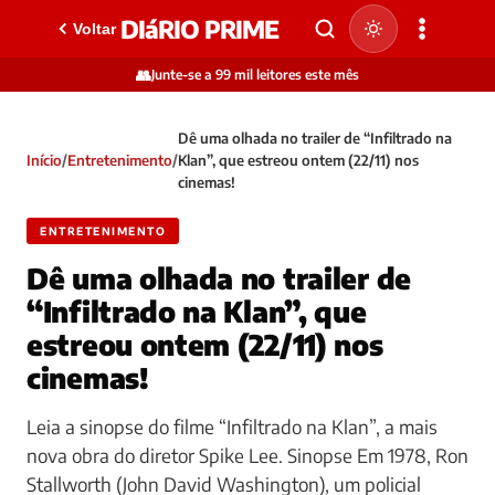
DIáRIO PRIME
Voltar
👥
Junte-se a 99 mil leitores este mês
Dê uma olhada no trailer de “Infiltrado na
Início
/
Entretenimento
/
Klan”, que estreou ontem (22/11) nos
cinemas!
ENTRETENIMENTO
Dê uma olhada no trailer de
“Infiltrado na Klan”, que
estreou ontem (22/11) nos
cinemas!
Leia a sinopse do filme “Infiltrado na Klan”, a mais
nova obra do diretor Spike Lee. Sinopse Em 1978, Ron
Stallworth (John David Washington), um policial