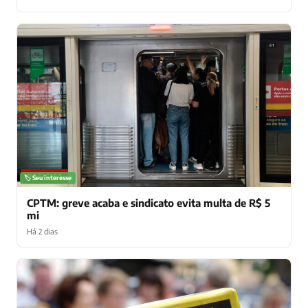
NOTÍCIAS
🏷️ Seu interesse
CPTM: greve acaba e sindicato evita multa de R$ 5
mi
Há 2 dias