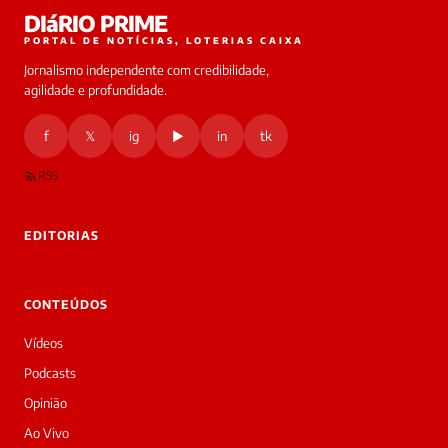
Laura
DIáRIO PRIME
online
PORTAL DE NOTÍCIAS, LOTERIAS CAIXA
Jornalismo independente com credibilidade,
HOJE
agilidade e profundidade.
🔒 As
nsagens
f
𝕏
ig
▶
in
tk
desta
onversa
são
RSS
rivadas
tre você
 Laura.
EDITORIAS
Laura
Oi!
👋
CONTEÚDOS
Bom
dia!
Vídeos
Sou
a
Podcasts
Laura,
Opinião
daqui
do
Ao Vivo