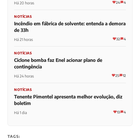
24
4
Há 20 horas
NOTÍCIAS
Incêndio em fábrica de solvente: entenda a demora
de 33h
32
4
Há 21 horas
NOTÍCIAS
Ciclone bomba faz Enel acionar plano de
contingência
25
12
Há 24 horas
NOTÍCIAS
Tenente Pimentel apresenta melhor evolução, diz
boletim
13
4
Há 1 dia
TAGS: