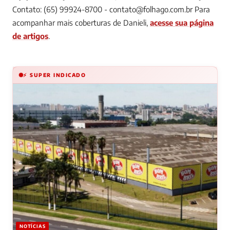
Contato: (65) 99924-8700 -
contato@folhago.com.br
Para
acompanhar mais coberturas de Danieli,
acesse sua página
de artigos
.
⚡ SUPER INDICADO
NOTÍCIAS