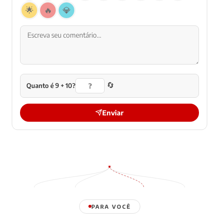
🌟
🔥
💎
🔄
Quanto é 9 + 10?
Enviar
PARA VOCÊ