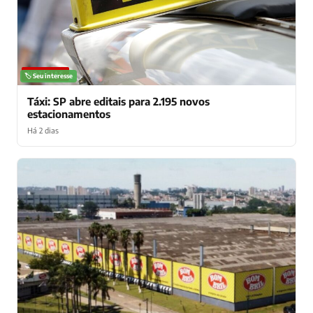
NOTÍCIAS
🏷️ Seu interesse
Táxi: SP abre editais para 2.195 novos
estacionamentos
Há 2 dias