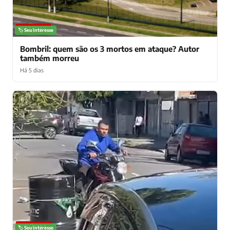
NOTÍCIAS
🏷️ Seu interesse
Bombril: quem são os 3 mortos em ataque? Autor
também morreu
Há 5 dias
NOTÍCIAS
🏷️ Seu interesse