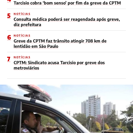
Tarcisio cobra ‘bom senso’ por fim da greve da CPTM
5
NOTÍCIAS
Consulta médica poderá ser reagendada após greve,
diz prefeitura
6
NOTÍCIAS
Greve da CPTM faz trânsito atingir 708 km de
lentidão em São Paulo
7
NOTÍCIAS
CPTM: Sindicato acusa Tarcisio por greve dos
metroviários