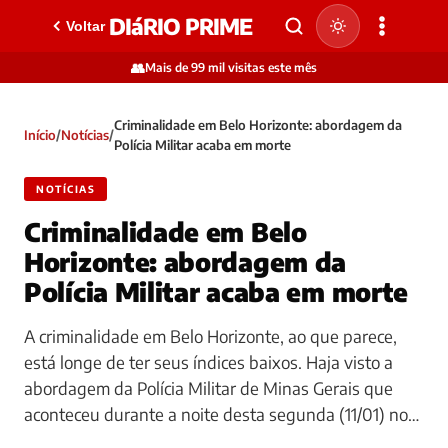
DIáRIO PRIME
Voltar
👥
Mais de 99 mil visitas este mês
Criminalidade em Belo Horizonte: abordagem da
Início
/
Notícias
/
Polícia Militar acaba em morte
NOTÍCIAS
Criminalidade em Belo
Horizonte: abordagem da
Polícia Militar acaba em morte
A criminalidade em Belo Horizonte, ao que parece,
está longe de ter seus índices baixos. Haja visto a
abordagem da Polícia Militar de Minas Gerais que
aconteceu durante a noite desta segunda (11/01) no…