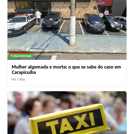
NOTÍCIAS
🏷️ Seu interesse
Mulher algemada e morta: o que se sabe do caso em
Carapicuíba
Há 7 dias