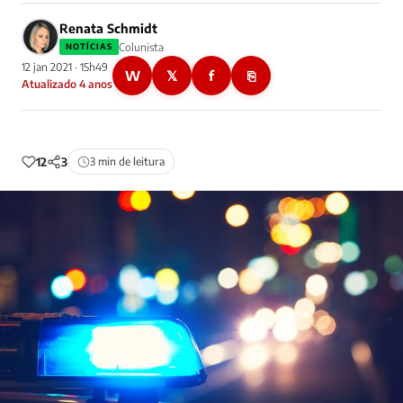
Renata Schmidt
Colunista
NOTÍCIAS
12 jan 2021 · 15h49
W
𝕏
f
⎘
Atualizado 4 anos
12
3
3 min de leitura