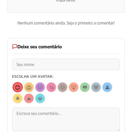
importante.
Nenhum comentário ainda. Seja o primeiro a comentar!
Deixe seu comentário
ESCOLHA UM AVATAR:
😊
🦁
🐱
🦄
🐶
🦊
🐸
🐼
👤
🌟
🔥
💎