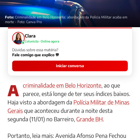
Foto:
Criminalidade em Belo Horizonte: abordagem da Polícia Militar acaba em
morte - Foto: Canva Pro
Clara
Colunista · Online agora
Dúvidas sobre essa matéria?
Fale comigo que explico 💬
Iniciar conversa
A
criminalidade em Belo Horizonte
, ao que
parece, está longe de ter seus índices baixos.
Haja visto a abordagem da
Polícia Militar de Minas
Gerais
que aconteceu durante a noite desta
segunda (11/01) no Barreiro,
Grande BH
.
Portanto, leia mais: Avenida Afonso Pena Fechou