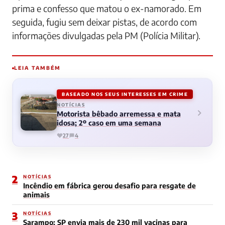
prima e confesso que matou o ex-namorado. Em
seguida, fugiu sem deixar pistas, de acordo com
informações divulgadas pela PM (Polícia Militar).
LEIA TAMBÉM
BASEADO NOS SEUS INTERESSES EM CRIME
NOTÍCIAS
Motorista bêbado arremessa e mata
idosa; 2º caso em uma semana
27
4
2
NOTÍCIAS
Incêndio em fábrica gerou desafio para resgate de
animais
3
NOTÍCIAS
Sarampo: SP envia mais de 230 mil vacinas para