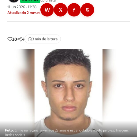
Colunista
11 jun 2026 · 11h38
W
𝕏
f
⎘
Atualizado 2 meses
20
4
3 min de leitura
Foto:
Crime no Jaçanã: jovem de 23 anos é estrangulado e morto pelo ex. Imagem:
Redes sociais