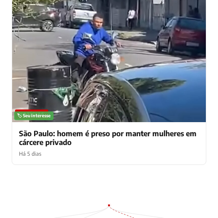
NOTÍCIAS
🏷️ Seu interesse
São Paulo: homem é preso por manter mulheres em
cárcere privado
Há 5 dias