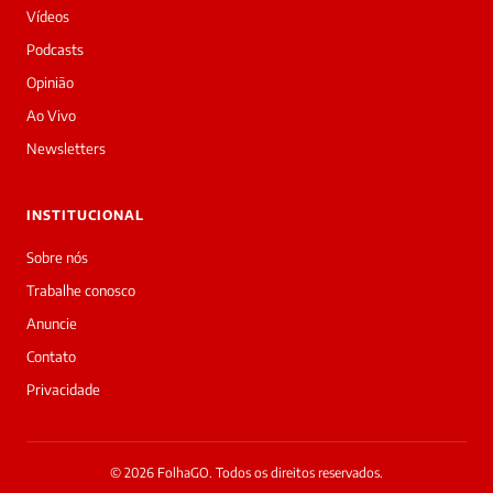
tarde!
Vídeos
Sou
a
Podcasts
Laura,
Opinião
daqui
do
Ao Vivo
Diário
Newsletters
Prime.
O
jornalista
INSTITUCIONAL
Marcos
Eduardo
Sobre nós
Carvalho
Trabalhe conosco
acabou
de
Anuncie
cobrir
Contato
essa
matéria
Privacidade
—
e
a
galera
© 2026 FolhaGO. Todos os direitos reservados.
já