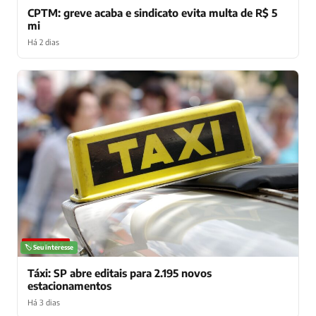
CPTM: greve acaba e sindicato evita multa de R$ 5
mi
Há 2 dias
NOTÍCIAS
🏷️ Seu interesse
Táxi: SP abre editais para 2.195 novos
estacionamentos
Há 3 dias