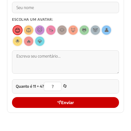
ESCOLHA UM AVATAR:
😊
🦁
🐱
🦄
🐶
🦊
🐸
🐼
👤
🌟
🔥
💎
🔄
Quanto é 11 + 4?
Enviar