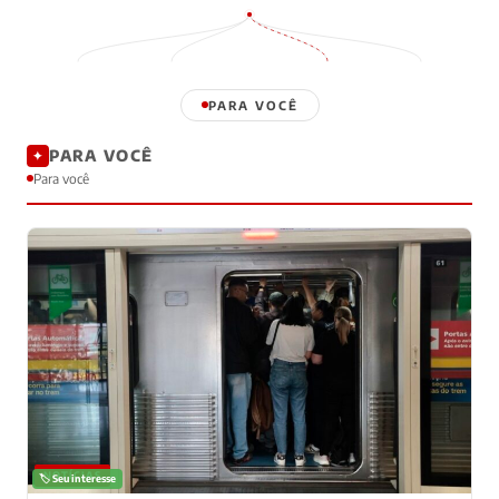
PARA VOCÊ
PARA VOCÊ
✦
Para você
NOTÍCIAS
🏷️ Seu interesse