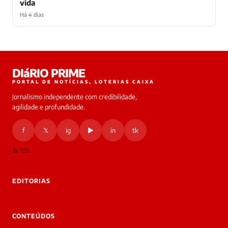
vida
Há 4 dias
Laura
DIáRIO PRIME
online
PORTAL DE NOTÍCIAS, LOTERIAS CAIXA
Jornalismo independente com credibilidade,
HOJE
agilidade e profundidade.
🔒 As
nsagens
f
𝕏
ig
▶
in
tk
desta
onversa
são
RSS
rivadas
tre você
 Laura.
EDITORIAS
Laura
Oi!
👋
CONTEÚDOS
Boa