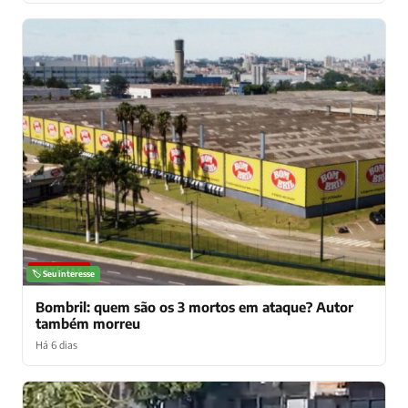
NOTÍCIAS
🏷️ Seu interesse
Bombril: quem são os 3 mortos em ataque? Autor
também morreu
Há 6 dias