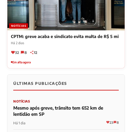
NOTÍCIAS
CPTM: greve acaba e sindicato evita multa de R$ 5 mi
Há 2 dias
32
8
12
Em alta agora
ÚLTIMAS PUBLICAÇÕES
NOTÍCIAS
Mesmo após greve, trânsito tem 652 km de
lentidão em SP
23
8
Há 1 dia