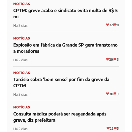
NOTÍCIAS
CPTM: greve acaba e sindicato evita multa de R$ 5
mi
32
11
Há 2 dias
NOTÍCIAS
Explosão em fábrica da Grande SP gera transtorno
a moradores
29
6
Há 2 dias
NOTÍCIAS
Tarcisio cobra ‘bom senso’ por fim da greve da
CPTM
30
9
Há 2 dias
NOTÍCIAS
Consulta médica poderá ser reagendada após
greve, diz prefeitura
22
5
Há 2 dias