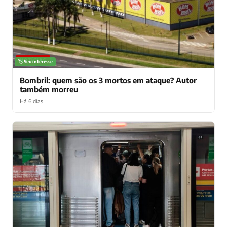
NOTÍCIAS
🏷️ Seu interesse
Bombril: quem são os 3 mortos em ataque? Autor
também morreu
Há 6 dias