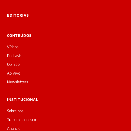
rivadas
tre você
 Laura.
EDITORIAS
Laura
Oi!
👋
CONTEÚDOS
Bom
dia!
Vídeos
Sou
a
Podcasts
Laura,
Opinião
daqui
do
Ao Vivo
Diário
Newsletters
Prime.
O
jornalista
INSTITUCIONAL
Marcos
Eduardo
Sobre nós
Carvalho
Trabalhe conosco
acabou
de
Anuncie