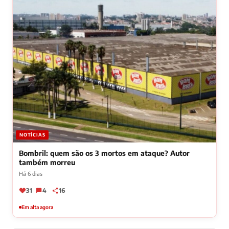
NOTÍCIAS
Bombril: quem são os 3 mortos em ataque? Autor
também morreu
Há 6 dias
31
4
16
Em alta agora