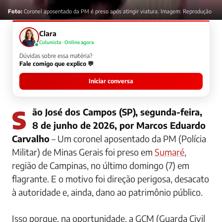
Foto:
Coronel aposentado da PM é preso após atingir viatura. Imagem: Reprodução
Clara
Colunista · Online agora
Dúvidas sobre essa matéria?
Fale comigo que explico 💬
Iniciar conversa
São José dos Campos (SP), segunda-feira,
8 de junho de 2026, por Marcos Eduardo
Carvalho
– Um coronel aposentado da PM (Polícia
Militar) de Minas Gerais foi preso em
Sumaré
,
região de Campinas, no último domingo (7) em
flagrante. E o motivo foi direção perigosa, desacato
à autoridade e, ainda, dano ao patrimônio público.
Isso porque, na oportunidade, a GCM (Guarda Civil