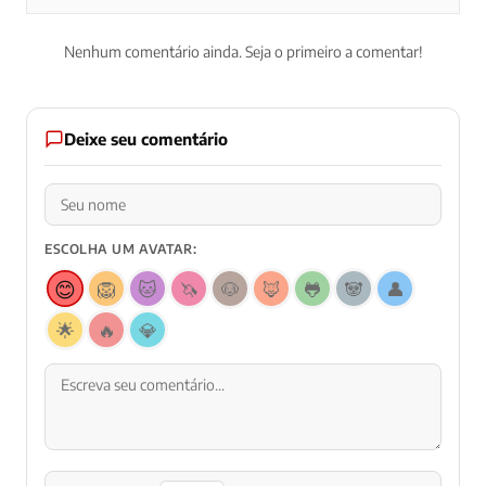
Nenhum comentário ainda. Seja o primeiro a comentar!
Deixe seu comentário
ESCOLHA UM AVATAR:
😊
🦁
🐱
🦄
🐶
🦊
🐸
🐼
👤
🌟
🔥
💎