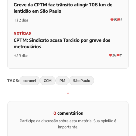
Greve da CPTM faz trânsito atingir 708 km de
lentidão em São Paulo
15
5
Há 2 dias
NOTÍCIAS
CPTM: Sindicato acusa Tarcisio por greve dos
metroviários
26
11
Há 3 dias
TAGS:
coronel
GCM
PM
São Paulo
0
comentários
Participe da discussão sobre esta matéria. Sua opinião é
importante.