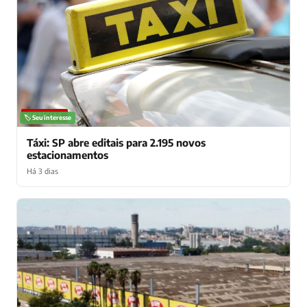
NOTÍCIAS
🏷️ Seu interesse
Táxi: SP abre editais para 2.195 novos
estacionamentos
Há 3 dias