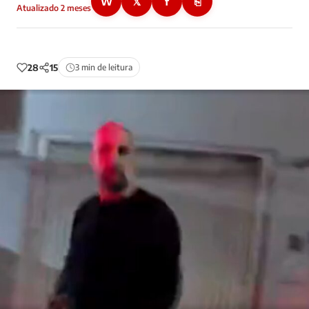
W
𝕏
f
⎘
Atualizado 2 meses
28
15
3 min de leitura