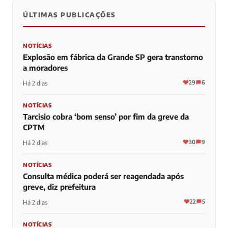
ÚLTIMAS PUBLICAÇÕES
NOTÍCIAS
Explosão em fábrica da Grande SP gera transtorno
a moradores
29
6
Há 2 dias
NOTÍCIAS
Tarcisio cobra ‘bom senso’ por fim da greve da
CPTM
30
9
Há 2 dias
NOTÍCIAS
Consulta médica poderá ser reagendada após
greve, diz prefeitura
22
5
Há 2 dias
NOTÍCIAS