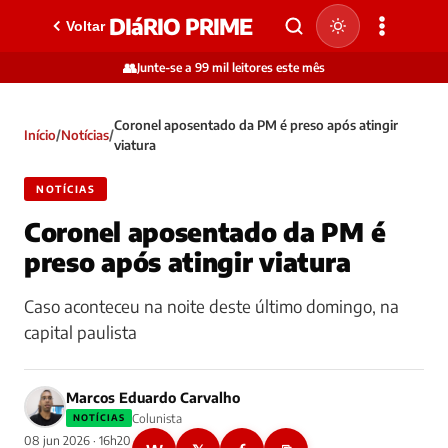
DIáRIO PRIME
Voltar
👥
Junte-se a 99 mil leitores este mês
Coronel aposentado da PM é preso após atingir
Início
/
Notícias
/
viatura
NOTÍCIAS
Coronel aposentado da PM é
preso após atingir viatura
Caso aconteceu na noite deste último domingo, na
capital paulista
Marcos Eduardo Carvalho
Colunista
NOTÍCIAS
08 jun 2026 · 16h20