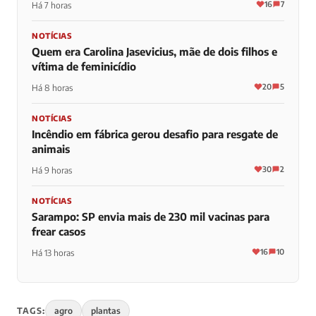
16
7
Há 7 horas
NOTÍCIAS
Quem era Carolina Jasevicius, mãe de dois filhos e
vítima de feminicídio
20
5
Há 8 horas
NOTÍCIAS
Incêndio em fábrica gerou desafio para resgate de
animais
30
2
Há 9 horas
NOTÍCIAS
Sarampo: SP envia mais de 230 mil vacinas para
frear casos
16
10
Há 13 horas
TAGS:
agro
plantas