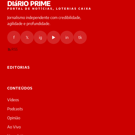
DIáRIO PRIME
online
PORTAL DE NOTÍCIAS, LOTERIAS CAIXA
Jornalismo independente com credibilidade,
HOJE
agilidade e profundidade.
🔒 As
nsagens
f
𝕏
ig
▶
in
tk
desta
onversa
são
RSS
rivadas
tre você
 Laura.
EDITORIAS
Laura
Oi!
👋
CONTEÚDOS
Bom
dia!
Vídeos
Sou
a
Podcasts
Laura,
Opinião
daqui
do
Ao Vivo
Diário