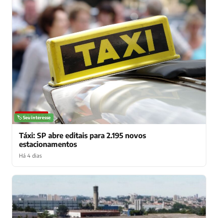
NOTÍCIAS
🏷️ Seu interesse
Táxi: SP abre editais para 2.195 novos
estacionamentos
Há 4 dias