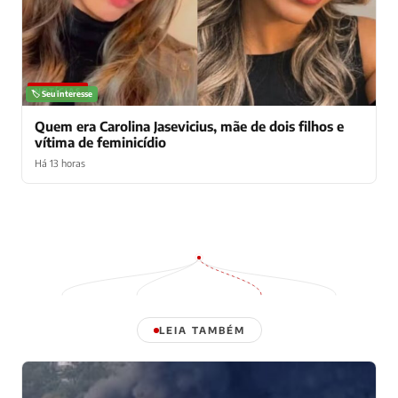
NOTÍCIAS
🏷️ Seu interesse
Quem era Carolina Jasevicius, mãe de dois filhos e
vítima de feminicídio
Há 13 horas
LEIA TAMBÉM