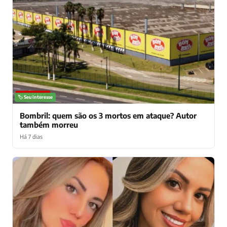
NOTÍCIAS
🏷️ Seu interesse
Bombril: quem são os 3 mortos em ataque? Autor
também morreu
Há 7 dias