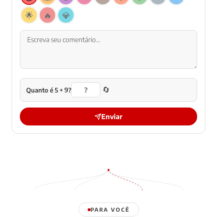
🌟
🔥
💎
🔄
Quanto é 5 + 9?
Enviar
PARA VOCÊ