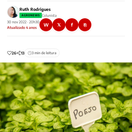
Ruth Rodrigues
Colunista
AGRONEWS
30 nov 2022 · 20h30
W
𝕏
f
⎘
Atualizado 4 anos
26
13
3 min de leitura