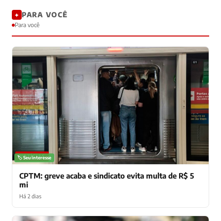
PARA VOCÊ
✦
Para você
NOTÍCIAS
🏷️ Seu interesse
CPTM: greve acaba e sindicato evita multa de R$ 5
mi
Há 2 dias