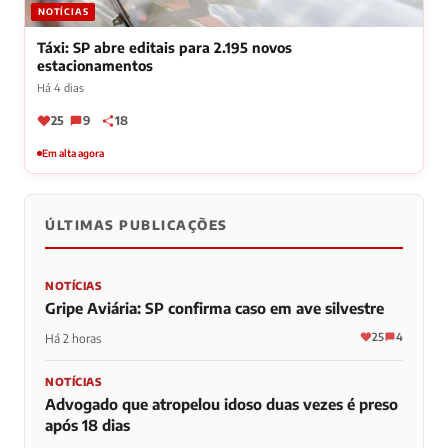
NOTÍCIAS
Táxi: SP abre editais para 2.195 novos
estacionamentos
Há 4 dias
25
9
18
Em alta agora
ÚLTIMAS PUBLICAÇÕES
NOTÍCIAS
Gripe Aviária: SP confirma caso em ave silvestre
25
4
Há 2 horas
NOTÍCIAS
Advogado que atropelou idoso duas vezes é preso
após 18 dias