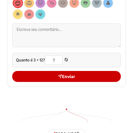
😊
🦁
🐱
🦄
🐶
🦊
🐸
🐼
👤
🌟
🔥
💎
🔄
Quanto é 3 + 12?
Enviar