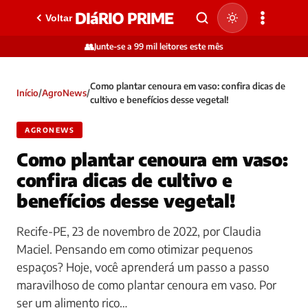
DIáRIO PRIME
Voltar
👥
Junte-se a 99 mil leitores este mês
Como plantar cenoura em vaso: confira dicas de
Início
/
AgroNews
/
cultivo e benefícios desse vegetal!
AGRONEWS
Como plantar cenoura em vaso:
confira dicas de cultivo e
benefícios desse vegetal!
Recife-PE, 23 de novembro de 2022, por Claudia
Maciel. Pensando em como otimizar pequenos
espaços? Hoje, você aprenderá um passo a passo
maravilhoso de como plantar cenoura em vaso. Por
ser um alimento rico…