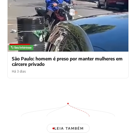
NOTÍCIAS
🏷️ Seu interesse
São Paulo: homem é preso por manter mulheres em
cárcere privado
Há 3 dias
LEIA TAMBÉM