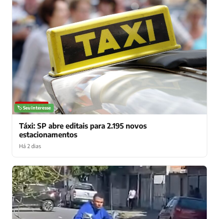
NOTÍCIAS
🏷️ Seu interesse
Táxi: SP abre editais para 2.195 novos
estacionamentos
Há 2 dias