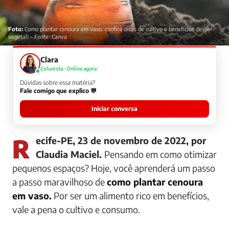
Foto:
Como plantar cenoura em vaso: confira dicas de cultivo e benefícios desse
vegetal! - Fonte: Canva
Clara
Colunista · Online agora
Dúvidas sobre essa matéria?
Fale comigo que explico 💬
Iniciar conversa
Recife-PE, 23 de novembro de 2022, por
Claudia Maciel.
Pensando em como otimizar
pequenos espaços? Hoje, você aprenderá um passo
a passo maravilhoso de
como plantar cenoura
em vaso.
Por ser um alimento rico em benefícios,
vale a pena o cultivo e consumo.