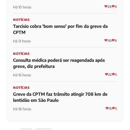
29
6
Há 10 horas
NOTÍCIAS
Tarcisio cobra ‘bom senso’ por fim da greve da
CPTM
30
9
Há 13 horas
NOTÍCIAS
Consulta médica poderá ser reagendada após
greve, diz prefeitura
22
5
Há 16 horas
NOTÍCIAS
Greve da CPTM faz trânsito atingir 708 km de
lentidão em São Paulo
15
5
Há 18 horas