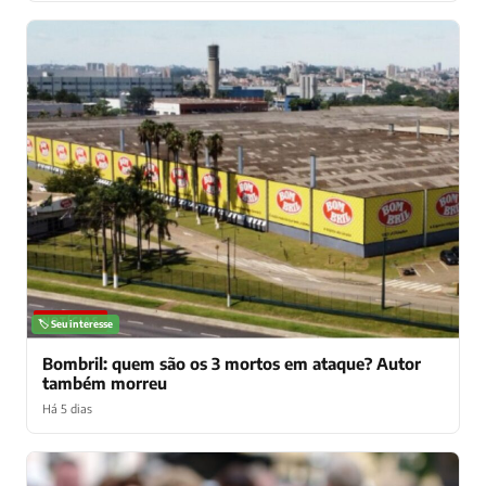
NOTÍCIAS
🏷️ Seu interesse
Bombril: quem são os 3 mortos em ataque? Autor
também morreu
Há 5 dias