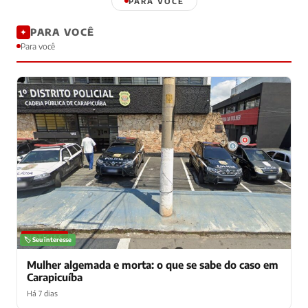
PARA VOCÊ
PARA VOCÊ
✦
Para você
NOTÍCIAS
🏷️ Seu interesse
Mulher algemada e morta: o que se sabe do caso em
Carapicuíba
Há 7 dias