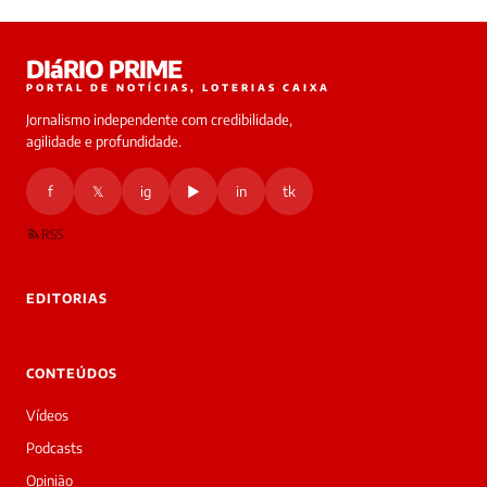
Laura
DIáRIO PRIME
online
PORTAL DE NOTÍCIAS, LOTERIAS CAIXA
Jornalismo independente com credibilidade,
HOJE
agilidade e profundidade.
🔒 As
nsagens
f
𝕏
ig
▶
in
tk
desta
onversa
são
RSS
rivadas
tre você
 Laura.
EDITORIAS
Laura
Oi!
👋
CONTEÚDOS
Bom
dia!
Vídeos
Sou
a
Podcasts
Laura,
Opinião