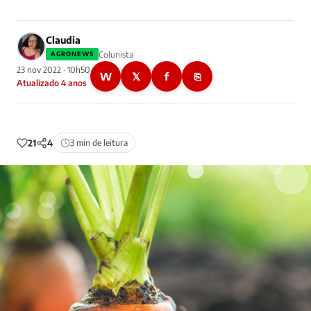
Claudia
Colunista
AGRONEWS
23 nov 2022 · 10h50
W
𝕏
f
⎘
Atualizado 4 anos
21
4
3 min de leitura