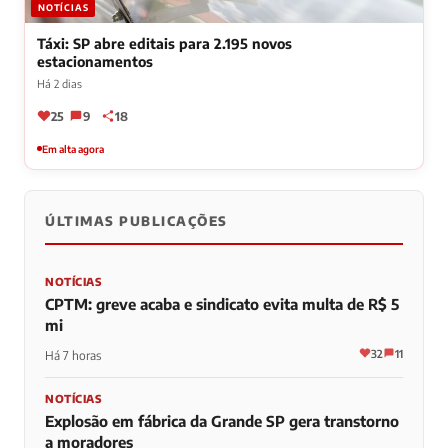
NOTÍCIAS
Táxi: SP abre editais para 2.195 novos
estacionamentos
Há 2 dias
25
9
18
Em alta agora
ÚLTIMAS PUBLICAÇÕES
NOTÍCIAS
CPTM: greve acaba e sindicato evita multa de R$ 5
mi
32
11
Há 7 horas
NOTÍCIAS
Explosão em fábrica da Grande SP gera transtorno
a moradores