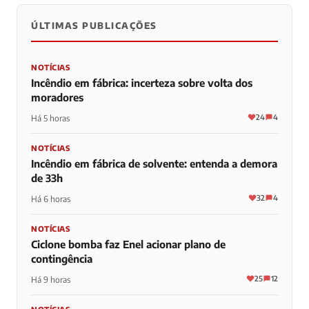
ÚLTIMAS PUBLICAÇÕES
NOTÍCIAS
Incêndio em fábrica: incerteza sobre volta dos
moradores
24
4
Há 5 horas
NOTÍCIAS
Incêndio em fábrica de solvente: entenda a demora
de 33h
32
4
Há 6 horas
NOTÍCIAS
Ciclone bomba faz Enel acionar plano de
contingência
25
12
Há 9 horas