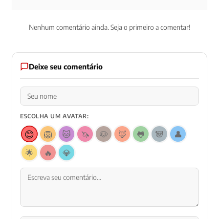
Nenhum comentário ainda. Seja o primeiro a comentar!
Deixe seu comentário
ESCOLHA UM AVATAR:
😊
🦁
🐱
🦄
🐶
🦊
🐸
🐼
👤
🌟
🔥
💎