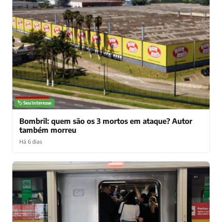
NOTÍCIAS
🏷️ Seu interesse
Bombril: quem são os 3 mortos em ataque? Autor
também morreu
Há 6 dias