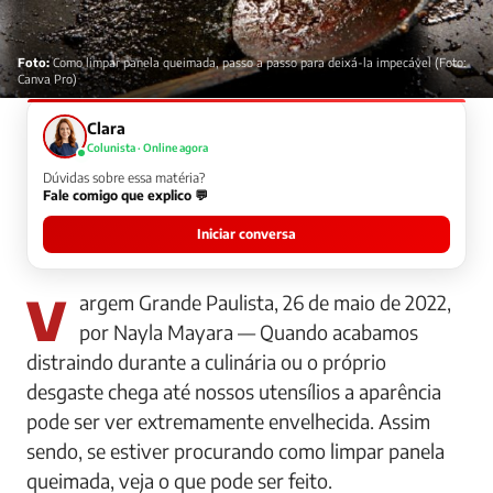
Foto:
Como limpar panela queimada, passo a passo para deixá-la impecável (Foto:
Canva Pro)
Clara
Colunista · Online agora
Dúvidas sobre essa matéria?
Fale comigo que explico 💬
Iniciar conversa
Vargem Grande Paulista, 26 de maio de 2022,
por Nayla Mayara — Quando acabamos
distraindo durante a culinária ou o próprio
desgaste chega até nossos utensílios a aparência
pode ser ver extremamente envelhecida. Assim
sendo, se estiver procurando como limpar panela
queimada, veja o que pode ser feito.