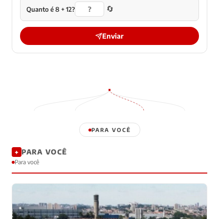
🔄
Quanto é 8 + 12?
Enviar
PARA VOCÊ
PARA VOCÊ
✦
Para você