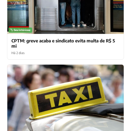
NOTÍCIAS
🏷️ Seu interesse
CPTM: greve acaba e sindicato evita multa de R$ 5
mi
Há 2 dias