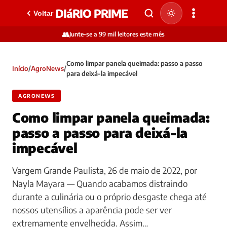
DIáRIO PRIME
Voltar
👥
Junte-se a 99 mil leitores este mês
Como limpar panela queimada: passo a passo
Início
/
AgroNews
/
para deixá-la impecável
AGRONEWS
Como limpar panela queimada:
passo a passo para deixá-la
impecável
Vargem Grande Paulista, 26 de maio de 2022, por
Nayla Mayara — Quando acabamos distraindo
durante a culinária ou o próprio desgaste chega até
nossos utensílios a aparência pode ser ver
extremamente envelhecida. Assim…