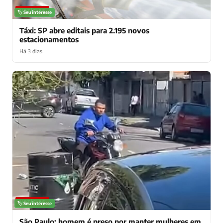
NOTÍCIAS
🏷️ Seu interesse
Táxi: SP abre editais para 2.195 novos
estacionamentos
Há 3 dias
NOTÍCIAS
🏷️ Seu interesse
São Paulo: homem é preso por manter mulheres em