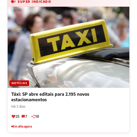
⚡ SUPER INDICADO
NOTÍCIAS
Táxi: SP abre editais para 2.195 novos
estacionamentos
Há 3 dias
25
7
18
Em alta agora