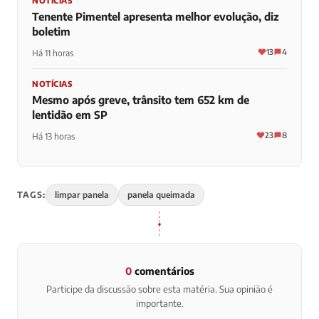
NOTÍCIAS
Tenente Pimentel apresenta melhor evolução, diz
boletim
13
4
Há 11 horas
NOTÍCIAS
Mesmo após greve, trânsito tem 652 km de
lentidão em SP
23
8
Há 13 horas
TAGS:
limpar panela
panela queimada
0
comentários
Participe da discussão sobre esta matéria. Sua opinião é
importante.