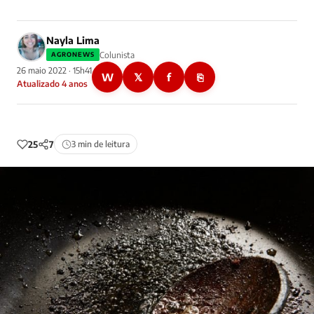
Nayla Lima
Colunista
AGRONEWS
26 maio 2022 · 15h41
W
𝕏
f
⎘
Atualizado 4 anos
25
7
3 min de leitura