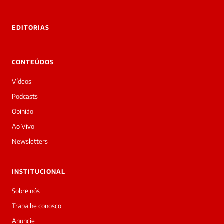
rivadas
tre você
 Laura.
EDITORIAS
Laura
Oi!
👋
CONTEÚDOS
Boa
tarde!
Vídeos
Sou
a
Podcasts
Laura,
Opinião
daqui
do
Ao Vivo
Diário
Newsletters
Prime.
O
jornalista
INSTITUCIONAL
Kaio
acabou
Sobre nós
de
Trabalhe conosco
cobrir
essa
Anuncie