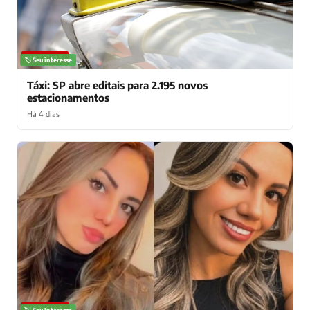
NOTÍCIAS
🏷️ Seu interesse
Táxi: SP abre editais para 2.195 novos
estacionamentos
Há 4 dias
NOTÍCIAS