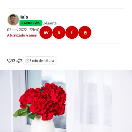
Kaio
Colunista
AGRONEWS
09 nov 2022 · 22h40
W
𝕏
f
⎘
Atualizado 4 anos
12
7
3 min de leitura