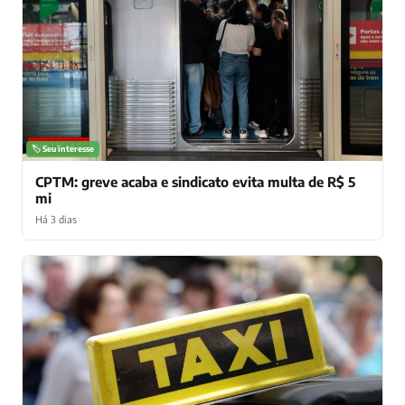
NOTÍCIAS
🏷️ Seu interesse
CPTM: greve acaba e sindicato evita multa de R$ 5
mi
Há 3 dias