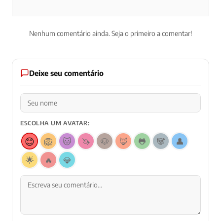
Nenhum comentário ainda. Seja o primeiro a comentar!
Deixe seu comentário
ESCOLHA UM AVATAR:
😊
🦁
🐱
🦄
🐶
🦊
🐸
🐼
👤
🌟
🔥
💎