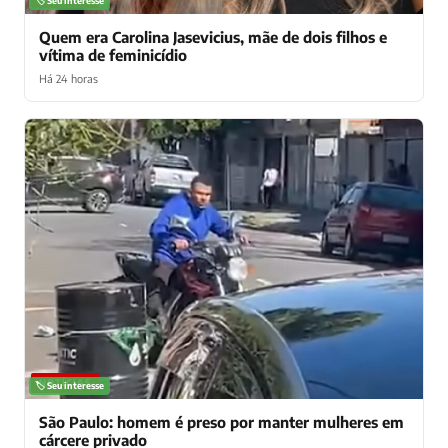
🏷️ Seu interesse
Quem era Carolina Jasevicius, mãe de dois filhos e
vítima de feminicídio
Há 24 horas
NOTÍCIAS
🏷️ Seu interesse
São Paulo: homem é preso por manter mulheres em
cárcere privado