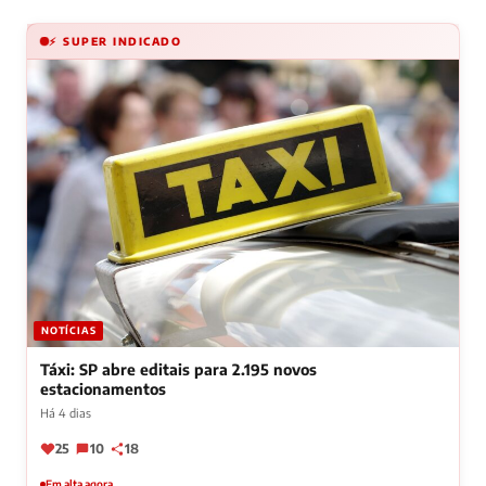
⚡ SUPER INDICADO
NOTÍCIAS
Táxi: SP abre editais para 2.195 novos
estacionamentos
Há 4 dias
25
10
18
Em alta agora