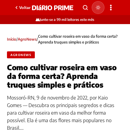
DIáRIO PRIME
Voltar
👥
Junte-se a 99 mil leitores este mês
Como cultivar roseira em vaso da forma certa?
Início
/
AgroNews
/
Aprenda truques simples e práticos
AGRONEWS
Como cultivar roseira em vaso
da forma certa? Aprenda
truques simples e práticos
Mossoró-RN, 9 de novembro de 2022, por Kaio
Gomes — Descubra os principais segredos e dicas
para cultivar roseira em vaso da melhor forma
possível. Ela é uma das flores mais populares no
Brasil,…