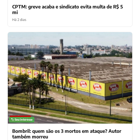
CPTM: greve acaba e sindicato evita multa de R$ 5
mi
Há 2 dias
NOTÍCIAS
🏷️ Seu interesse
Bombril: quem são os 3 mortos em ataque? Autor
também morreu