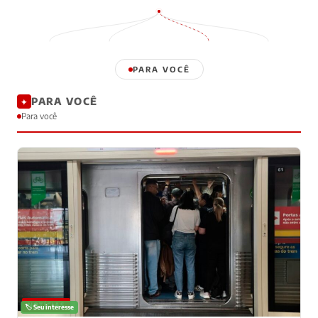
PARA VOCÊ
PARA VOCÊ
✦
Para você
NOTÍCIAS
🏷️ Seu interesse