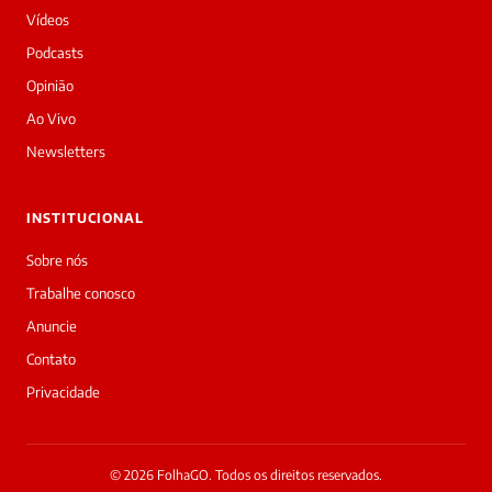
noite!
Vídeos
Sou
a
Podcasts
Laura,
Opinião
daqui
do
Ao Vivo
Diário
Newsletters
Prime.
O
jornalista
INSTITUCIONAL
Marcella
Mesquita
Sobre nós
Araújo
Trabalhe conosco
acabou
de
Anuncie
cobrir
Contato
essa
matéria
Privacidade
—
e
a
galera
© 2026 FolhaGO. Todos os direitos reservados.