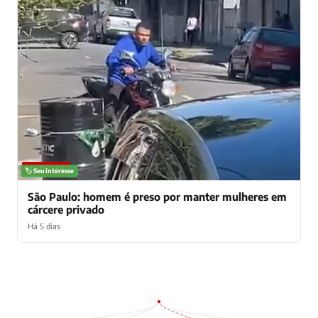
NOTÍCIAS
🏷️ Seu interesse
São Paulo: homem é preso por manter mulheres em
cárcere privado
Há 5 dias