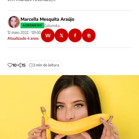
Marcella Mesquita Araújo
Colunista
AGRONEWS
12 maio 2022 · 12h30
W
𝕏
f
⎘
Atualizado 4 anos
10
15
3 min de leitura