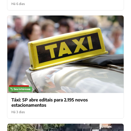
Há 6 dias
NOTÍCIAS
🏷️ Seu interesse
Táxi: SP abre editais para 2.195 novos
estacionamentos
Há 3 dias