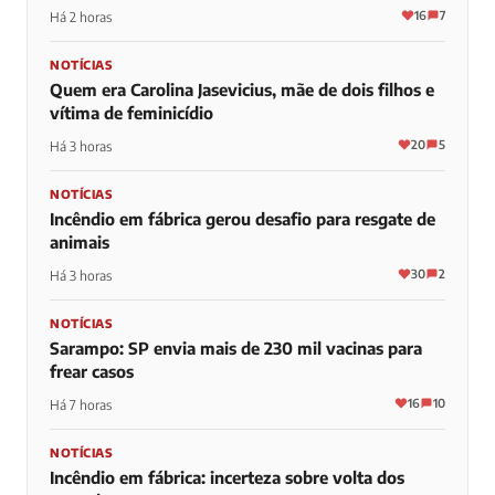
16
7
Há 2 horas
NOTÍCIAS
Quem era Carolina Jasevicius, mãe de dois filhos e
vítima de feminicídio
20
5
Há 3 horas
NOTÍCIAS
Incêndio em fábrica gerou desafio para resgate de
animais
30
2
Há 3 horas
NOTÍCIAS
Sarampo: SP envia mais de 230 mil vacinas para
frear casos
16
10
Há 7 horas
NOTÍCIAS
Incêndio em fábrica: incerteza sobre volta dos