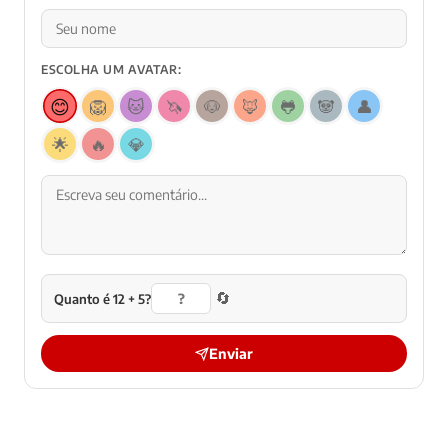
ESCOLHA UM AVATAR:
😊
🦁
🐱
🦄
🐶
🦊
🐸
🐼
👤
🌟
🔥
💎
🔄
Quanto é 12 + 5?
Enviar