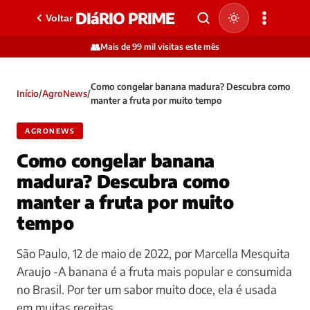
DIáRIO PRIME
Voltar
👥
Mais de 99 mil visitas este mês
Como congelar banana madura? Descubra como
Início
/
AgroNews
/
manter a fruta por muito tempo
AGRONEWS
Como congelar banana
madura? Descubra como
manter a fruta por muito
tempo
São Paulo, 12 de maio de 2022, por Marcella Mesquita
Araujo -A banana é a fruta mais popular e consumida
no Brasil. Por ter um sabor muito doce, ela é usada
em muitas receitas,…