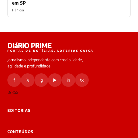
em SP
Há 1 dia
Laura
DIáRIO PRIME
online
PORTAL DE NOTÍCIAS, LOTERIAS CAIXA
Jornalismo independente com credibilidade,
HOJE
agilidade e profundidade.
🔒 As
nsagens
f
𝕏
ig
▶
in
tk
desta
onversa
são
RSS
rivadas
tre você
 Laura.
EDITORIAS
Laura
Oi!
👋
CONTEÚDOS
Boa