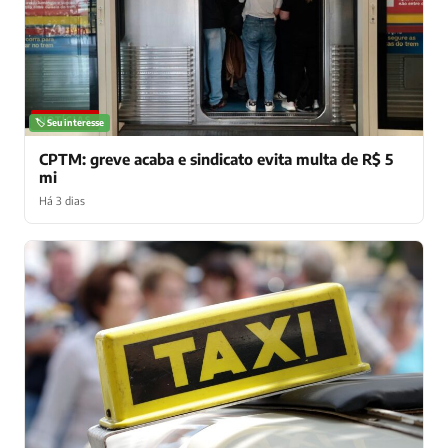
NOTÍCIAS
🏷️ Seu interesse
CPTM: greve acaba e sindicato evita multa de R$ 5
mi
Há 3 dias