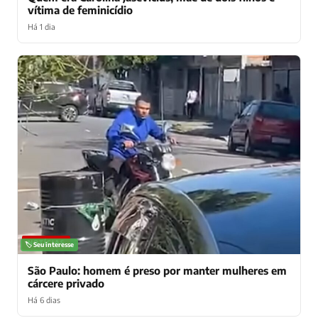
vítima de feminicídio
Há 1 dia
NOTÍCIAS
🏷️ Seu interesse
São Paulo: homem é preso por manter mulheres em
cárcere privado
Há 6 dias