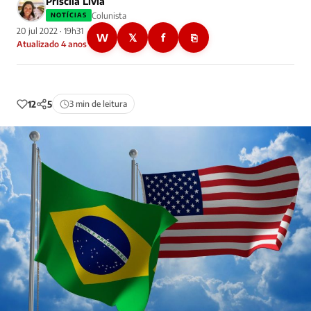
Priscila Livia
Colunista
NOTÍCIAS
20 jul 2022 · 19h31
W
𝕏
f
⎘
Atualizado 4 anos
12
5
3 min de leitura