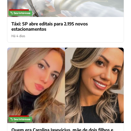
NOTÍCIAS
🏷️ Seu interesse
Táxi: SP abre editais para 2.195 novos
estacionamentos
Há 4 dias
NOTÍCIAS
🏷️ Seu interesse
Quem era Carolina Jasevicius, mãe de dois filhos e