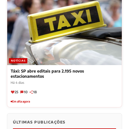
NOTÍCIAS
Táxi: SP abre editais para 2.195 novos
estacionamentos
Há 4 dias
25
10
18
Em alta agora
ÚLTIMAS PUBLICAÇÕES