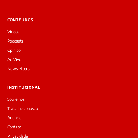
Laura
Oi!
👋
CONTEÚDOS
Boa
noite!
Vídeos
Sou
a
Podcasts
Laura,
Opinião
daqui
do
Ao Vivo
Diário
Newsletters
Prime.
O
jornalista
INSTITUCIONAL
Priscila
Livia
Sobre nós
acabou
Trabalhe conosco
de
cobrir
Anuncie
essa
Contato
matéria
—
Privacidade