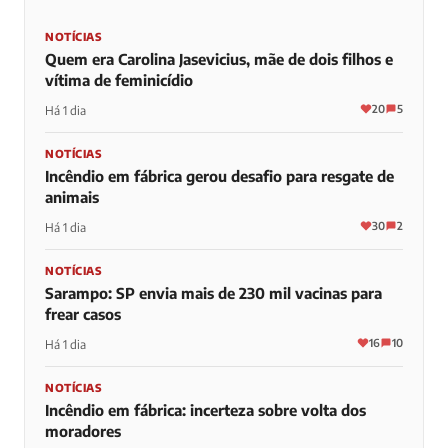
NOTÍCIAS
Quem era Carolina Jasevicius, mãe de dois filhos e
vítima de feminicídio
20
5
Há 1 dia
NOTÍCIAS
Incêndio em fábrica gerou desafio para resgate de
animais
30
2
Há 1 dia
NOTÍCIAS
Sarampo: SP envia mais de 230 mil vacinas para
frear casos
16
10
Há 1 dia
NOTÍCIAS
Incêndio em fábrica: incerteza sobre volta dos
moradores