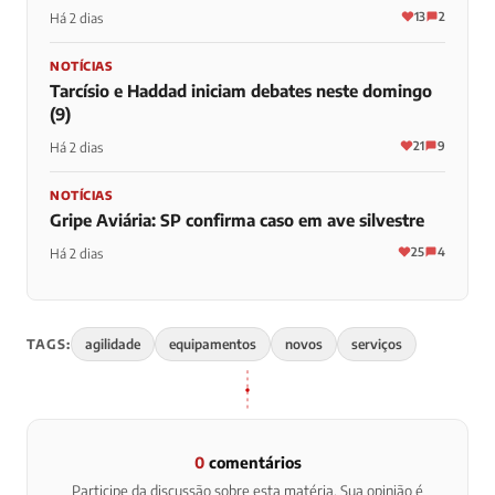
13
2
Há 2 dias
NOTÍCIAS
Tarcísio e Haddad iniciam debates neste domingo
(9)
21
9
Há 2 dias
NOTÍCIAS
Gripe Aviária: SP confirma caso em ave silvestre
25
4
Há 2 dias
TAGS:
agilidade
equipamentos
novos
serviços
0
comentários
Participe da discussão sobre esta matéria. Sua opinião é