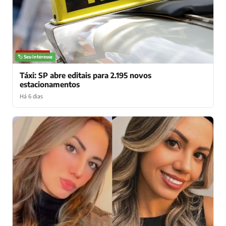
NOTÍCIAS
🏷️ Seu interesse
Táxi: SP abre editais para 2.195 novos
estacionamentos
Há 6 dias