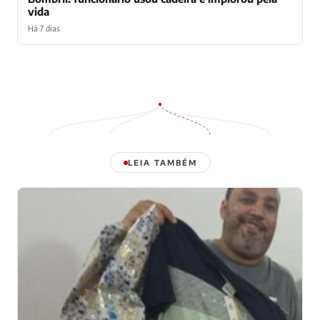
vida
Há 7 dias
LEIA TAMBÉM