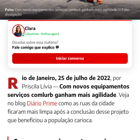
Foto:
Com novos equipamentos serviços comlurb ganham mais agilidade — Foto:
divulgação
Clara
Colunista · Online agora
Dúvidas sobre essa matéria?
Fale comigo que explico 💬
Iniciar conversa
Rio de Janeiro, 25 de julho de 2022
, por
Priscila Lívia —
Com novos equipamentos
serviços comlurb ganham mais agilidade
. Veja
no blog
Diário Prime
como as ruas da cidade
ficaram mais limpa após a conclusão desse projeto
que beneficiou a população carioca.