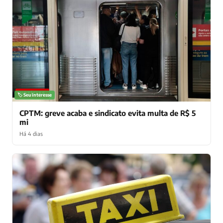
NOTÍCIAS
🏷️ Seu interesse
CPTM: greve acaba e sindicato evita multa de R$ 5
mi
Há 4 dias