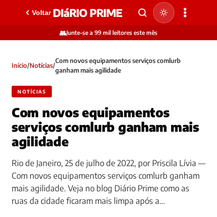
DIáRIO PRIME
Voltar
👥
Junte-se a 99 mil leitores este mês
Com novos equipamentos serviços comlurb
Início
/
Notícias
/
ganham mais agilidade
NOTÍCIAS
Com novos equipamentos
serviços comlurb ganham mais
agilidade
Rio de Janeiro, 25 de julho de 2022, por Priscila Lívia —
Com novos equipamentos serviços comlurb ganham
mais agilidade. Veja no blog Diário Prime como as
ruas da cidade ficaram mais limpa após a…