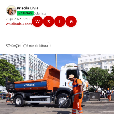
Priscila Livia
Colunista
NOTÍCIAS
26 jul 2022 · 17h00
W
𝕏
f
⎘
Atualizado 4 anos
10
11
3 min de leitura