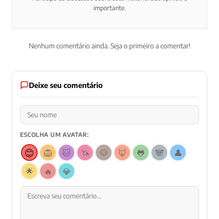
importante.
Nenhum comentário ainda. Seja o primeiro a comentar!
Deixe seu comentário
ESCOLHA UM AVATAR:
😊
🦁
🐱
🦄
🐶
🦊
🐸
🐼
👤
🌟
🔥
💎