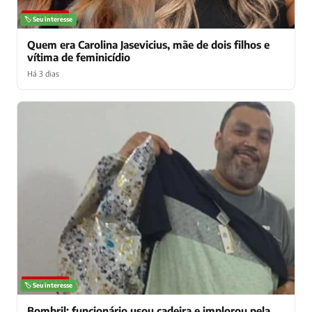
NOTÍCIAS
🏷️ Seu interesse
Quem era Carolina Jasevicius, mãe de dois filhos e
vítima de feminicídio
Há 3 dias
NOTÍCIAS
🏷️ Seu interesse
Bombril: funcionário usou cadeira e implorou pela