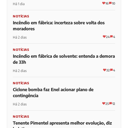
16
10
Há 1 dia
NOTÍCIAS
Incêndio em fábrica: incerteza sobre volta dos
moradores
24
4
Há 2 dias
NOTÍCIAS
Incêndio em fábrica de solvente: entenda a demora
de 33h
32
4
Há 2 dias
NOTÍCIAS
Ciclone bomba faz Enel acionar plano de
contingência
25
12
Há 2 dias
NOTÍCIAS
Tenente Pimentel apresenta melhor evolução, diz