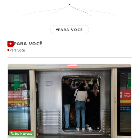
PARA VOCÊ
PARA VOCÊ
✦
Para você
NOTÍCIAS
🏷️ Seu interesse