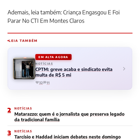
Ademais, leia também: Criança Engasgou E Foi
Parar No CTI Em Montes Claros
LEIA TAMBÉM
EM ALTA AGORA
NOTÍCIAS
CPTM: greve acaba e sindicato evita
multa de R$ 5 mi
32
11
2
NOTÍCIAS
Matarazzo: quem é o jornalista que preserva legado
da tradicional família
3
NOTÍCIAS
Tarcísio e Haddad iniciam debates neste domingo