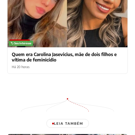
NOTÍCIAS
🏷️ Seu interesse
Quem era Carolina Jasevicius, mãe de dois filhos e
vítima de feminicídio
Há 20 horas
LEIA TAMBÉM