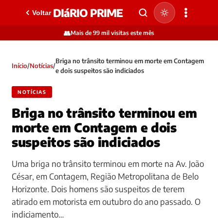
DIáRIO PRIME
Voltar
👥
Mais de 99 mil visitas este mês
Briga no trânsito terminou em morte em Contagem
Início
/
Notícias
/
e dois suspeitos são indiciados
NOTÍCIAS
Briga no trânsito terminou em
morte em Contagem e dois
suspeitos são indiciados
Uma briga no trânsito terminou em morte na Av. João
César, em Contagem, Região Metropolitana de Belo
Horizonte. Dois homens são suspeitos de terem
atirado em motorista em outubro do ano passado. O
indiciamento…