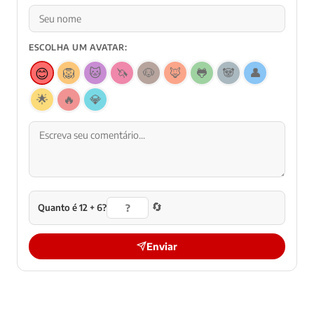
ESCOLHA UM AVATAR:
😊
🦁
🐱
🦄
🐶
🦊
🐸
🐼
👤
🌟
🔥
💎
🔄
Quanto é 12 + 6?
Enviar