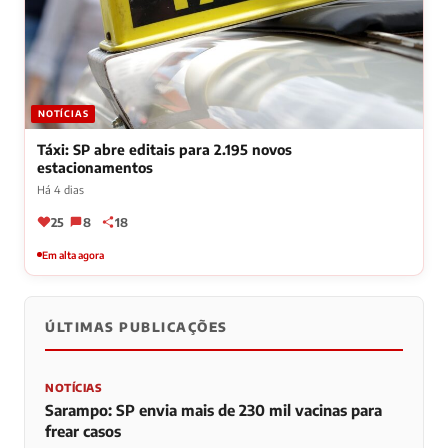
NOTÍCIAS
Táxi: SP abre editais para 2.195 novos
estacionamentos
Há 4 dias
25
8
18
Em alta agora
ÚLTIMAS PUBLICAÇÕES
NOTÍCIAS
Sarampo: SP envia mais de 230 mil vacinas para
frear casos