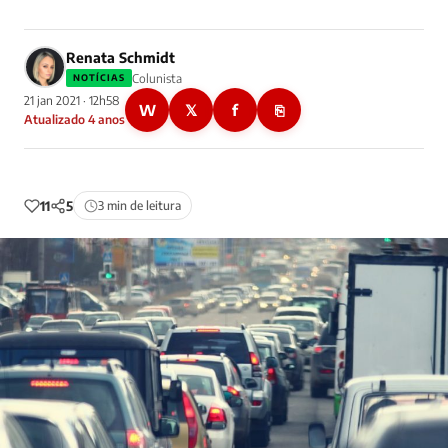
Renata Schmidt
Colunista
NOTÍCIAS
21 jan 2021 · 12h58
W
𝕏
f
⎘
Atualizado 4 anos
11
5
3 min de leitura