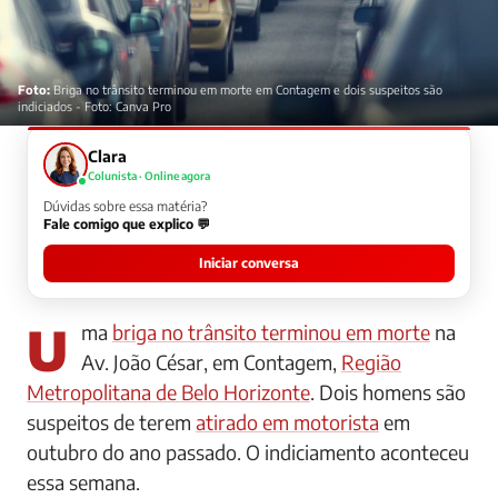
Foto:
Briga no trânsito terminou em morte em Contagem e dois suspeitos são
indiciados - Foto: Canva Pro
Clara
Colunista · Online agora
Dúvidas sobre essa matéria?
Fale comigo que explico 💬
Iniciar conversa
Uma
briga no trânsito terminou em morte
na
Av. João César, em Contagem,
Região
Metropolitana de Belo Horizonte
. Dois homens são
suspeitos de terem
atirado em motorista
em
outubro do ano passado. O indiciamento aconteceu
essa semana.