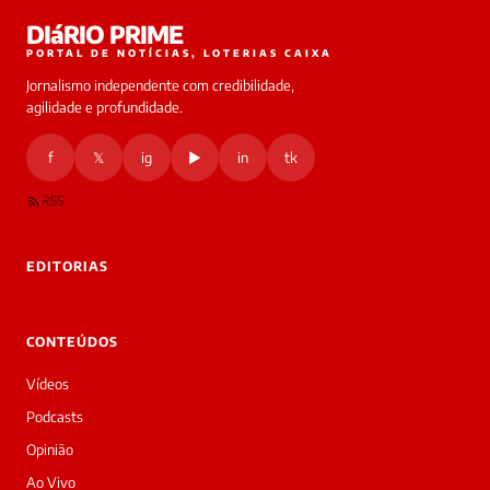
Laura
DIáRIO PRIME
online
PORTAL DE NOTÍCIAS, LOTERIAS CAIXA
Jornalismo independente com credibilidade,
HOJE
agilidade e profundidade.
🔒 As
nsagens
f
𝕏
ig
▶
in
tk
desta
onversa
são
RSS
rivadas
tre você
 Laura.
EDITORIAS
Laura
Oi!
👋
CONTEÚDOS
Boa
tarde!
Vídeos
Sou
a
Podcasts
Laura,
Opinião
daqui
do
Ao Vivo