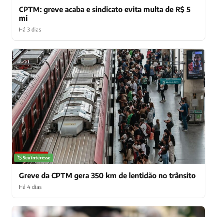
CPTM: greve acaba e sindicato evita multa de R$ 5
mi
Há 3 dias
NOTÍCIAS
🏷️ Seu interesse
Greve da CPTM gera 350 km de lentidão no trânsito
Há 4 dias