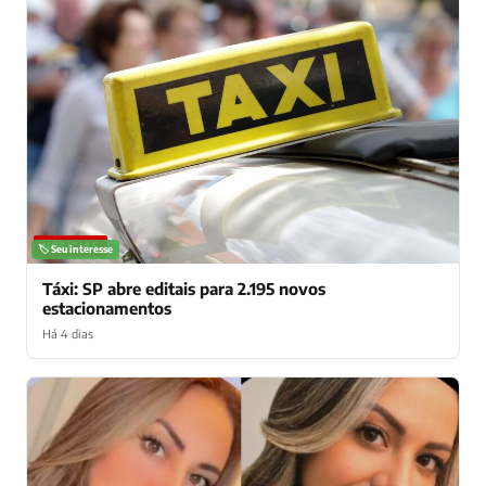
NOTÍCIAS
🏷️ Seu interesse
Táxi: SP abre editais para 2.195 novos
estacionamentos
Há 4 dias