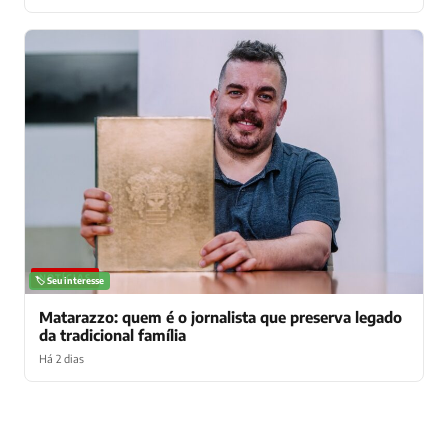
NOTÍCIAS
🏷️ Seu interesse
Matarazzo: quem é o jornalista que preserva legado
da tradicional família
Há 2 dias