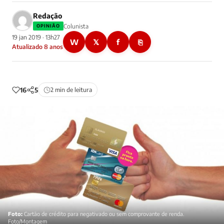
Redação
Colunista
OPINIÃO
19 jan 2019 · 13h27
W
𝕏
f
⎘
Atualizado 8 anos
16
5
2 min de leitura
Foto:
Cartão de crédito para negativado ou sem comprovante de renda.
Foto/Montagem