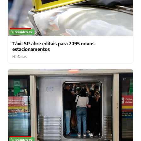
NOTÍCIAS
🏷️ Seu interesse
Táxi: SP abre editais para 2.195 novos
estacionamentos
Há 6 dias
NOTÍCIAS
🏷️ Seu interesse