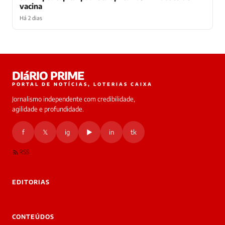
vacina
Há 2 dias
Laura
DIáRIO PRIME
online
PORTAL DE NOTÍCIAS, LOTERIAS CAIXA
Jornalismo independente com credibilidade,
HOJE
agilidade e profundidade.
🔒 As
nsagens
f
𝕏
ig
▶
in
tk
desta
onversa
são
RSS
rivadas
tre você
 Laura.
EDITORIAS
Laura
Oi!
👋
CONTEÚDOS
Boa