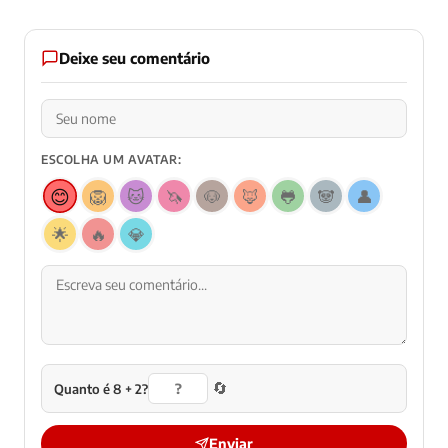
Deixe seu comentário
ESCOLHA UM AVATAR:
😊
🦁
🐱
🦄
🐶
🦊
🐸
🐼
👤
🌟
🔥
💎
🔄
Quanto é 8 + 2?
Enviar