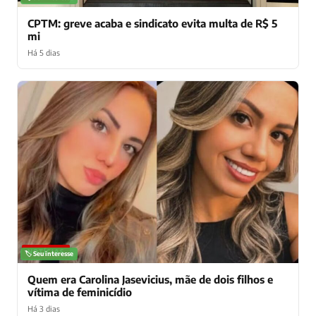
CPTM: greve acaba e sindicato evita multa de R$ 5
mi
Há 5 dias
NOTÍCIAS
🏷️ Seu interesse
Quem era Carolina Jasevicius, mãe de dois filhos e
vítima de feminicídio
Há 3 dias