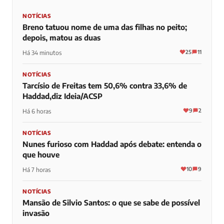
NOTÍCIAS
Breno tatuou nome de uma das filhas no peito;
depois, matou as duas
25
11
Há 34 minutos
NOTÍCIAS
Tarcísio de Freitas tem 50,6% contra 33,6% de
Haddad,diz Ideia/ACSP
9
2
Há 6 horas
NOTÍCIAS
Nunes furioso com Haddad após debate: entenda o
que houve
10
9
Há 7 horas
NOTÍCIAS
Mansão de Silvio Santos: o que se sabe de possível
invasão