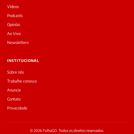
tarde!
Vídeos
Sou
a
Podcasts
Laura,
Opinião
daqui
do
Ao Vivo
Diário
Newsletters
Prime.
O
jornalista
INSTITUCIONAL
Redação
acabou
Sobre nós
de
Trabalhe conosco
cobrir
essa
Anuncie
matéria
Contato
—
e
Privacidade
a
galera
já
interagiu
© 2026 FolhaGO. Todos os direitos reservados.