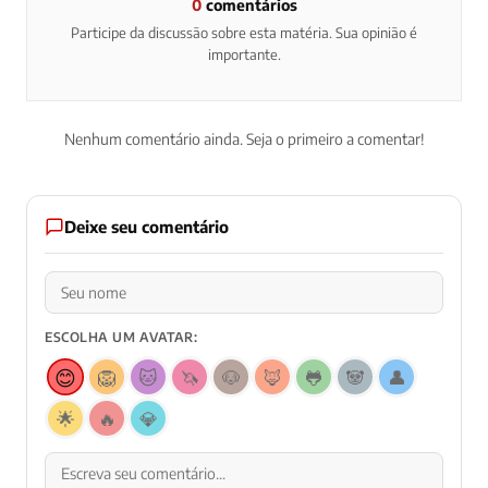
0
comentários
Participe da discussão sobre esta matéria. Sua opinião é
importante.
Nenhum comentário ainda. Seja o primeiro a comentar!
Deixe seu comentário
ESCOLHA UM AVATAR:
😊
🦁
🐱
🦄
🐶
🦊
🐸
🐼
👤
🌟
🔥
💎