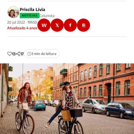
Priscila Livia
Colunista
NOTÍCIAS
20 jul 2022 · 19h50
W
𝕏
f
⎘
Atualizado 4 anos
13
17
3 min de leitura