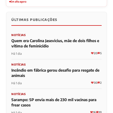
Em alta agora
ÚLTIMAS PUBLICAÇÕES
NOTÍCIAS
Quem era Carolina Jasevicius, mãe de dois filhos e
vítima de feminicídio
20
5
Há 1 dia
NOTÍCIAS
Incêndio em fábrica gerou desafio para resgate de
animais
30
2
Há 1 dia
NOTÍCIAS
Sarampo: SP envia mais de 230 mil vacinas para
frear casos
16
10
Há 1 dia