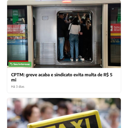
NOTÍCIAS
🏷️ Seu interesse
CPTM: greve acaba e sindicato evita multa de R$ 5
mi
Há 3 dias