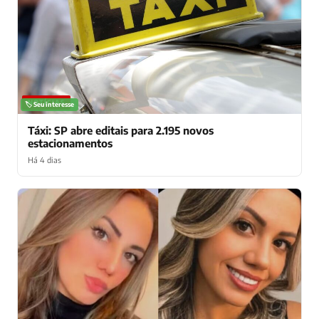
NOTÍCIAS
🏷️ Seu interesse
Táxi: SP abre editais para 2.195 novos
estacionamentos
Há 4 dias