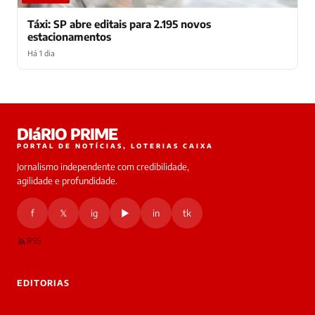
Táxi: SP abre editais para 2.195 novos
estacionamentos
Há 1 dia
Laura
DIáRIO PRIME
online
PORTAL DE NOTÍCIAS, LOTERIAS CAIXA
Jornalismo independente com credibilidade,
HOJE
agilidade e profundidade.
🔒 As
nsagens
f
𝕏
ig
▶
in
tk
desta
onversa
são
RSS
rivadas
tre você
 Laura.
EDITORIAS
Laura
Oi!