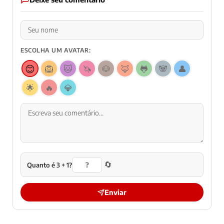
ESCOLHA UM AVATAR:
😊
🦁
🐱
🦄
🐶
🦊
🐸
🐼
👤
🌟
🔥
💎
🔄
Quanto é 3 + 1?
Enviar