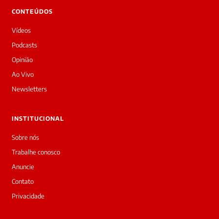
👋
CONTEÚDOS
Boa
noite!
Vídeos
Sou
a
Podcasts
Laura,
Opinião
daqui
do
Ao Vivo
Diário
Newsletters
Prime.
O
jornalista
INSTITUCIONAL
Mary
silva
Sobre nós
acabou
Trabalhe conosco
de
cobrir
Anuncie
essa
Contato
matéria
—
Privacidade
e
a