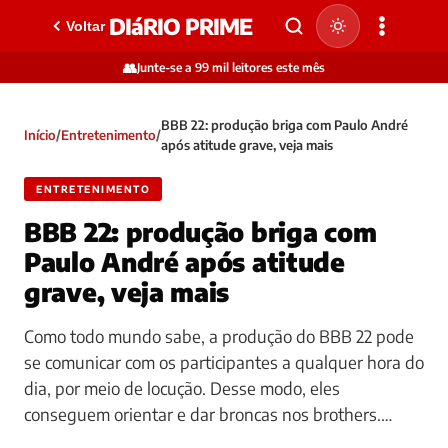
DIáRIO PRIME
Voltar
👥
Junte-se a 99 mil leitores este mês
BBB 22: produção briga com Paulo André
Início
/
Entretenimento
/
após atitude grave, veja mais
ENTRETENIMENTO
BBB 22: produção briga com
Paulo André após atitude
grave, veja mais
Como todo mundo sabe, a produção do BBB 22 pode
se comunicar com os participantes a qualquer hora do
dia, por meio de locução. Desse modo, eles
conseguem orientar e dar broncas nos brothers.…