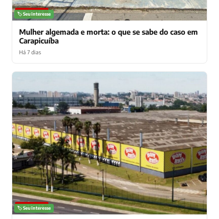
NOTÍCIAS
🏷️ Seu interesse
Mulher algemada e morta: o que se sabe do caso em
Carapicuíba
Há 7 dias
NOTÍCIAS
🏷️ Seu interesse