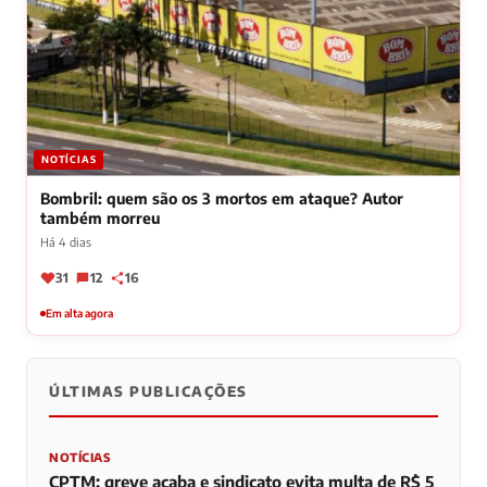
NOTÍCIAS
Bombril: quem são os 3 mortos em ataque? Autor
também morreu
Há 4 dias
31
12
16
Em alta agora
ÚLTIMAS PUBLICAÇÕES
NOTÍCIAS
CPTM: greve acaba e sindicato evita multa de R$ 5