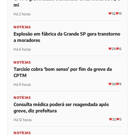
mi
32
11
Há 2 horas
NOTÍCIAS
Explosão em fábrica da Grande SP gera transtorno
a moradores
29
6
Há 6 horas
NOTÍCIAS
Tarcisio cobra ‘bom senso’ por fim da greve da
CPTM
30
9
Há 9 horas
NOTÍCIAS
Consulta médica poderá ser reagendada após
greve, diz prefeitura
22
5
Há 12 horas
NOTÍCIAS