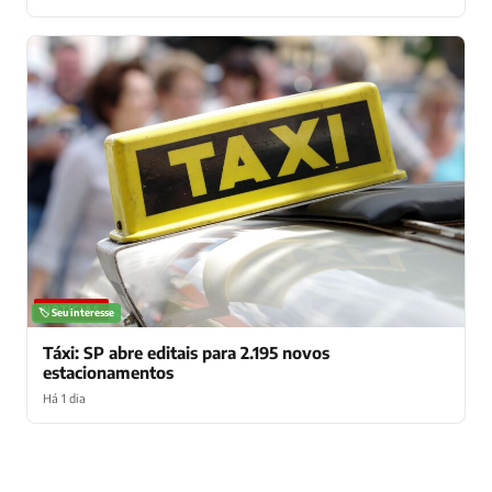
NOTÍCIAS
🏷️ Seu interesse
Táxi: SP abre editais para 2.195 novos
estacionamentos
Há 1 dia