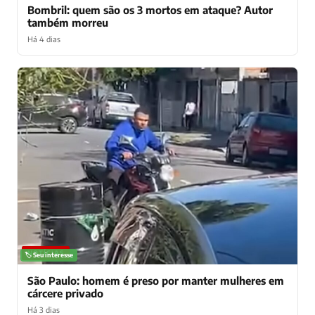
Bombril: quem são os 3 mortos em ataque? Autor
também morreu
Há 4 dias
NOTÍCIAS
🏷️ Seu interesse
São Paulo: homem é preso por manter mulheres em
cárcere privado
Há 3 dias