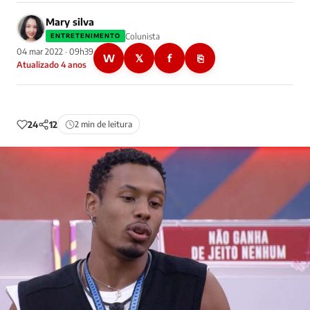
Mary silva
Colunista
ENTRETENIMENTO
04 mar 2022 · 09h39
W
𝕏
f
⎘
Atualizado 4 anos
24
12
2 min de leitura