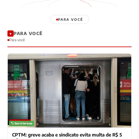
PARA VOCÊ
PARA VOCÊ
✦
Para você
NOTÍCIAS
🏷️ Seu interesse
CPTM: greve acaba e sindicato evita multa de R$ 5