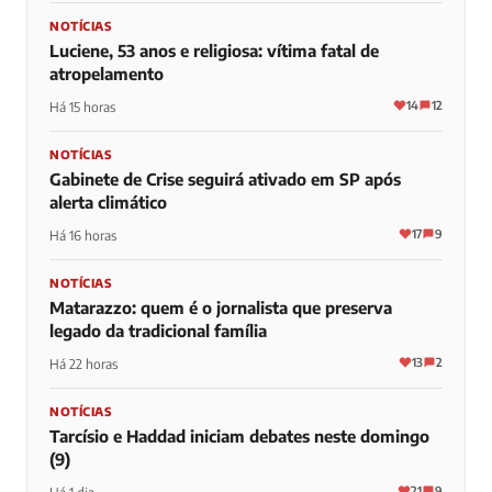
NOTÍCIAS
Luciene, 53 anos e religiosa: vítima fatal de
atropelamento
14
12
Há 15 horas
NOTÍCIAS
Gabinete de Crise seguirá ativado em SP após
alerta climático
17
9
Há 16 horas
NOTÍCIAS
Matarazzo: quem é o jornalista que preserva
legado da tradicional família
13
2
Há 22 horas
NOTÍCIAS
Tarcísio e Haddad iniciam debates neste domingo
(9)
21
9