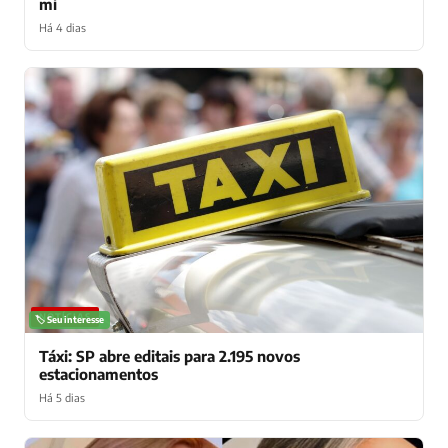
mi
Há 4 dias
NOTÍCIAS
🏷️ Seu interesse
Táxi: SP abre editais para 2.195 novos
estacionamentos
Há 5 dias