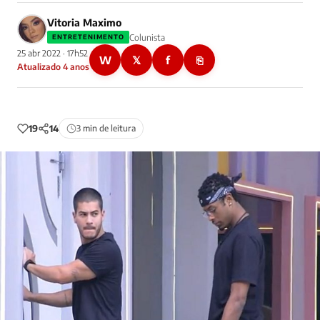
Vitoria Maximo
Colunista
ENTRETENIMENTO
25 abr 2022 · 17h52
W
𝕏
f
⎘
Atualizado 4 anos
19
14
3 min de leitura