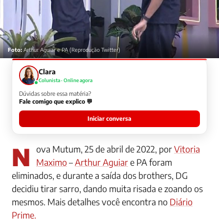
Foto:
Arthur Aguiar e PA (Reprodução Twitter)
Clara
Colunista · Online agora
Dúvidas sobre essa matéria?
Fale comigo que explico 💬
Iniciar conversa
Nova Mutum, 25 de abril de 2022, por
Vitoria
Maximo
–
Arthur Aguiar
e PA foram
eliminados, e durante a saída dos brothers, DG
decidiu tirar sarro, dando muita risada e zoando os
mesmos. Mais detalhes você encontra no
Diário
Prime.