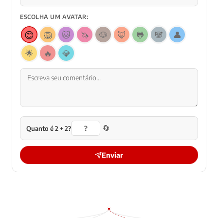
ESCOLHA UM AVATAR:
😊
🦁
🐱
🦄
🐶
🦊
🐸
🐼
👤
🌟
🔥
💎
🔄
Quanto é 2 + 2?
Enviar