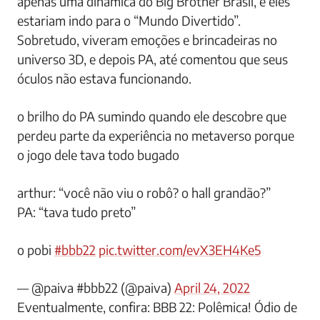
apenas uma dinâmica do Big Brother Brasil, e eles
estariam indo para o “Mundo Divertido”.
Sobretudo, viveram emoções e brincadeiras no
universo 3D, e depois PA, até comentou que seus
óculos não estava funcionando.
o brilho do PA sumindo quando ele descobre que
perdeu parte da experiência no metaverso porque
o jogo dele tava todo bugado
arthur: “você não viu o robô? o hall grandão?”
PA: “tava tudo preto”
o pobi
#bbb22
pic.twitter.com/evX3EH4Ke5
— @paiva #bbb22 (@paiva)
April 24, 2022
Eventualmente, confira: BBB 22: Polêmica! Ódio de