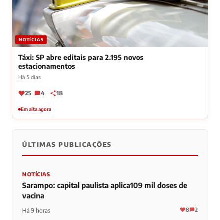
NOTÍCIAS
Táxi: SP abre editais para 2.195 novos
estacionamentos
Há 5 dias
25
4
18
Em alta agora
ÚLTIMAS PUBLICAÇÕES
NOTÍCIAS
Sarampo: capital paulista aplica109 mil doses de
vacina
8
2
Há 9 horas