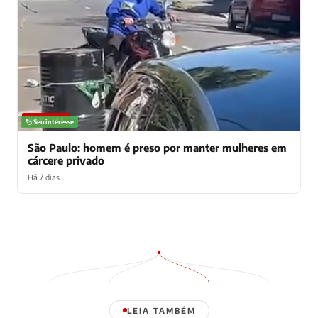
NOTÍCIAS
🏷️ Seu interesse
São Paulo: homem é preso por manter mulheres em
cárcere privado
Há 7 dias
LEIA TAMBÉM