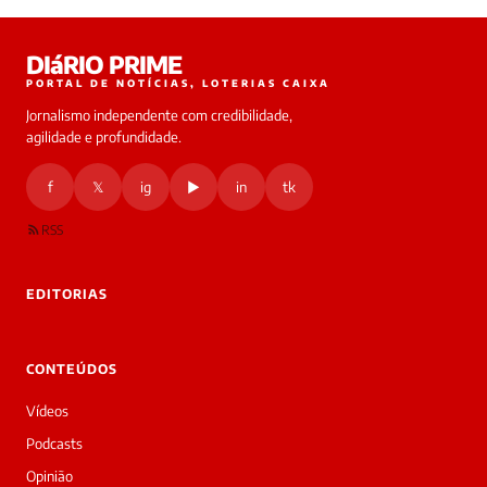
Laura
DIáRIO PRIME
online
PORTAL DE NOTÍCIAS, LOTERIAS CAIXA
Jornalismo independente com credibilidade,
HOJE
agilidade e profundidade.
🔒 As
nsagens
f
𝕏
ig
▶
in
tk
desta
onversa
são
RSS
rivadas
tre você
 Laura.
EDITORIAS
Laura
Oi!
👋
CONTEÚDOS
Bom
dia!
Vídeos
Sou
a
Podcasts
Laura,
Opinião