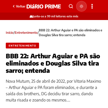
DIáRIO PRIME
Voltar
👥
Junte-se a 99 mil leitores este mês
BBB 22: Arthur Aguiar e PA são eliminados e
Início
/
Entretenimento
/
Douglas Silva tira sarro; entenda
ENTRETENIMENTO
BBB 22: Arthur Aguiar e PA são
eliminados e Douglas Silva tira
sarro; entenda
Nova Mutum, 25 de abril de 2022, por Vitoria Maximo
– Arthur Aguiar e PA foram eliminados, e durante a
saída dos brothers, DG decidiu tirar sarro, dando
muita risada e zoando os mesmos.…