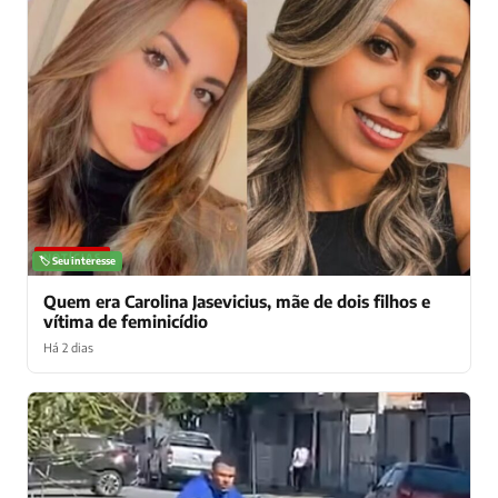
NOTÍCIAS
🏷️ Seu interesse
Quem era Carolina Jasevicius, mãe de dois filhos e
vítima de feminicídio
Há 2 dias