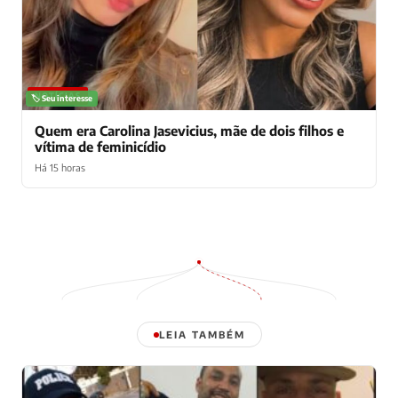
NOTÍCIAS
🏷️ Seu interesse
Quem era Carolina Jasevicius, mãe de dois filhos e
vítima de feminicídio
Há 15 horas
LEIA TAMBÉM