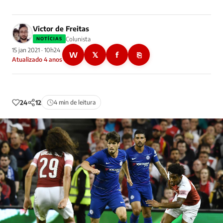
Victor de Freitas
Colunista
NOTÍCIAS
15 jan 2021 · 10h24
W
𝕏
f
⎘
Atualizado 4 anos
24
12
4 min de leitura