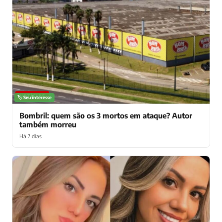
NOTÍCIAS
🏷️ Seu interesse
Bombril: quem são os 3 mortos em ataque? Autor
também morreu
Há 7 dias