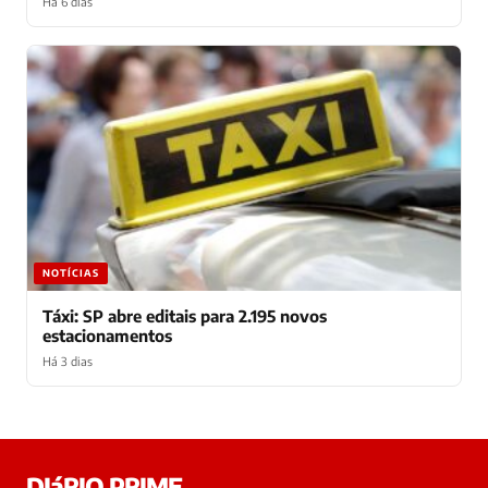
Há 6 dias
NOTÍCIAS
Táxi: SP abre editais para 2.195 novos
estacionamentos
Há 3 dias
Laura
DIáRIO PRIME
online