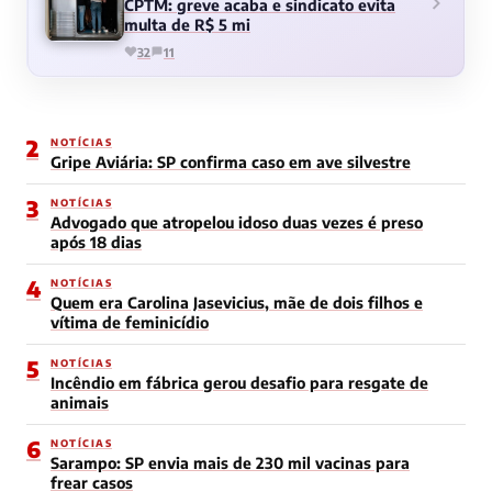
CPTM: greve acaba e sindicato evita
multa de R$ 5 mi
32
11
2
NOTÍCIAS
Gripe Aviária: SP confirma caso em ave silvestre
3
NOTÍCIAS
Advogado que atropelou idoso duas vezes é preso
após 18 dias
4
NOTÍCIAS
Quem era Carolina Jasevicius, mãe de dois filhos e
vítima de feminicídio
5
NOTÍCIAS
Incêndio em fábrica gerou desafio para resgate de
animais
6
NOTÍCIAS
Sarampo: SP envia mais de 230 mil vacinas para
frear casos