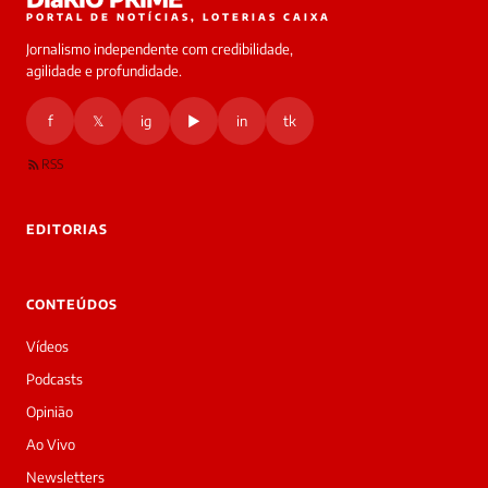
PORTAL DE NOTÍCIAS, LOTERIAS CAIXA
Jornalismo independente com credibilidade,
HOJE
agilidade e profundidade.
🔒 As
nsagens
f
𝕏
ig
▶
in
tk
desta
onversa
são
RSS
rivadas
tre você
 Laura.
EDITORIAS
Laura
Oi!
👋
CONTEÚDOS
Boa
noite!
Vídeos
Sou
a
Podcasts
Laura,
Opinião
daqui
do
Ao Vivo
Diário
Newsletters
Prime.