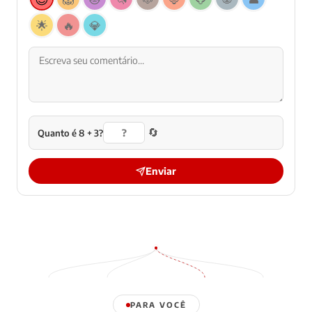
🌟
🔥
💎
🔄
Quanto é 8 + 3?
Enviar
PARA VOCÊ