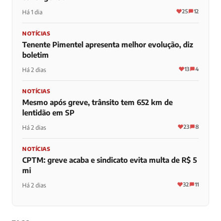
25
12
Há 1 dia
NOTÍCIAS
Tenente Pimentel apresenta melhor evolução, diz
boletim
13
4
Há 2 dias
NOTÍCIAS
Mesmo após greve, trânsito tem 652 km de
lentidão em SP
23
8
Há 2 dias
NOTÍCIAS
CPTM: greve acaba e sindicato evita multa de R$ 5
mi
32
11
Há 2 dias