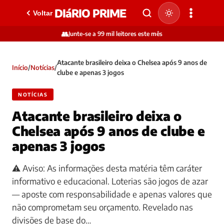
DIáRIO PRIME
Voltar
👥
Junte-se a 99 mil leitores este mês
Atacante brasileiro deixa o Chelsea após 9 anos de
Início
/
Notícias
/
clube e apenas 3 jogos
NOTÍCIAS
Atacante brasileiro deixa o
Chelsea após 9 anos de clube e
apenas 3 jogos
⚠️ Aviso: As informações desta matéria têm caráter
informativo e educacional. Loterias são jogos de azar
— aposte com responsabilidade e apenas valores que
não comprometam seu orçamento. Revelado nas
divisões de base do…