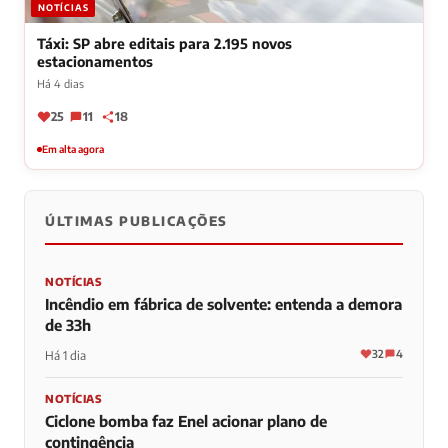
NOTÍCIAS
Táxi: SP abre editais para 2.195 novos
estacionamentos
Há 4 dias
25
11
18
Em alta agora
ÚLTIMAS PUBLICAÇÕES
NOTÍCIAS
Incêndio em fábrica de solvente: entenda a demora
de 33h
32
4
Há 1 dia
NOTÍCIAS
Ciclone bomba faz Enel acionar plano de
contingência