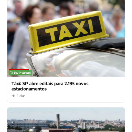
NOTÍCIAS
🏷️ Seu interesse
Táxi: SP abre editais para 2.195 novos
estacionamentos
Há 4 dias