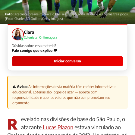
Foto:
Atacante brasileiro deixa o Chelsea após 9 anos de clube e apenas três jogos
(Foto: Charles McQuillan/Getty Images)
Clara
Colunista · Online agora
Dúvidas sobre essa matéria?
Fale comigo que explico 💬
Iniciar conversa
⚠️ Aviso:
As informações desta matéria têm caráter informativo e
educacional. Loterias são jogos de azar — aposte com
responsabilidade e apenas valores que não comprometam seu
orçamento.
Revelado nas divisões de base do São Paulo, o
atacante
Lucas Piazón
estava vinculado ao