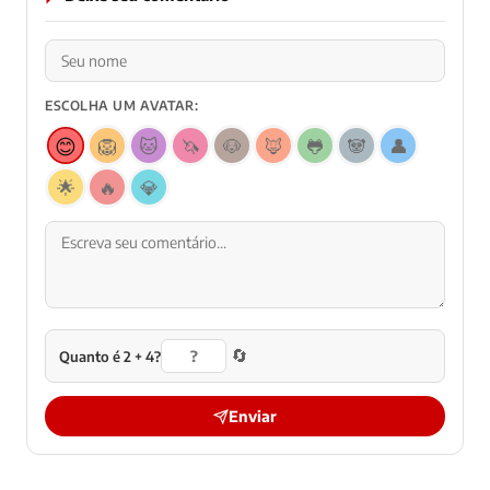
ESCOLHA UM AVATAR:
😊
🦁
🐱
🦄
🐶
🦊
🐸
🐼
👤
🌟
🔥
💎
🔄
Quanto é 2 + 4?
Enviar