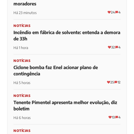
moradores
24
4
Há 23 minutos
NOTÍCIAS
Incêndio em fábrica de solvente: entenda a demora
de 33h
32
4
Há 1 hora
NOTÍCIAS
Ciclone bomba faz Enel acionar plano de
contingência
25
12
Há 5 horas
NOTÍCIAS
Tenente Pimentel apresenta melhor evolução, diz
boletim
13
4
Há 6 horas
NOTÍCIAS