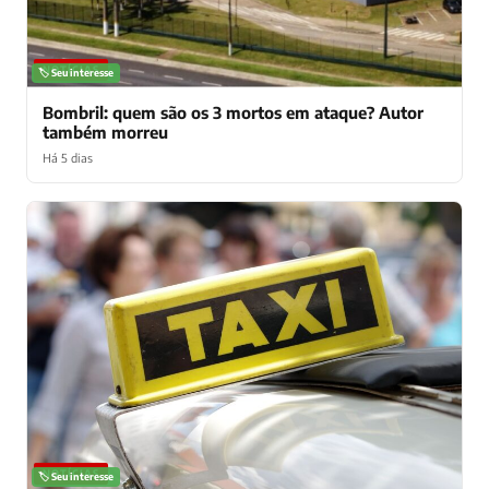
NOTÍCIAS
🏷️ Seu interesse
Bombril: quem são os 3 mortos em ataque? Autor
também morreu
Há 5 dias
NOTÍCIAS
🏷️ Seu interesse