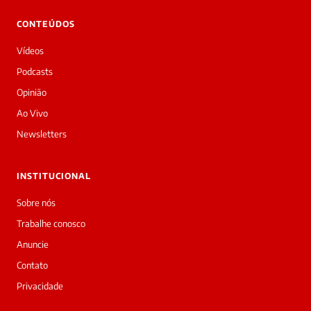
Oi!
👋
CONTEÚDOS
Boa
tarde!
Vídeos
Sou
a
Podcasts
Laura,
Opinião
daqui
do
Ao Vivo
Diário
Newsletters
Prime.
O
jornalista
INSTITUCIONAL
Mary
silva
Sobre nós
acabou
Trabalhe conosco
de
cobrir
Anuncie
essa
Contato
matéria
—
Privacidade
e
a