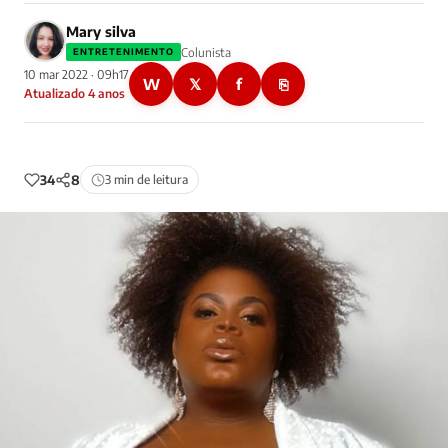
Mary silva
Colunista
ENTRETENIMENTO
10 mar 2022 · 09h17
W
𝕏
f
⎘
Atualizado 4 anos
34
8
3 min de leitura