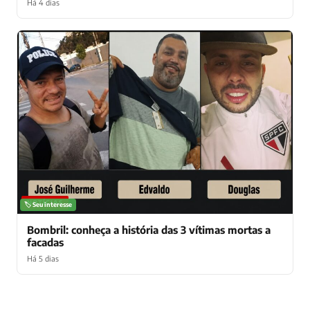
Há 4 dias
NOTÍCIAS
🏷️ Seu interesse
Bombril: conheça a história das 3 vítimas mortas a
facadas
Há 5 dias