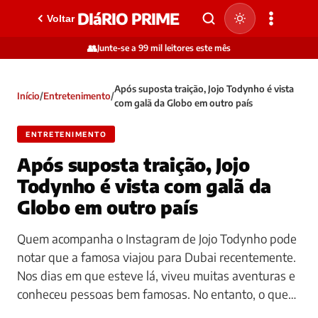
DIáRIO PRIME
Voltar
👥
Junte-se a 99 mil leitores este mês
Após suposta traição, Jojo Todynho é vista
Início
/
Entretenimento
/
com galã da Globo em outro país
ENTRETENIMENTO
Após suposta traição, Jojo
Todynho é vista com galã da
Globo em outro país
Quem acompanha o Instagram de Jojo Todynho pode
notar que a famosa viajou para Dubai recentemente.
Nos dias em que esteve lá, viveu muitas aventuras e
conheceu pessoas bem famosas. No entanto, o que…