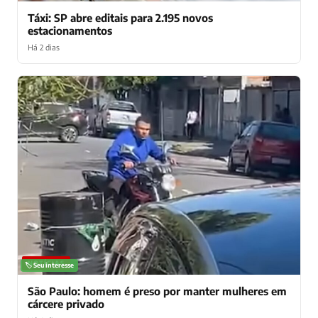
Táxi: SP abre editais para 2.195 novos
estacionamentos
Há 2 dias
NOTÍCIAS
🏷️ Seu interesse
São Paulo: homem é preso por manter mulheres em
cárcere privado