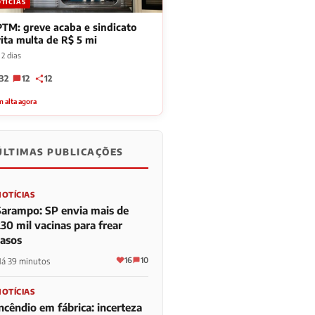
TÍCIAS
TM: greve acaba e sindicato
ita multa de R$ 5 mi
2 dias
32
12
12
 alta agora
ÚLTIMAS PUBLICAÇÕES
NOTÍCIAS
Sarampo: SP envia mais de
30 mil vacinas para frear
casos
16
10
á 39 minutos
NOTÍCIAS
ncêndio em fábrica: incerteza