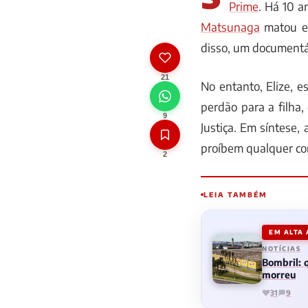
Prime
. Há 10 a
Matsunaga
matou e 
disso, um documentár
21
No entanto, Elize, 
perdão para a filha
9
Justiça. Em síntese
proíbem qualquer co
2
LEIA TAMBÉM
EM ALTA
NOTÍCIAS
Bombril:
morreu
31
9