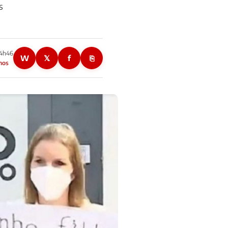
s
14h46
W
𝕏
f
⎘
nos