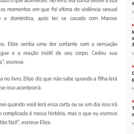
udo o que aconteceu. No livro, ela conta desde a sua
 os momentos em que foi vítima de violência sexual
H
e e doméstica, após ter se casado com Marcos
a, Elize sentia uma dor cortante com a sensação
gue e a reação inútil de seu corpo. Cedeu sua
H
a”, escreve.
 no livro, Elize diz que não sabe quando a filha lerá
se isso acontecerá.
H
ei quando você lerá essa carta ou se um dia isso irá
o complicada é nossa história, mas o que eu escrevo
ão fácil”, escreve Elize.
H