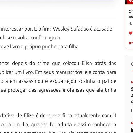
NO
CP
ev
Há 
 interessar por: É o fim? Wesley Safadão é acusado
eb se revolta; confira agora
Em
eve livro a próprio punho para filha
anos depois do crime que colocou Elisa atrás das
ublicar um livro. Em seus manuscritos, ela conta para
oca em assassinou e esquartejou sozinha o pai de
a se proteger das agressões e ofensas que ele tinha
2
H
tativa de Elize é de que a filha, atualmente com 11
a obra um dia, quando for adulta e assim conhecer a
I