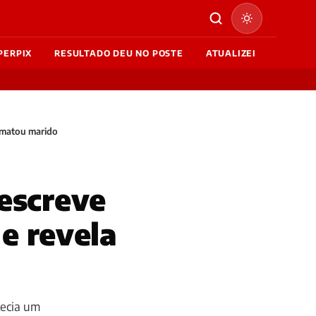
PERPIX
RESULTADO DEU NO POSTE
ATUALIZEI
e matou marido
escreve
 e revela
tecia um