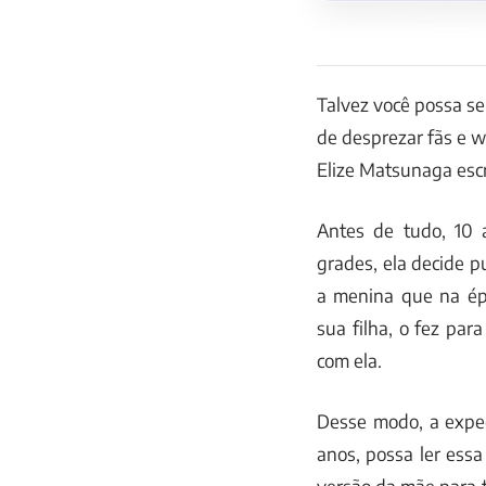
Talvez você possa se
de desprezar fãs e w
Elize Matsunaga escr
Antes de tudo, 10 
grades, ela decide p
a menina que na ép
sua filha, o fez par
com ela.
Desse modo, a expec
anos, possa ler ess