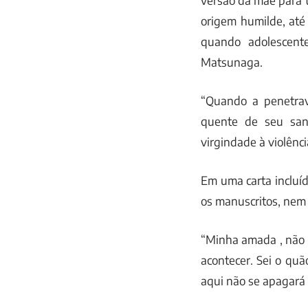
versão da mãe para t
origem humilde, até
quando adolescent
Matsunaga.
“Quando a penetrav
quente de seu san
virgindade à violênci
Em uma carta incluída
os manuscritos, nem 
“Minha amada , não s
acontecer. Sei o quã
aqui não se apagará t