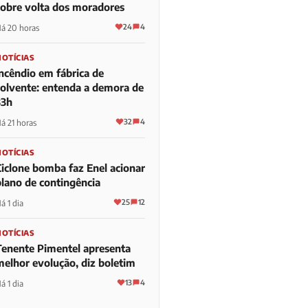
sobre volta dos moradores
24
4
á 20 horas
NOTÍCIAS
Incêndio em fábrica de
solvente: entenda a demora de
33h
32
4
á 21 horas
NOTÍCIAS
Ciclone bomba faz Enel acionar
plano de contingência
25
12
á 1 dia
NOTÍCIAS
Tenente Pimentel apresenta
melhor evolução, diz boletim
13
4
á 1 dia