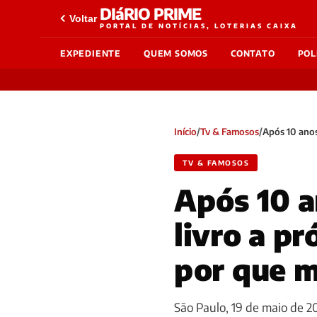
DIáRIO PRIME
Voltar
PORTAL DE NOTÍCIAS, LOTERIAS CAIXA
EXPEDIENTE
QUEM SOMOS
CONTATO
POL
Início
/
Tv & Famosos
/
Após 10 anos
TV & FAMOSOS
Após 10 a
livro a pr
por que 
São Paulo, 19 de maio de 20