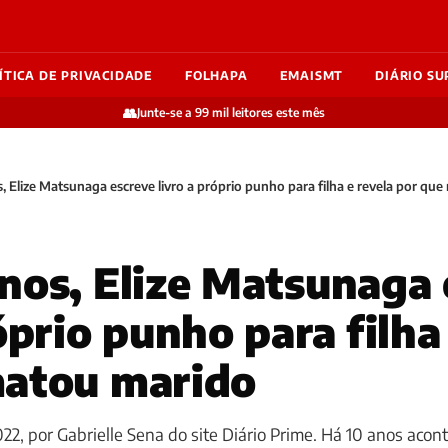
ÍTICA DE PRIVACIDADE
FOLHAPA
EMAISMT
DIÁRIO SU
👥
Junte-se a 99 mil leitores este mês
, Elize Matsunaga escreve livro a próprio punho para filha e revela por qu
nos, Elize Matsunaga 
óprio punho para filha
matou marido
22, por Gabrielle Sena do site Diário Prime. Há 10 anos acon