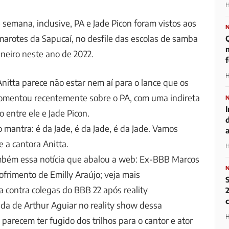
H
 semana, inclusive, PA e Jade Picon foram vistos aos
arotes da Sapucaí, no desfile das escolas de samba
m
neiro neste ano de 2022.
H
nitta parece não estar nem aí para o lance que os
 comentou recentemente sobre o PA, com uma indireta
 entre ele e Jade Picon.
 mantra: é da Jade, é da Jade, é da Jade. Vamos
e a cantora Anitta.
H
mbém essa notícia que abalou a web: Ex-BBB Marcos
sofrimento de Emilly Araújo; veja mais
a contra colegas do BBB 22 após reality
2
ada de Arthur Aguiar no reality show dessa
H
parecem ter fugido dos trilhos para o cantor e ator