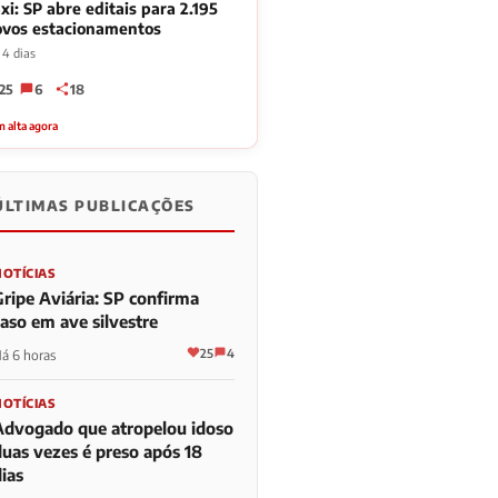
xi: SP abre editais para 2.195
ovos estacionamentos
 4 dias
25
6
18
 alta agora
ÚLTIMAS PUBLICAÇÕES
NOTÍCIAS
Gripe Aviária: SP confirma
caso em ave silvestre
25
4
á 6 horas
NOTÍCIAS
Advogado que atropelou idoso
duas vezes é preso após 18
ias