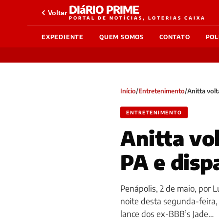
DIáRIO PRIME
Voltar
PORTAL DE NOTÍCIAS, LOTERIAS CAIXA
EXPEDIENTE
QUEM SOMOS
CONTATO
POL
Início
/
Entretenimento
/
Anitta vol
ENTRETENIMENTO
Anitta vo
PA e disp
Penápolis, 2 de maio, por 
noite desta segunda-feira,
lance dos ex-BBB’s Jade…