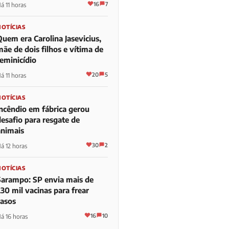
16
7
á 11 horas
NOTÍCIAS
Quem era Carolina Jasevicius,
ãe de dois filhos e vítima de
feminicídio
20
5
á 11 horas
NOTÍCIAS
Incêndio em fábrica gerou
desafio para resgate de
animais
30
2
á 12 horas
NOTÍCIAS
Sarampo: SP envia mais de
30 mil vacinas para frear
casos
16
10
á 16 horas