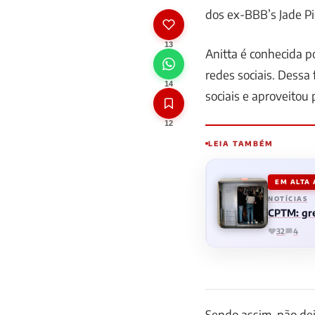
dos ex-BBB’s Jade Pi
13
Anitta é conhecida p
redes sociais. Dessa
14
sociais e aproveitou 
12
LEIA TAMBÉM
EM ALTA
NOTÍCIAS
CPTM: gre
32
4
Sendo assim, não de