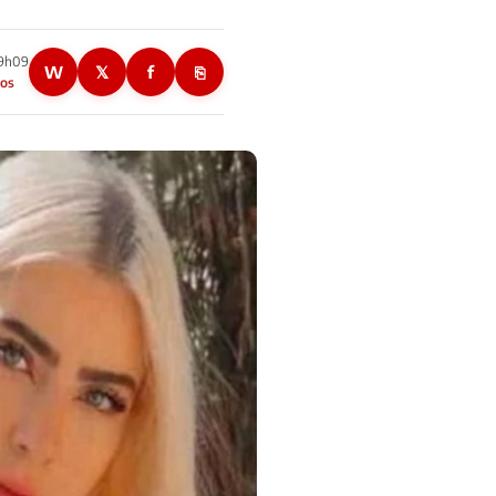
19h09
W
𝕏
f
⎘
nos