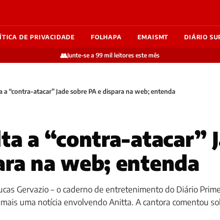
ÍTICA DE PRIVACIDADE
FOLHAPA
EMAISMT
DIÁRIO SU
👥
Junte-se a 99 mil leitores este mês
ta a “contra-atacar” Jade sobre PA e dispara na web; entenda
lta a “contra-atacar” 
ara na web; entenda
Lucas Gervazio – o caderno de entretenimento do Diário Prime
 mais uma notícia envolvendo Anitta. A cantora comentou so