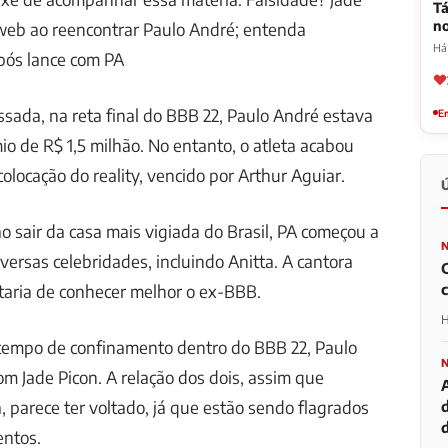
Tá
n
 web ao reencontrar Paulo André; entenda
Há
pós lance com PA
ada, na reta final do BBB 22, Paulo André estava
Em
io de R$ 1,5 milhão. No entanto, o atleta acabou
olocação do reality, vencido por Arthur Aguiar.
o sair da casa mais vigiada do Brasil, PA começou a
versas celebridades, incluindo Anitta. A cantora
taria de conhecer melhor o ex-BBB.
H
tempo de confinamento dentro do BBB 22, Paulo
m Jade Picon. A relação dos dois, assim que
 parece ter voltado, já que estão sendo flagrados
d
entos.