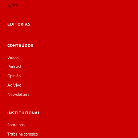
são
RSS
rivadas
tre você
 Laura.
EDITORIAS
Laura
Oi!
👋
CONTEÚDOS
Boa
noite!
Vídeos
Sou
a
Podcasts
Laura,
Opinião
daqui
do
Ao Vivo
Diário
Newsletters
Prime.
O
jornalista
INSTITUCIONAL
Laysa
Lana
Sobre nós
acabou
Trabalhe conosco
de