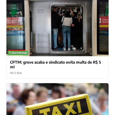
NOTÍCIAS
🏷️ Seu interesse
CPTM: greve acaba e sindicato evita multa de R$ 5
mi
Há 3 dias