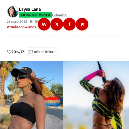
Laysa Lana
Colunista
ENTRETENIMENTO
25 maio 2022 · 13h19
W
𝕏
f
⎘
Atualizado 4 anos
20
12
3 min de leitura