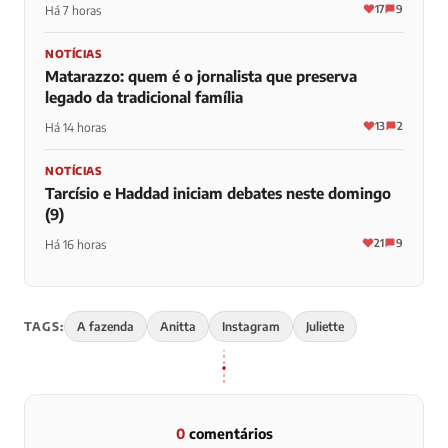
17
9
Há 7 horas
NOTÍCIAS
Matarazzo: quem é o jornalista que preserva
legado da tradicional família
13
2
Há 14 horas
NOTÍCIAS
Tarcísio e Haddad iniciam debates neste domingo
(9)
21
9
Há 16 horas
TAGS:
A fazenda
Anitta
Instagram
Juliette
0
comentários