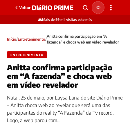
DIáRIO PRIME
Voltar
👥
Mais de 99 mil visitas este mês
Anitta confirma participação em “A
Início
/
Entretenimento
/
fazenda” e choca web em vídeo revelador
ENTRETENIMENTO
Anitta confirma participação
em “A fazenda” e choca web
em vídeo revelador
Natal, 25 de maio, por Laysa Lana do site Diário Prime
– Anitta choca web ao revelar que será uma das
participantes do reality “A Fazenda” da Tv record.
Logo, a web parou com…