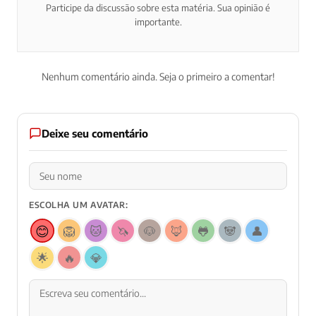
Participe da discussão sobre esta matéria. Sua opinião é
importante.
Nenhum comentário ainda. Seja o primeiro a comentar!
Deixe seu comentário
ESCOLHA UM AVATAR:
😊
🦁
🐱
🦄
🐶
🦊
🐸
🐼
👤
🌟
🔥
💎