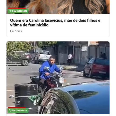
NOTÍCIAS
🏷️ Seu interesse
Quem era Carolina Jasevicius, mãe de dois filhos e
vítima de feminicídio
Há 2 dias
NOTÍCIAS
🏷️ Seu interesse