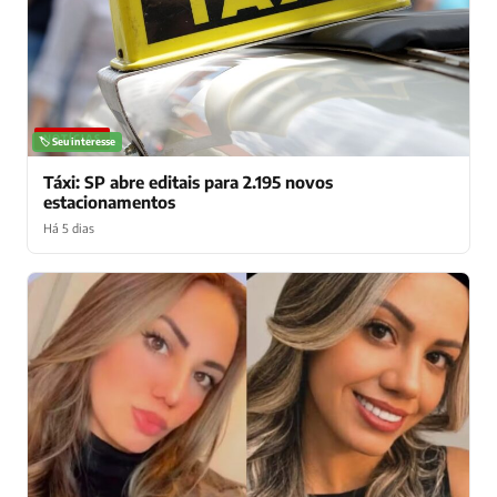
NOTÍCIAS
🏷️ Seu interesse
Táxi: SP abre editais para 2.195 novos
estacionamentos
Há 5 dias