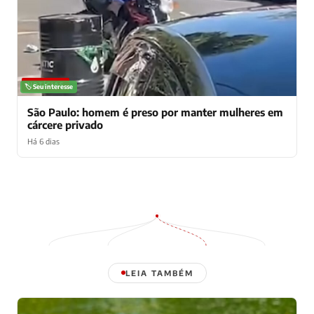
NOTÍCIAS
🏷️ Seu interesse
São Paulo: homem é preso por manter mulheres em
cárcere privado
Há 6 dias
LEIA TAMBÉM