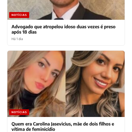
NOTÍCIAS
Advogado que atropelou idoso duas vezes é preso
após 18 dias
Há 1 dia
NOTÍCIAS
Quem era Carolina Jasevicius, mãe de dois filhos e
vítima de feminicídio