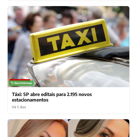
NOTÍCIAS
🏷️ Seu interesse
Táxi: SP abre editais para 2.195 novos
estacionamentos
Há 5 dias