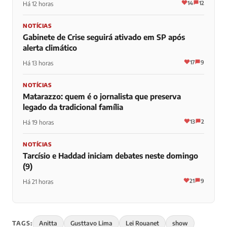
14
12
Há 12 horas
NOTÍCIAS
Gabinete de Crise seguirá ativado em SP após
alerta climático
17
9
Há 13 horas
NOTÍCIAS
Matarazzo: quem é o jornalista que preserva
legado da tradicional família
13
2
Há 19 horas
NOTÍCIAS
Tarcísio e Haddad iniciam debates neste domingo
(9)
21
9
Há 21 horas
TAGS:
Anitta
Gusttavo Lima
Lei Rouanet
show