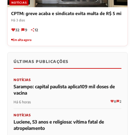
NOTÍCIAS
CPTM: greve acaba e sindicato evita multa de R$ 5 mi
Há 3 dias
32
9
12
Em alta agora
ÚLTIMAS PUBLICAÇÕES
NOTÍCIAS
Sarampo: capital paulista aplica109 mil doses de
vacina
8
2
Há 6 horas
NOTÍCIAS
Luciene, 53 anos e religiosa: vítima fatal de
atropelamento