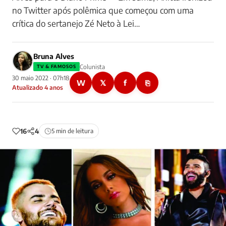
no Twitter após polêmica que começou com uma
crítica do sertanejo Zé Neto à Lei…
Bruna Alves
Colunista
TV & FAMOSOS
30 maio 2022 · 07h18
W
𝕏
f
⎘
Atualizado 4 anos
16
4
5 min de leitura