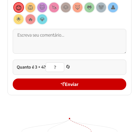
😊
🦁
🐱
🦄
🐶
🦊
🐸
🐼
👤
🌟
🔥
💎
🔄
Quanto é 3 + 4?
Enviar