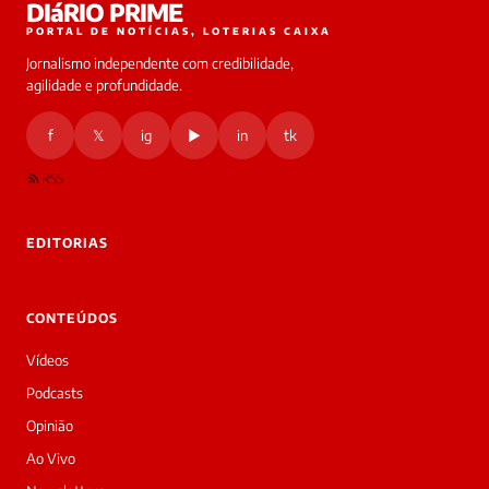
DIáRIO PRIME
online
PORTAL DE NOTÍCIAS, LOTERIAS CAIXA
Jornalismo independente com credibilidade,
HOJE
agilidade e profundidade.
🔒 As
nsagens
f
𝕏
ig
▶
in
tk
desta
onversa
são
RSS
rivadas
tre você
 Laura.
EDITORIAS
Laura
Oi!
👋
CONTEÚDOS
Bom
dia!
Vídeos
Sou
a
Podcasts
Laura,
Opinião
daqui
do
Ao Vivo
Diário