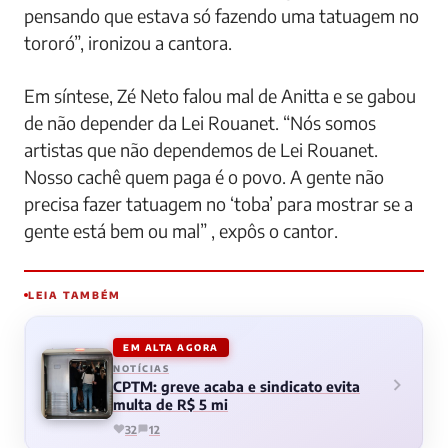
pensando que estava só fazendo uma tatuagem no
tororó”, ironizou a cantora.
Em síntese, Zé Neto falou mal de Anitta e se gabou
de não depender da Lei Rouanet. “Nós somos
artistas que não dependemos de Lei Rouanet.
Nosso cachê quem paga é o povo. A gente não
precisa fazer tatuagem no ‘toba’ para mostrar se a
gente está bem ou mal” , expôs o cantor.
LEIA TAMBÉM
EM ALTA AGORA
NOTÍCIAS
CPTM: greve acaba e sindicato evita
multa de R$ 5 mi
32
12