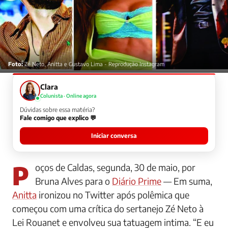
Foto:
Zé Neto, Anitta e Gustavo Lima - Reprodução Instagram
Clara
Colunista · Online agora
Dúvidas sobre essa matéria?
Fale comigo que explico 💬
Iniciar conversa
Poços de Caldas, segunda, 30 de maio, por
Bruna Alves para o
Diário Prime
— Em suma,
Anitta
ironizou no Twitter após polêmica que
começou com uma crítica do sertanejo Zé Neto à
Lei Rouanet e envolveu sua tatuagem intima. “E eu