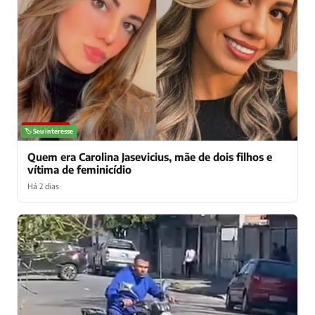
NOTÍCIAS
🏷️ Seu interesse
Quem era Carolina Jasevicius, mãe de dois filhos e
vítima de feminicídio
Há 2 dias