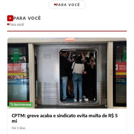
PARA VOCÊ
PARA VOCÊ
✦
Para você
NOTÍCIAS
🏷️ Seu interesse
CPTM: greve acaba e sindicato evita multa de R$ 5
mi
Há 3 dias