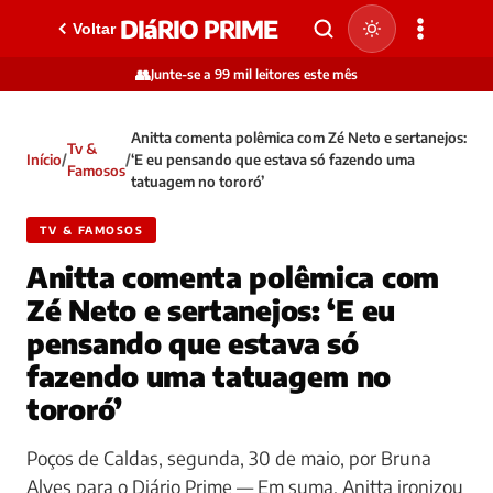
DIáRIO PRIME
Voltar
👥
Junte-se a 99 mil leitores este mês
Anitta comenta polêmica com Zé Neto e sertanejos:
Tv &
Início
/
/
‘E eu pensando que estava só fazendo uma
Famosos
tatuagem no tororó’
TV & FAMOSOS
Anitta comenta polêmica com
Zé Neto e sertanejos: ‘E eu
pensando que estava só
fazendo uma tatuagem no
tororó’
Poços de Caldas, segunda, 30 de maio, por Bruna
Alves para o Diário Prime — Em suma, Anitta ironizou