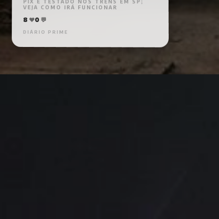
PIX É TESTADO NOS TRENS EM SP;
VEJA COMO IRÁ FUNCIONAR
8
❤️
0
💬
DIÁRIO PRIME