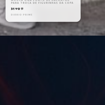
PARA TROCA DE FIGURINHAS DA COPA
💬
0
❤️
31
DIÁRIO PRIME