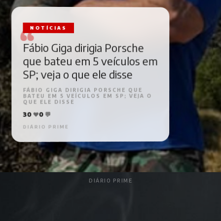
NOTÍCIAS
Fábio Giga dirigia Porsche
que bateu em 5 veículos em
SP; veja o que ele disse
FÁBIO GIGA DIRIGIA PORSCHE QUE
BATEU EM 5 VEÍCULOS EM SP; VEJA O
QUE ELE DISSE
💬
0
❤️
30
DIÁRIO PRIME
DIÁRIO PRIME