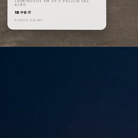
AÇÃO
💬
0
❤️
18
DIÁRIO PRIME