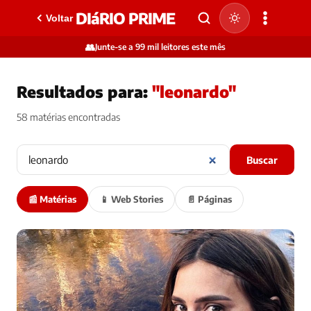
DIáRIO PRIME
Voltar
👥
Junte-se a 99 mil leitores este mês
Resultados para:
"leonardo"
58 matérias encontradas
Buscar
📰 Matérias
📱 Web Stories
📄 Páginas