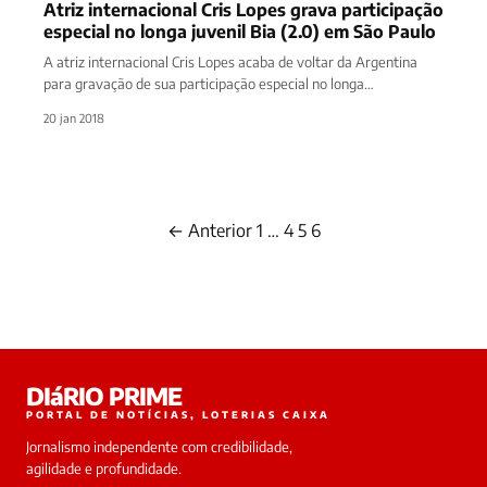
Atriz internacional Cris Lopes grava participação
especial no longa juvenil Bia (2.0) em São Paulo
A atriz internacional Cris Lopes acaba de voltar da Argentina
para gravação de sua participação especial no longa
metragem Bia (2.0) contracenando com a protagonista Maju
20 jan 2018
Souza com cenas rodadas em…
← Anterior
1
…
4
5
6
Paginação
de
posts
DIáRIO PRIME
PORTAL DE NOTÍCIAS, LOTERIAS CAIXA
Jornalismo independente com credibilidade,
agilidade e profundidade.