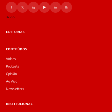
f
𝕏
ig
▶
in
tk
RSS
EDITORIAS
CONTEÚDOS
Vídeos
Podcasts
Opinião
Ao Vivo
Newsletters
INSTITUCIONAL