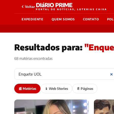
DIáRIO PRIME
Voltar
PORTAL DE NOTÍCIAS, LOTERIAS CAIXA
EXPEDIENTE
QUEM SOMOS
CONTATO
POL
Resultados para:
"Enque
68 matérias encontradas
📰 Matérias
📱 Web Stories
📄 Páginas