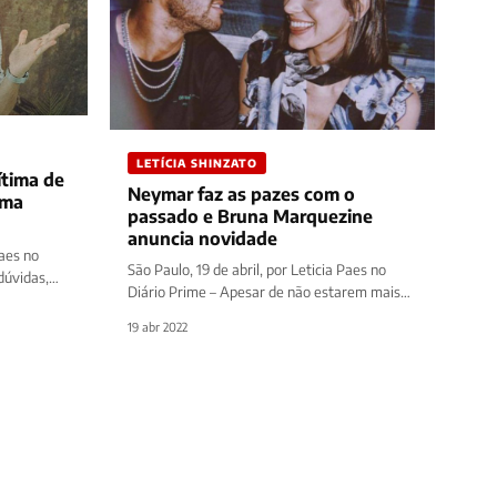
LETÍCIA SHINZATO
ítima de
Neymar faz as pazes com o
rma
passado e Bruna Marquezine
anuncia novidade
Paes no
São Paulo, 19 de abril, por Leticia Paes no
dúvidas,
Diário Prime – Apesar de não estarem mais
juntos, os fãs…
19 abr 2022