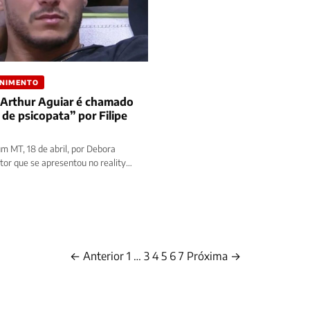
ENIMENTO
 Arthur Aguiar é chamado
 de psicopata” por Filipe
 MT, 18 de abril, por Debora
tor que se apresentou no reality
rother Brasil…
← Anterior
1
…
3
4
5
6
7
Próxima →
Paginação
de