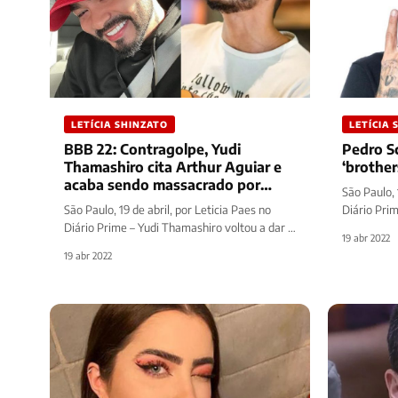
LETÍCIA SHINZATO
LETÍCIA 
BBB 22: Contragolpe, Yudi
Pedro S
Thamashiro cita Arthur Aguiar e
‘brothe
acaba sendo massacrado por
São Paulo, 
web; entenda
São Paulo, 19 de abril, por Leticia Paes no
Diário Prim
Diário Prime – Yudi Thamashiro voltou a dar o
pegadinha 
19 abr 2022
que falar…
19 abr 2022