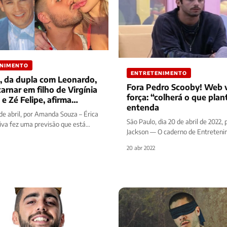
ENIMENTO
ENTRETENIMENTO
, da dupla com Leonardo,
Fora Pedro Scooby! Web 
carnar em filho de Virgínia
força: “colherá o que plan
e Zé Felipe, afirma
entenda
a
de abril, por Amanda Souza – Érica
São Paulo, dia 20 de abril de 2022, 
tiva fez uma previsão que está
Jackson — O caderno de Entreteni
e falar…
mais uma matéria…
20 abr 2022