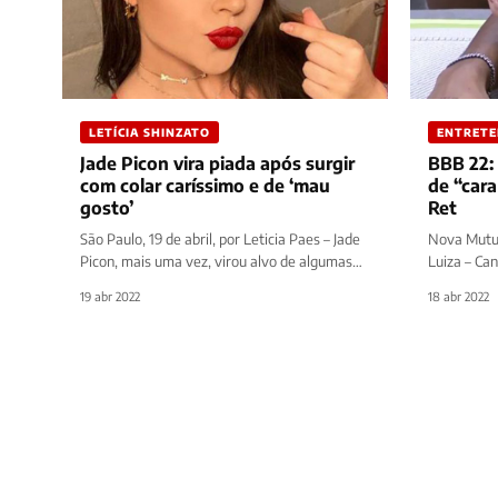
LETÍCIA SHINZATO
ENTRET
Jade Picon vira piada após surgir
BBB 22:
com colar caríssimo e de ‘mau
de “cara
gosto’
Ret
São Paulo, 19 de abril, por Leticia Paes – Jade
Nova Mutum
Picon, mais uma vez, virou alvo de algumas
Luiza – Can
piadas e…
show Big B
19 abr 2022
18 abr 2022