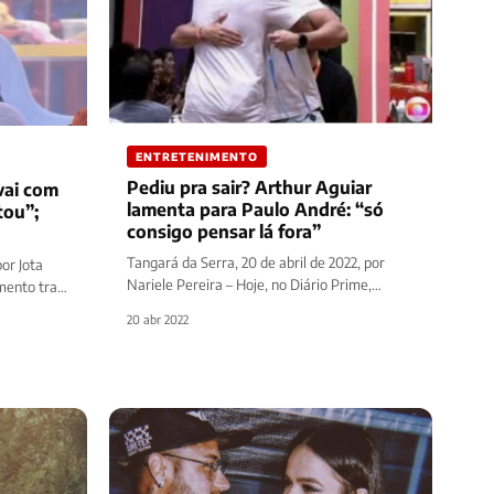
ENTRETENIMENTO
Pediu pra sair? Arthur Aguiar
vai com
lamenta para Paulo André: “só
tou”;
consigo pensar lá fora”
Tangará da Serra, 20 de abril de 2022, por
por Jota
Nariele Pereira – Hoje, no Diário Prime,
mento traz
falaremos sobre uma conversa…
20 abr 2022