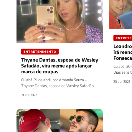
ENTRET
Leandro
irá reen
ENTRETENIMENTO
Fonseca 
Thyane Dantas, esposa de Wesley
sensitiv
Safadão, vira meme após lançar
Cuiabá, 20 
marca de roupas
Dias sensi
dando o qu
Cuiabá, 21 de abril, por Amanda Souza –
20 abr 2022
Thyane Dantas, esposa de Wesley Safadão,
criou uma marca de roupas e…
21 abr 2022