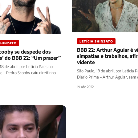
LETÍCIA SHINZATO
SHINZATO
BBB 22: Arthur Aguiar é v
cooby se despede dos
simpatias e trabalhos, afi
rs’ do BBB 22: “Um prazer”
vidente
18 de abril, por Leticia Paes no
São Paulo, 19 de abril, por Leticia 
e – Pedro Scooby caiu direitinho na
Diário Prime – Arthur Aguiar, sem 
realizada por…
vem dividindo a opinião…
19 abr 2022