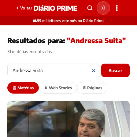
DIáRIO PRIME
Voltar
👥
99 mil leitores este mês no Diário Prime
Resultados para:
"Andressa Suita"
51 matérias encontradas
Buscar
📰 Matérias
📱 Web Stories
📄 Páginas