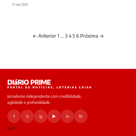
17 out 2021
← Anterior
1
…
3
4
5
6
Próxima →
Paginação
de
posts
DIáRIO PRIME
PORTAL DE NOTÍCIAS, LOTERIAS CAIXA
Jornalismo independente com credibilidade,
agilidade e profundidade.
f
𝕏
ig
▶
in
tk
RSS