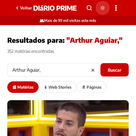
DIáRIO PRIME
Voltar
👥
Mais de 99 mil visitas este mês
Resultados para:
"Arthur Aguiar,"
352 matérias encontradas
Buscar
📰 Matérias
📱 Web Stories
📄 Páginas