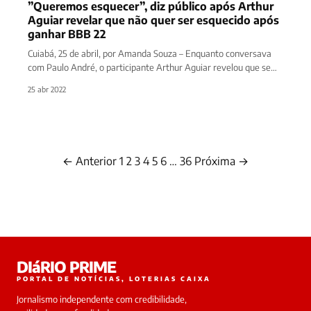
”Queremos esquecer”, diz público após Arthur
Aguiar revelar que não quer ser esquecido após
ganhar BBB 22
Cuiabá, 25 de abril, por Amanda Souza – Enquanto conversava
com Paulo André, o participante Arthur Aguiar revelou que se…
25 abr 2022
← Anterior
1
2
3
4
5
6
…
36
Próxima →
Paginação
de
posts
DIáRIO PRIME
PORTAL DE NOTÍCIAS, LOTERIAS CAIXA
Jornalismo independente com credibilidade,