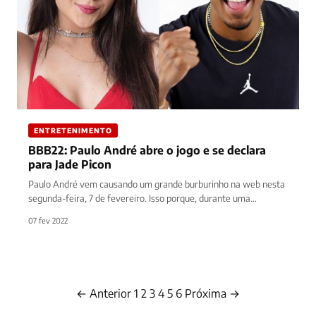
ENTRETENIMENTO
BBB22: Paulo André abre o jogo e se declara
para Jade Picon
Paulo André vem causando um grande burburinho na web nesta
segunda-feira, 7 de fevereiro. Isso porque, durante uma
brincadeira com…
07 fev 2022
← Anterior
1
2
3
4
5
6
Próxima →
Paginação