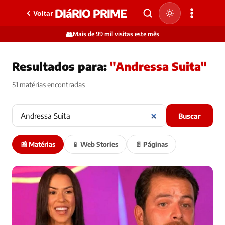
DIáRIO PRIME
Voltar
👥
Mais de 99 mil visitas este mês
Resultados para:
"Andressa Suita"
51 matérias encontradas
Buscar
📰 Matérias
📱 Web Stories
📄 Páginas