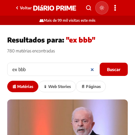
DIáRIO PRIME
Voltar
👥
Mais de 99 mil visitas este mês
Resultados para:
"ex bbb"
780 matérias encontradas
Buscar
📰 Matérias
📱 Web Stories
📄 Páginas