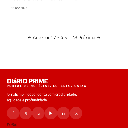
13 abr 2022
← Anterior
1
2
3
4
5
…
78
Próxima →
Paginação
de
posts
DIáRIO PRIME
PORTAL DE NOTÍCIAS, LOTERIAS CAIXA
Jornalismo independente com credibilidade,
agilidade e profundidade.
f
𝕏
ig
▶
in
tk
RSS