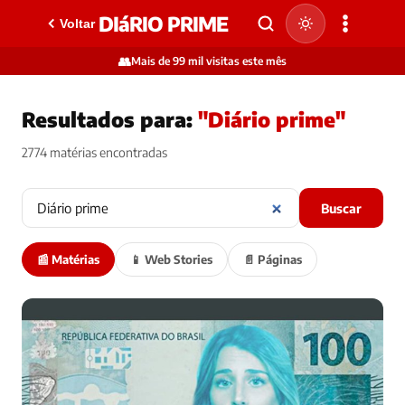
DIáRIO PRIME
Voltar
👥
Mais de 99 mil visitas este mês
Resultados para:
"Diário prime"
2774 matérias encontradas
Buscar
📰 Matérias
📱 Web Stories
📄 Páginas