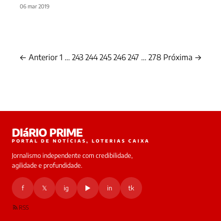
06 mar 2019
← Anterior
1
…
243
244
245
246
247
…
278
Próxima →
Paginação
de
posts
DIáRIO PRIME
PORTAL DE NOTÍCIAS, LOTERIAS CAIXA
Jornalismo independente com credibilidade,
agilidade e profundidade.
f
𝕏
ig
▶
in
tk
RSS